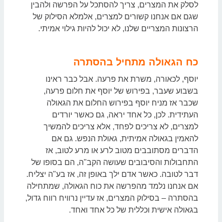
לסלק את המצרים, צריך להסתכל על הפרשה ולהבין
שגם אם אנחנו קשורים למצרים, אלמלא הסילוק של
הרצונות המצריים שלנו, לא יכול להיות גילוי אמיתי.
כח הגאולה מתחיל בהסתרה
יוסף, לכאורה, משרת את פרעה. אבל כבר ראינו
בשבוע שעבר, בפירוש של יוסף את חלום פרעה,
שכבר אז מניח יוסף בפירוש החלום את הגאולה
העתידית. לכן, כל אחד יראה, גם כאשר יורדים
למצרים, לא צריכים לפחד, אלא צריכים להמשיך
להאמין בגאולה אמיתית, גאולת הנפש. גם אם
הדברים מסתובבים מטוב לרע או מרע לטוב, אז
התחבולות והסיבובים שעושה הקב"ה, הם בסופו של
דבר לטובה. כאשר אדם ילך באופן זה, אז בע"ה יצליח.
אם אנחנו נלמד מהפרשה את כוח הגאולה, שמתחילה
בהסתרה – בסילוק המצרים, אז עדיין נרוויח רווח גדול,
בגאולה אישית וכללית של כל אחד ואחד.