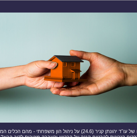
הרצאתו של עו"ד יהונתן קניר (24.6) על ניהול הון משפחתי - מהם הכל