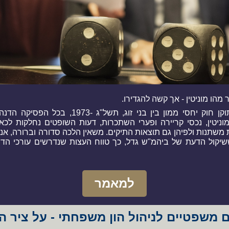
מהו מוניטין - אך קשה להגדירו.
מאז שתוקן חוק יחסי ממון בין בני זוג, תשל"ג -1973, בכ
וניטין, נכסי קריירה ופערי השתכרות, דעות השופטים נחלקות לכאן 
 משתנות ולפיהן גם תוצאות התיקים. משאין הלכה סדורה וברורה, אנו
יקול הדעת של ביהמ"ש גדל, כך טווח העצות שנדרשים עורכי הדי
למאמר
 משפטיים לניהול הון משפחתי - על ציר ה