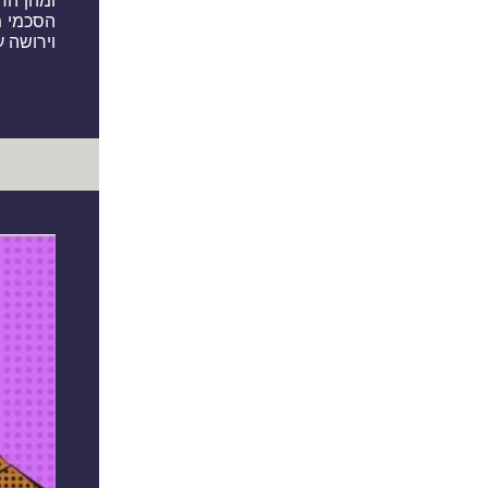
ומהן הד
הסכמי מ
וירושה על