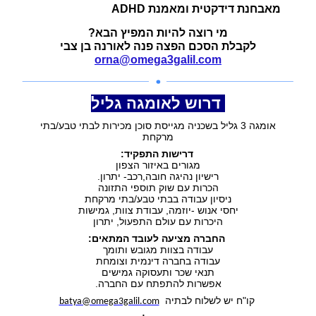
מאבחנת דידקטית ומאמנת ADHD
מי רוצה להיות המפיץ הבא?
לקבלת הסכם הפצה פנה לאורנה בן צבי
orna@omega3galil.com
דרוש לאומגה גליל
אומגה 3 גליל בשכניה
מגייסת סוכן מכירות לבתי טבע/בתי
מרקחת
דרישות התפקיד:
מגורים באיזור הצפון
רישיון נהיגה חובה,רכב- יתרון.
הכרות עם שוק תוספי התזונה
ניסיון עבודה בבתי טבע/בתי מרקחת
יחסי אנוש -יוזמה, עבודת צוות, גמישות
היכרות עם עולם התפעול, יתרון
החברה מציעה לעובד המתאים:
עבודה בצוות מגובש ותומך
עבודה בחברה דינמית וצומחת
תנאי שכר ותעסוקה גמישים
אפשרות להתפתח עם החברה.
קו"ח יש לשלוח לבתיה
batya@omega3galil.com