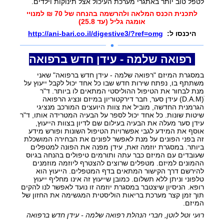
לטפל טוב יותר באתגרי מערכת העיכול אצל תינוקות וילדים.
לתכנית הכנס המלאה ולהרשמה בהנחה של 70 ₪ למנויי
אומגה גליל (עד 25.8)
היכנסו ל:
http://ani-bari.co.il/digestive3/?ref=omg
רפואה שלמה - עידן חדש ברפואה
במסגרת המיזם "רפואה שלמה - עידן חדש ברפואה" שאני
משתתף בו, נפתח שירות חדש שבו כל אחד יכול לקבל ייעוץ על
מנת לבחור את הטיפול ההוליסטי המתאים לו ביותר. ד"ר
ׂ(D.A.M) עידן סער, חבר דירקטוריון במיזם ונציג הרפואה
הגרמנית החדשה, מוביל את צוות היועצים המורכב מנציגי
שיטות שונות. כל אחד יכול לספר על הבעיה המטרידה אותו, ד"ר
עידן סער מעלה את הבעיה בעילום שם לדיון בצוות הייעוץ,
אוסף את המידע לגבי אפשרויות הטיפול השונות ופורש מידע
זה בפני הפונים על מנת לאפשר לפונים את הבחירה המושכלת
ביותר. במסגרת יוזמה זאת, עידן מפנה את הפונה למטפלים
שעובדים עם המיזם כבר עתה ותורמים טיפולים בהנחה בגיוס
ההמונים למיזם. מטפלים שרוצים להצטרף ליוזמה מוזמנים
להירשם דרך הקישור המתאים בדף המטפלים. הייעוץ הוא
טלפוני וניתן ללא תשלום. כמובן שייעוץ זה אינו מחליף ייעוץ
רופא. הניסיון שיצטבר במסגרת יוזמה זו נועד לאפשר לנו להקים
תוך זמן קצר מערכת בריאות הוליסטית המגשימה את החזון של
המיזם.
רועי וטל לוטן, חברי הנהלת רפואה שלמה - עידן חדש ברפואה