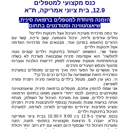
כנס מקצועי למטפלים
12.9, בית ציוני אמריקה, ת"א
הזמנה מיוחדת למטפלים ברפואה סינית,
שיאצו/טווינה וסטודנטים בתחום
עד כמה מרכזית מערכת העיכול אצל תינוקות וילדים?
נוזלים עודפים וליחה, עיכול והטמעה, קשב וריכוז, קשר עם
ההורים (והאמא בפרט) ועוד, מבטאים את מרכזיות האדמה
אצל תינוקות וילדים.
ומצד שני, המשפט "הטחול בתינוקות וילדים קטנים נוטה
לחולשה" הוא אקסיומה סינית שמבטאת מערכת לא בשלה
ובהתפתחות מואצת שאמורה לספק דרישות הולכות וגוברות
מהגוף והנפש הצעירים והרכים.
איך מגשרים על הפער הזה ואיך מייצבים ומטפלים במערכת
המרכזית הזאת שמשפיעה על רבדים רבים כל כך?
הי, כאן ערן לשם, מטפל בילדים ברפואה סינית ויפנית ומורה
לשונישין.
אני שמח להזמין אתכם, מטפלים ברפואה סינית, שיאצו/טווינה
וסטודנטים בתחום, לכנס ייחודי וראשון מסוגו בתחום הרפואה
הסינית לילדים, ששם את מערכת העיכול על השולחן, מנתח
אותה בגישות שונות ומגוונות (בנוסף להתבוננות סינית ויפנית)
ומציע פתרונות יצירתיים ופרקטיים למרכז, לאדמה, למערכת
העיכול בתינוקות וילדים.
בכנס, שיערך ב-12.9 בין 9:00 ל-15:30 בבית ציוני אמריקה
בת"א, יועברו 5 הרצאות מקצועיות בתחומי תזונה, הזנה
ומערכת העיכול כדי שבסוף היום תצאו עם ידע רחב יותר ויכולת