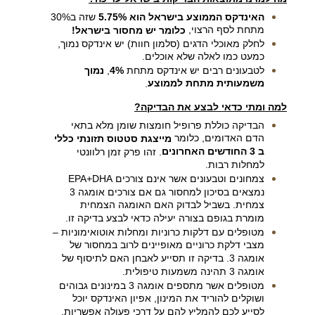
האינדקס הממוצע בישראל הוא 5.75%
שזה ב30%
מתחת לסף הרצוי,
כלומר יש מחסור בישראל!
לחלק מאוכלי הדגים (סלמון חוות) יש אינדקס נמוך,
כמעט כמו לאלה שלא אוכלים.
לטבעונים רבים יש אינדקס מתחת
4%
,
נמוך
משמעותית מתחת לממוצע
.
למה ומתי כדאי לבצע את הבדיקה?
הבדיקה כוללת פרופיל חומצות שומן מלא בתאי
הדם האדומים, כלומר
מייצגת סטטוס תזונתי כללי
ב 3 החודשים האחרונים
. זהו פרק זמן רלוונטי
למחלות רבות.
צמחונים וטבעונים אשר אינם צורכים
DHA
+
EPA
נמצאים בסיכון למחסור גם אם צורכים אומגה 3
צמחית. בשביל לבדוק האם האומגה הצמחית
מומרת בגופם בצורה יעילה כדאי לבצע בדיקה זו.
מטופלים עם דלקות כרוניות ומחלות אוטואימוניות –
מצבי דלקת כרוניים מאופיינים לרוב במחסור של
אומגה 3. בדיקה זו תסייע לאבחן האם לתיסוף של
אומגה 3 תהינה משמעות טיפולית.
מטופלים אשר מתספים אומגה 3 במינונים גבוהים
ושוקלים להוריד את המינון, אפיון האינדקס יוכל
לסייע לכם להמליץ להם על דרכי פעולה אפשריות.