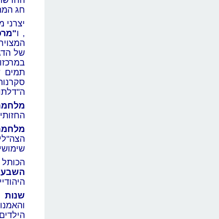
החדשה.
חג המתק
יצרני מ
, ו
"מרכ
המצויר
של הדגל
במרכזו
תמים ש
סקרנות
ה"דלתו
מלחמת ס
החזותי
מלחמת 
הצה"לי
שימושי
הכותל 
השבעי
היהודי
שנות 
והאמנו
הילדים 