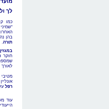
מועד
לך ול
כמו קי
"שמיני
האחרון 
בהן נה
תורה
.
במגזין
חוקר ה
שמספר 
לאורך ההי
מטיבי 
אונליי
רפל
על
עוד מע
הייעוד