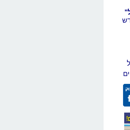
"
וקדש