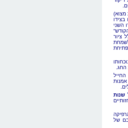
ריקוד
ם.
מצוא)
בצידו
 השני
הקודש"
 ציור
לשמחת
פתיחת
כחותו
החג.
החייל
אמנות
ים.
ל
שנות
תיים
רפיקה
בם של