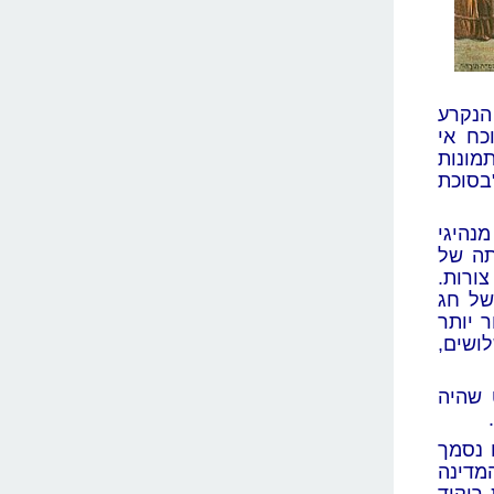
הנקרע
 לנוכח אי
מונות
בסוכת
נהיגי
תה של
ורות.
של חג
 יותר
ושים,
 שהיה
 נסמך
מדינה