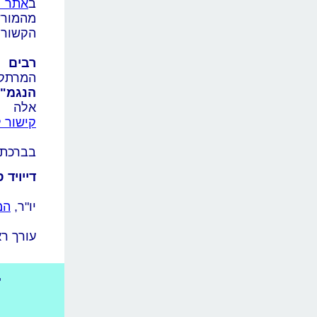
ב
אתר 
מהמורש
הקשורי
רבים 
המרתקת
הנגמ"
אלה 
קישור
ל
בברכת 
דייויד 
יו"ר,
המ
עורך ר
ד