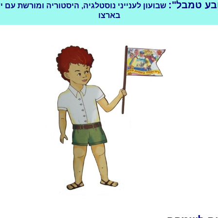
בע טמבל":
שבועון לענייני נוסטלגיה, היסטוריה ומורשת עם 
בארצו