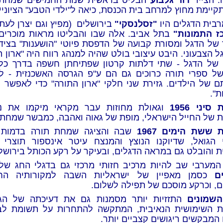
 הצייר
דוד גלבוע
הבליט בראשית שנות החמישים שמחת 
יימת מחוץ למרחב בית הכנסת, כיאה ל"ילדי הטבע" הציוניי
רבית הדגלים היו
"זסלנסקי"
בירושלים (מפיץ וגם יצרן לעת 
ז התמונות"
בתל אביב. אלה שבו והבליטו מראות מוכרים 
 של הדגל ומסורת קבועה של הדפסת פיוטי "הושענות" בצידו
 הצבעוני. היבט עיצובי בולט שהיה למנהג רווח היה "ארון 
 של הדגל - שתי דלתות קרטון שפתיחתן חשפה בדרך כלל
ל ספרי תורה כרוכים גם הם ע"פ הגרסה האשכנזית - 
ם של הילדים. גזירת שני חלקי "ארון התורה" כדי לאפשר 
ת".
יני 1956
וגאולת מחוזות עבר מקראי מיקמו את נו
ת של החייל הישראלי, מופת של גאוה ואהבה, כמבשר שמחת 
ששת הימים 1967
שבה והציגה שמחת תורה בדמות 
 הגואל, שדיוקנו הנוצץ והמנצח עיטר אינספור תוצרי 
ת והובלט גם במראה הדגלים, ובעיקר על רקע הכותל בירושל
המערבי שב להיות מרכיב חזותי מרכזי גם בדגלי החג ש
ם
כסמן מאפיין של ישראליות השבה למקורותיה החזו
ים, וכרקע מוסכם של תפילה לשלום.
השמונים
התזזיות יותר מסמנות גם את דעיכתה של הג
ת השימושית הנאיבית, המתקשה להתחרות על תשומת ל
המבקשים ריגושים קצביים יותר.