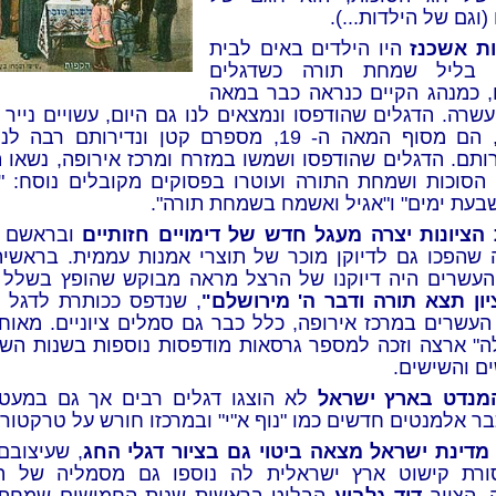
(וגם של הילדות...).
ת אשכנז
היו הילדים באים לבית
 בליל שמחת תורה כשדגלים
, כמנהג הקיים כנראה כבר במאה
שרה. הדגלים שהודפסו ונמצאים לנו גם היום, עשויים נייר 
בקלות, הם מסוף המאה ה- 19, מספרם קטן ונדירותם רבה
תם. הדגלים שהודפסו ושמשו במזרח ומרכז אירופה, נשאו ת
הסוכות ושמחת התורה ועוטרו בפסוקים מקובלים נוסח: "
בעת ימים" ו"אגיל ואשמח בשמחת תורה".
הציונות יצרה מעגל חדש של דימויים חזותיים
ובראשם מ
 שהפכו גם לדיוקן מוכר של תוצרי אמנות עממית. בראשי
עשרים היה דיוקנו של הרצל מראה מבוקש שהופץ בשלל צ
יון תצא תורה ודבר ה' מירושלם"
, שנדפס ככותרת לדגל 
העשרים במרכז אירופה, כלל כבר גם סמלים ציוניים. מאוחר
ה" ארצה וזכה למספר גרסאות מודפסות נוספות בשנות השל
ם והשישים.
מנדט בארץ ישראל
לא הוצגו דגלים רבים אך גם במעט
ר אלמנטים חדשים כמו "נוף א"י" ובמרכזו חורש על טרקטור.
דינת ישראל מצאה ביטוי גם בציור דגלי החג
, שעיצובם
רת קישוט ארץ ישראלית לה נוספו גם מסמליה של ה