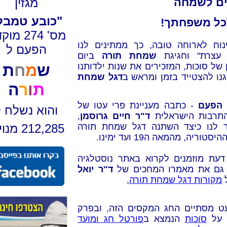
ים לשמחה
מגזין
"כובע טמבל
כל משפחתך!
מס' 274 מ
נוח לארוחה טובה, כך ממתינים לנו
הפעם ל
 עצרת" וחגיגת
שמחת תורה
ביום
של סוכות, המזכירים את שנות ילדותנו
ש
מ
ח
ת
גנו להצטייד בזמן ומראש ב
דגל שמחת
ת
ו
ר
ה
 הפע
ם
- כתבה מעניינת פרי עטו של
והוא נשלח ל
תרבות הישראלית
ד"ר חיים גרוסמן
,
לנו כיצד השתנה דגל שמחת תורה
212,285 מנויים
סטוריה, מהמאה ה19 ועד ימינו.
דעת מוזמנים לקרוא באתר נוסטלגיה
ן גם את מ
אמרו המחכים של
ד"ר יואל
מקורות דגל שמחת תורה
,
ט מסתיים החג המקסים הזה, ובפרק
י על
סוכות
הנמצא ב
פורטל חג ומועד