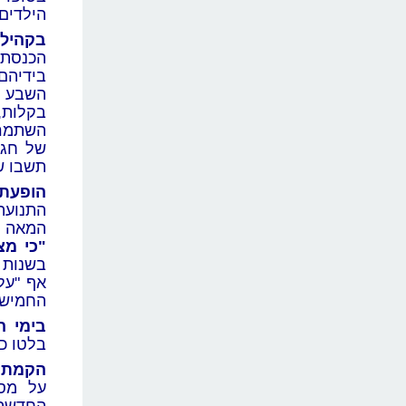
הילדים 
בקהילו
הכנסת
בידיהם
השבע ע
השתמרו
של חג 
תשבו ש
הופעת 
התנועה
המאה ה
"כי מצ
בשנות 
אף "על
החמישי
בימי ה
בלטו כב
הקמת מ
על מסו