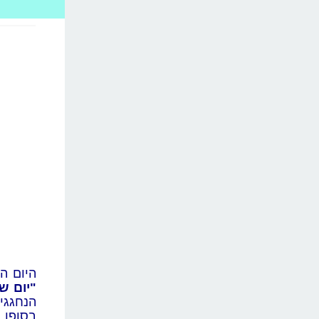
היום ה
"יום ש
הנחגגי
בסופו