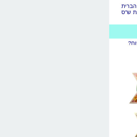
הברית
ת ש"ס
וח?