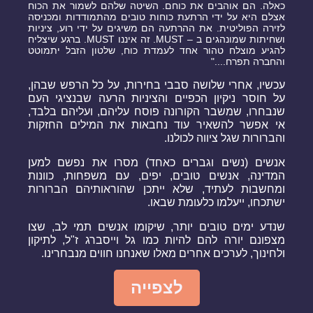
כאלה. הם אוהבים את כוחם. השיטה שלהם לשמור את הכוח
אצלם היא על ידי הרתעת כוחות טובים מהתמודדות ומכניסה
לזירה הפוליטית. את ההרתעה הם משיגים על ידי רוע, ציניות
ושחיתות שמונהגים ב – MUST. זה איננו MUST. ברגע שיצליח
להגיע מוצלח טהור אחד לעמדת כוח, שלטון הזבל יתמוטט
והחברה תפרח...."
עכשיו, אחרי שלושה סבבי בחירות, על כל הרפש שבהן,
על חוסר ניקיון הכפיים והציניות הרעה שבנציגי העם
שנבחרו, שמשבר הקורונה פוסח עליהם, ועליהם בלבד,
אי אפשר להשאיר עוד נחבאות את המילים החזקות
והברורות שגל ציווה לכולנו.
אנשים (נשים וגברים כאחד) מסרו את נפשם למען
המדינה, אנשים טובים, יפים, עם משפחות, כוונות
ומחשבות לעתיד, שלא ייתכן שהוראותיהם הברורות
ישתכחו, ייעלמו כלעומת שבאו.
שנדע ימים טובים יותר, שיקומו אנשים תמי לב, שצו
מצפונם יורה להם להיות כמו גל וייסברג ז"ל, לתיקון
ולחינוך, לערכים אחרים מאלו שאנחנו חווים מנבחרינו.
לצפייה