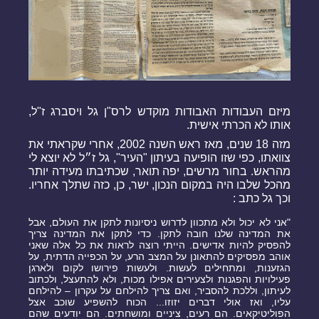
מיזם העבודות האבודות מוקדש לרס"ן גל ויסברג ז"ל,
אותו לא הכרתי אישית.
מזה 18 שנים, מאז ראש השנה 2002, אחרי שקראתי את
צוואתו, כפי שזו הופיעה בעיתון "העיר", גל ז״ל לא יוצא לי
מהראש.
בחור מרשים, יפה תואר, שכתיבתו מעידה יותר
מהכל שלבו היה במקום הנכון, ישר, כן, כזה שתלך אחריו.
וכך גל כתב :
"אני לא יכול ולא מתכוון לדרוש ניסיונות לתקן את העולם, אבל
את המדינה שלנו חובה לתקן. כדי לתקן את המדינה צריך
להפסיק להיות אדישים. הייתי רוצה לראות את כל אלה שאני
אוהב מפסיקים להתאונן על המצב הרע, על הכפייה הדתית, על
הגזענות, ומתחילים לעשות. ולעשות פירושו לקום ולארגן
פעילויות והפגנות ולצעירים אפילו מכות, ולא להתעצל, ולכתוב
לעיתון, וללכת להסביר, ואם צריך להילחם על עקרון – להילחם
עליו, ואז אולי דברים יזוזו...
הכוח להשפיע שוכב אצל
הפוליטיקאים. הם רעים, ציניים ומושחתים. הם יודעים שהם