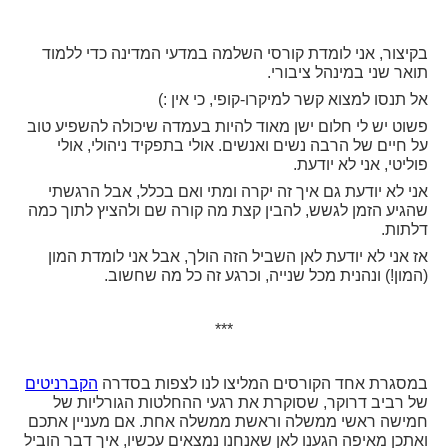
בקיצור, אני לומדת קורסי השלמה במדעי המדינה כדי ללמוד
תואר שני במינהל ציבורי.
אל תנסו למצוא קשר למיקרו-קופי, כי אין :)
פשוט יש לי חלום ישן מאוד להיות
בעמדה שיכולה להשפיע טוב
על חיים של הרבה נשים ואנשים.
אולי בתפקיד ניהולי, אולי
פוליטי, אני לא יודעת.
אני לא יודעת גם איך זה יקרה ומתי ואם בכלל, אבל הרגשתי
שהגיע הזמן לגשש, להבין קצת מה קורה שם ולהציץ לתוך כמה
דלתות.
אז אני לא יודעת לאן השביל הזה הולך, אבל
אני לומדת המון
(המון!) ונהנית מכל שנייה, וכרגע זה כל מה שחשוב.
***
במסגרת אחד הקורסים המליצו לנו לצפות בסדרה
הקברניטים
של רביב דרוקר, שסוקרת את רגעי ההחלטות הגורליות של
חמישה ראשי ממשלה וראשת ממשלה אחת.
אם מעניין אתכם
ואתכן מאיפה הגענו לאן שאנחנו נמצאים עכשיו, איך דבר הוביל