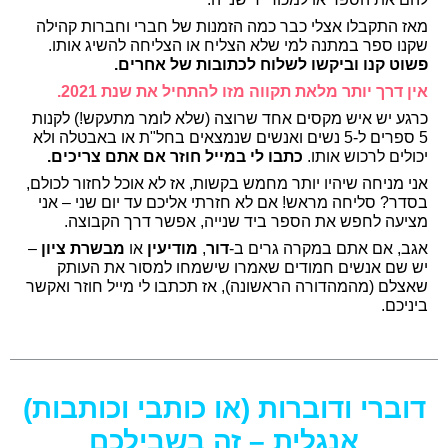
מאז התקבלו אצלי כבר כמה הזמנות של חברי וחברות קהילה
שקנו ספר במתנה למי שלא הצליח או הצליחה להשיג אותו.
פשוט קנו וביקשו לשלוח לכתובות של אחרים.
אין דרך יותר מלאת תקווה מזו להתחיל את שנת 2021.
כרגע יש איש מקסים אחד שרוצה (שלא לומר מתעקש!) לקנות
5 ספרים ל-5 נשים ואנשים שנמצאים בחל"ת או באבטלה ולא
יכולים לרכוש אותו.
כתבו לי במייל חוזר אם אתם צריכים.
אני מניחה שיהיו יותר מחמש בקשות, אז לא אוכל לחזור לכולם,
בסדר? סליחה מראש! אם לא חזרתי אליכם עד יום שני – אני
מציעה לחפש את הספר ביד שנייה, אפשר דרך הקבוצה.
אגב, אם אתם במקרה גרים ב-
דור
,
מודיעין
או
מבשרת ציון
–
יש שם אנשים חמודים שאמרו שישמחו למסור את העותק
שאצלם (מהמהדורה הראשונה), אז תכתבו לי מייל חוזר ואקשר
ביניכם.
דוברי ודוברות (או כותבי וכותבות)
אנגלית – זה בשבילכם