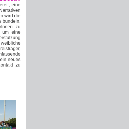
reit, eine
arrativen
n wird die
n bündeln,
erInnen zu
t, um eine
erstützung
 weibliche
eisträger,
mfassende
 ein neues
Kontakt zu