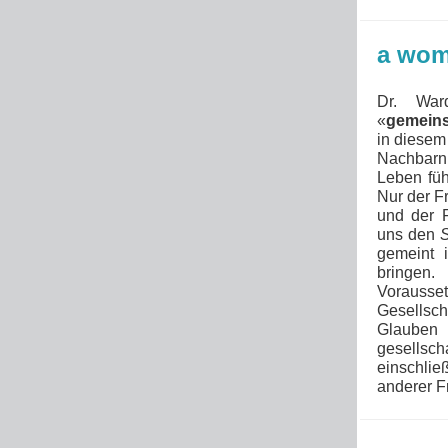
a wom
Dr. War
«
gemein
in diesem 
Nachbarn
Leben füh
Nur der F
und der 
uns den
S
gemeint 
bringen.
Vorauss
Gesellsc
Glauben 
gesellsch
einschli
anderer F