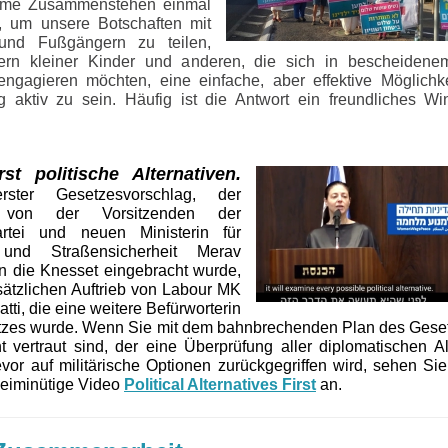
me Zusammenstehen einmal
, um unsere Botschaften mit
und Fußgängern zu teilen,
ltern kleiner Kinder und anderen, die sich in bescheiden
g engagieren möchten, eine einfache, aber effektive Möglichke
aktiv zu sein. Häufig ist die Antwort ein freundliches W
rst politische Alternativen.
rster Gesetzesvorschlag, der
h von der Vorsitzenden der
partei und neuen Ministerin für
r und
Straßensicherheit Merav
in die Knesset eingebracht wurde,
sätzlichen Auftrieb von Labour MK
tti, die eine weitere Befürworterin
zes wurde. Wenn Sie mit dem bahnbrechenden Plan des Gese
ht vertraut sind, der eine Überprüfung aller diplomatischen Al
vor auf militärische Optionen zurückgegriffen wird, sehen Sie 
eiminütige Video
Political Alternatives First
an.