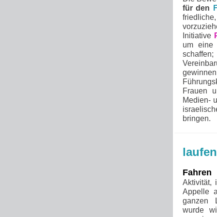
für den
F
friedlic
vorzuzieh
Initiative
um eine n
schaffen;
Vereinbar
gewinnen,
Führungsk
Frauen u
Medien- u
israelisc
bringen.
laufen
Fahren
Aktivität
Appelle 
ganzen L
wurde wi