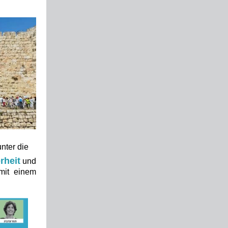
nter die
rheit
und
it einem