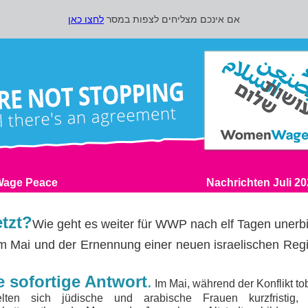
אם אינכם מצליחים לצפות במסר
לחצו כאן
tzt?
Wie geht es weiter für WWP nach elf Tagen unerbit
m Mai und der Ernennung einer neuen israelischen Reg
e sofortige Antwort
.
Im Mai, während der Konflikt tob
lten sich jüdische und arabische Frauen kurzfristig