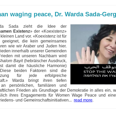
an waging peace, Dr. Warda Sada-Ger
da Sada zieht die Idee der
samen Existenz
» der «Koexistenz»
kleinen Land vor. «Koexistenz ist für
 geeignet, die kein gemeinsames
ren wie wir Araber und Juden hier.
rieden innerhalb unserer Gemeinden
Frieden mit unseren Nachbarn wird
halom Bayit
(hebräischer Ausdruck,
ist damit die häusliche Harmonie)
 Diese beiden Faktoren sind die
etzung für jede erfolgreiche
haft.» Warda bringt ihren tiefen
an persönlichen, familiären und
aftlichen Frieden als Grundlage der Demokratie in alles ein, wa
eßlich ihres Engagements für Women Wage Peace und einer
riedens- und Gemeinschaftsinitiativen
...
read more
.