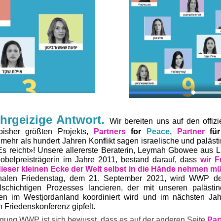
ehrgeizige Antwort.
Wir bereiten uns auf den offizi
isher größten Projekts,
Partners
for
Peace,
Partner
für
ehr als hundert Jahren Konflikt sagen israelische und paläst
s reicht»! Unsere allererste Beraterin, Leymah Gbowee aus L
obelpreisträgerin im Jahre 2011, bestand darauf, dass
wir F
dieser kleinen Ecke der Welt selbst in die Hände nehmen m
ionalen Friedenstag, dem 21. September 2021, wird WWP d
lschichtigen Prozesses lancieren, der mit unseren palästi
en im Westjordanland koordiniert wird und im nächsten Jah
n Friedenskonferenz gipfelt.
ung WWP ist sich bewusst, dass es auf der anderen Seite
Par