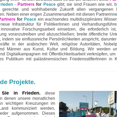
rieden
-
Partners
for
Peace
gibt; sie sind Frauen wie wir, be
he, gerechte und wohlhabende Zukunft allen vergangenen N
en. Neben einer engen Zusammenarbeit mit diesen Partnerinne
Partners
for
Peace
ein wachsendes multidisziplinäres Wisse
eue Infrastruktur für PolitikerInnen und Verhandlungsführ
 innovative Forschungsarbeit einsetzen, die erforderlich is
ung voranzutreiben und abzuschließen; breite öffentliche Unt
 indem sie einflussreiche Persönlichkeiten anspricht, darunter
räfte in der arabischen Welt, religiöse Autoritäten, Nobelpr
nd Männer aus Kunst, Kultur und Bildung. Wir werden u
nd Digitalkampagnen mit Öffentlichkeitsarbeit verknüpfen, um
hes Publikum mit palästinensischen FriedensstifterInnen in 
de Projekte.
 Sie in Frieden.
diese
, in denen unsere monatlichen
an wichtigen Kreuzungen im
and kommuniziert werden,
eder aufgenommen. Dieses