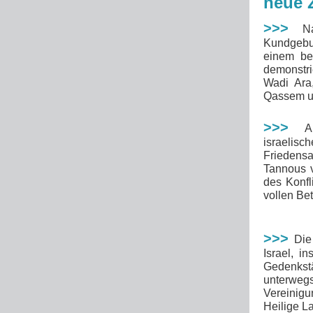
neue 
>>>
Nac
Kundgebu
einem be
demonstri
Wadi Ara
Qassem un
>>>
A
israeli
Friedens
Tannous 
des Konfl
vollen Be
>>>
Die
Israel,
in
Gedenkst
unterweg
Vereinigu
Heilige L