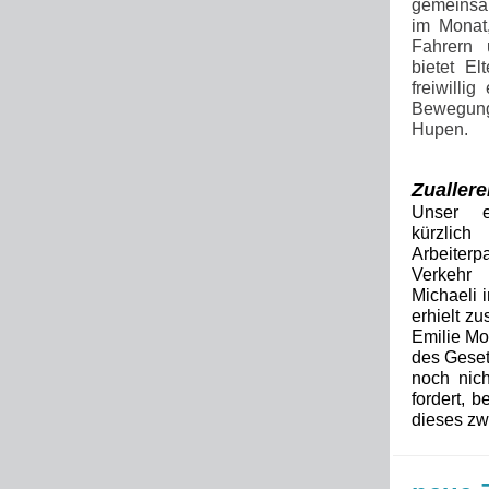
gemeinsa
im Monat
Fahrern 
bietet E
freiwilli
Bewegung 
Hupen.
Zuallere
Unser e
kürzlic
Arbeiter
Verkeh
Michaeli 
erhielt
zu
Emilie Moa
des
Geset
noch
nic
fordert,
be
dieses
zw