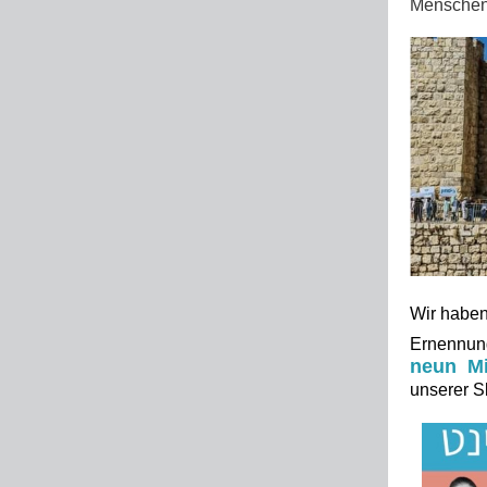
Menschenk
Wir habe
Ernennun
neun Mi
unserer S