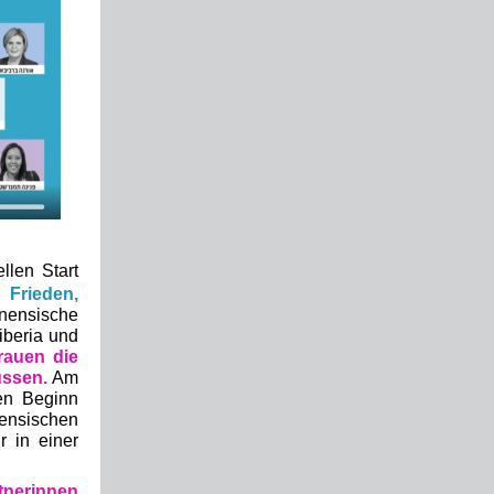
ellen Start
Frieden,
inensische
iberia und
rauen die
üssen.
Am
en Beginn
nensischen
r in einer
tnerinnen