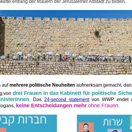
ette entlang der Mauern der Jerusalemer Altstadt zu bilden.
n auf
mehrere politische Neuheiten
aufmerksam gemacht, daru
drei Frauen in das Kabinett für politische Siche
g von
nisterinnen
. Das
24-second statement
von WWP endet m
keine Entscheidungen mehr
ohne Frauen
logans,
.