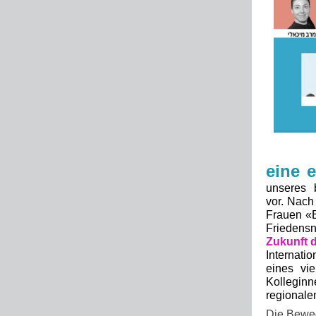
eine 
unseres b
vor.
Nach m
Frauen «E
Friedensn
Zukunft 
Internat
eines vie
Kolleginn
regionale
Die Beweg