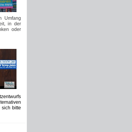
em Umfang
it, in der
inken oder
tzentwurfs
ternativen
sich bitte