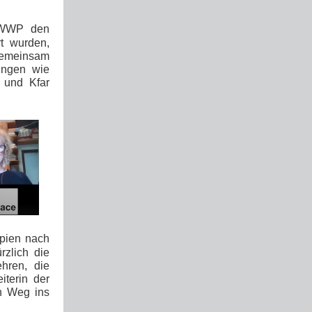
 WWP den
rt wurden,
Gemeinsam
zungen wie
 und Kfar
opien nach
rzlich die
hren, die
terin der
en Weg ins