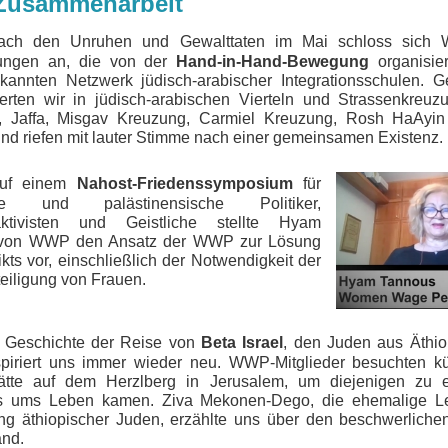
Zusammenarbeit
h den Unruhen und Gewalttaten im Mai schloss sich
ngen an, die von der
Hand-in-Hand-Bewegung
organisie
kannten Netzwerk jüdisch-arabischer Integrationsschulen. 
erten wir in jüdisch-arabischen Vierteln und Strassenkreu
, Jaffa, Misgav Kreuzung, Carmiel Kreuzung, Rosh HaAyin
d riefen mit lauter Stimme nach einer gemeinsamen Existenz.
uf einem
Nahost-Friedenssymposium
für
sche und palästinensische Politiker,
aktivisten und Geistliche stellte Hyam
von WWP den Ansatz der WWP zur Lösung
ikts vor, einschließlich der Notwendigkeit der
teiligung von Frauen.
 Geschichte der Reise von
Beta Israel
, den Juden aus Äthi
spiriert uns immer wieder neu. WWP-Mitglieder besuchten kü
ätte auf dem Herzlberg in Jerusalem, um diejenigen zu e
s ums Leben kamen. Ziva Mekonen-Dego, die ehemalige Lei
ng äthiopischer Juden, erzählte uns über den beschwerlich
and.