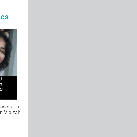
ges
s sie tut,
 Vielzahl