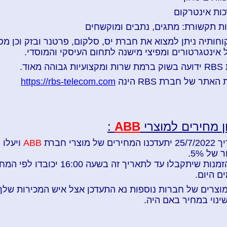
כות אינטרקום
ת תקשורת: מתגים, נתבים ומוקשחים
קוחותיה ניתן למצוא את
חברת יס, סלקום, פרטנר ובזק וכן מ
 אינטגרטורים ומפיצי מישנה לתחום העיסקי והמוסדי.
הה מאוד.
אתר של חברת RBS הינה
https://rbs-telecom.com
ן מחירים למוצרי
ABB
:
ים של מוצרי חברת
ABB
ויעלו
של 5%.
כל ההזמנות שיתקבלו עד לתאריך זה בשעה 16:00 יכובד
ם היום.
מוצרים של חברות נוספות נא התעדכן אצל איש המכירות שלך
שינוי במחיר באם היה.