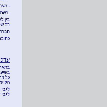
- מער
-רשתו
בין ל
רב של
חברת RBS ידועה בשוק ברמת שרות ומקצועיות גבו
כתובת ה
עדכו
בתאריך 25/7/2022 יתעדכנו המחיר
בשיעור 
הקיימי
לגבי 
לגבי 