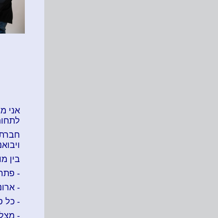
אני מ
לתחום 
ויבואנ
בין מו
- פתרו
- ארו
- כל 
- מצל