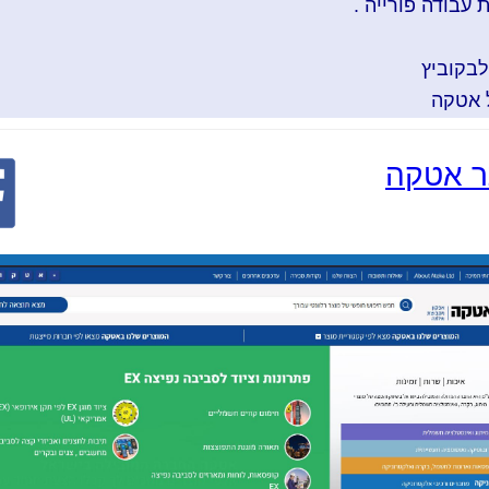
 עבודה פורייה .
לבקוביץ
 אטקה
 אטקה