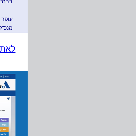
בברכת
עופר 
מנכ"ל
לאתר