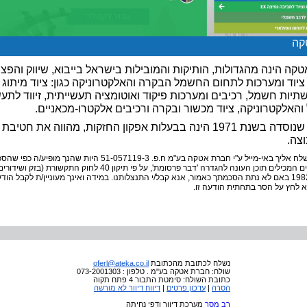
קה
קה הינה מהגדולות, הותיקות והמובילות בישראל בייבוא, שיווק והפצ
 ציוד ומערכות לתחום החשמל הבקרה והאלקטרוניקה כגון: ציוד מיתוג 
תיות חשמל, רכיבים ומערכות פיקוד ואוטומציה תעשייתית, זיווד לתע
האלקטרוניקה, ציוד מכשור ובקרה ורכיבים אלקטרו-מכאניים.
החברה שנוסדה בשנת 1971 הינה בבעלות אפקון החזקות, מהווה את חט
צה.
מידע זה נשלח אליך באי-מייל ע"י חברת אטקה בע"מ ח.פ. 51-057119-3 היות שהנך מופיע/ה
לקבל מסרים המכילים תוכן העונה להגדרה 'דבר פרסומת', על פי תיקון 40 לחוק התקשורת (בזק ושידו
התשמ'ב-1982 באם לא נתת הסכמתך כאמור, אנא קבל/י התנצלותנו. במידה ואינך מעוניין/ת לקבל הוד
א לחץ על הסר בתחתית הודעה זו.
נשלח לכתובת
מהכתובת
oferl@ateka.co.il
שולח: חברת אטקה בע"מ . טלפון : 073-2001303
כתובת השולח: סימטת התבור 4 פתח תקוה
הסרה
|
עדכון פרטים
|
דיווח דיוור לא מורשה
רב מסר
מערכת דיוור ודפי נחיתה