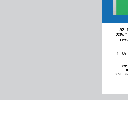
ה של
חשמלי,
שיית
יבת הסחר
 כפי שהסכימ/ה
רים)
עות דומות