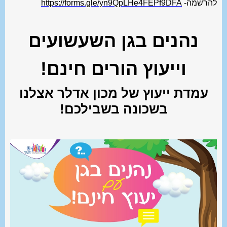
להרשמה-
https://forms.gle/yn9QpLHe4FEPf9DFA
נהנים בגן השעשועים
וייעוץ הורים חינם!
עמדת ייעוץ של מכון אדלר אצלנו
בשכונה בשבילכם!