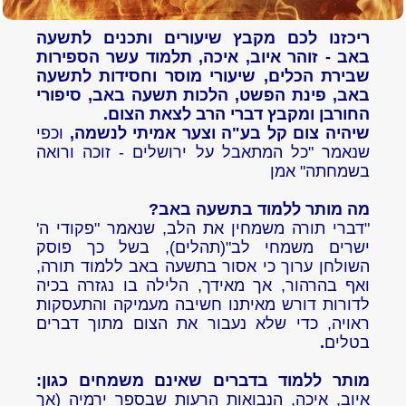
ריכזנו לכם מקבץ שיעורים ותכנים לתשעה
באב - זוהר איוב, איכה, תלמוד עשר הספירות
שבירת הכלים,
שיעורי מוסר וחסידות לתשעה
באב, פינת הפשט, הלכות תשעה באב, סיפורי
החורבן
ומקבץ דברי הרב לצאת הצום.
שיהיה צום קל בע"ה וצער אמיתי לנשמה,
וכפי
שנאמר "כל המתאבל על ירושלים - זוכה ורואה
בשמחתה" אמן
מה מותר ללמוד בתשעה באב?
"דברי תורה משמחין את הלב, שנאמר "פקודי ה'
ישרים משמחי לב"(תהלים), בשל כך פוסק
השולחן ערוך כי אסור בתשעה באב ללמוד תורה,
ואף בהרהור, אך מאידך, הלילה בו נגזרה בכיה
לדורות דורש מאיתנו חשיבה מעמיקה והתעסקות
ראויה, כדי שלא נעבור את הצום מתוך דברים
בטלים
.
מותר ללמוד בדברים שאינם משמחים כגון:
איוב, איכה, הנבואות הרעות שבספר ירמיה (אך