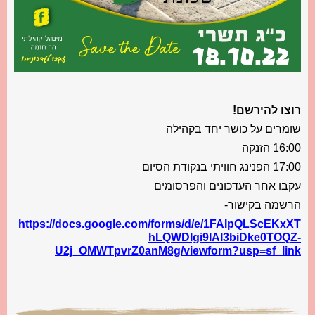
רוצו להירשם!
שומרים על כושר יחד בקהילה
16:00 הזנקה
17:00 הפנינג חוויתי בנקודת הסיום
עקבו אחר העדכונים והפרסומים
הרשמה בקישור-
https://docs.google.com/forms/d/e/1FAIpQLScEKxXT
hLQWDIgi9IAI3biDke0TOQZ-
U2j_OMWTpvrZ0anM8g/viewform?usp=sf_link