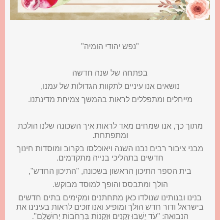
"נפש יהודי הומיה"
בפתחה של שנה חדשה
נושאים אנו עיניים לתקוות הגדולות של עמנו,
מייחלים ומתפללים לראות בהמשך צמיחת מדינתנו.
מתוך כך, אנו שמחים מאד לראות איך השכונה שלנו הולכת
ומתפתחת.
מבני ציבור רבים נבנו השנה ויאוכלסו בקרוב ומוסדות חינוך
חדשים בתהליכי בנייה מתקדמים.
בית הספר התיכון הראשון בשכונה, "התיכון החדש",
הולך ומתבסס והופך למוסד מבוקש.
בנינו ובנותינו שנולדו כאן מתחתנים ומקימים בתים חדשים
בישראל ודור חדש הולך ומופיע ואנו זוכים לראות בעינינו את
הנבואה: "עֹד יֵשְׁבוּ זְקֵנִים וּזְקֵנוֹת בִּרְחֹבוֹת יְרוּשָׁלָ‍ִם".