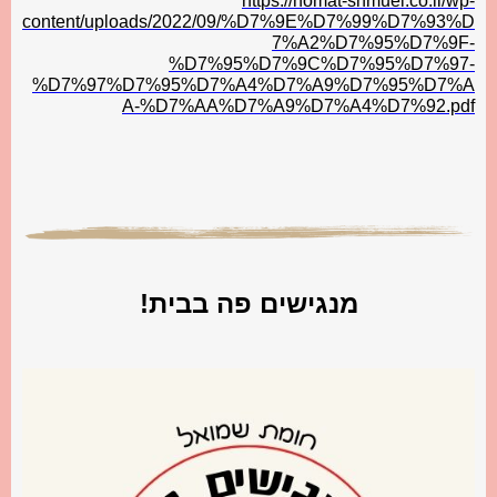
https://homat-shmuel.co.il/wp-
content/uploads/2022/09/%D7%9E%D7%99%D7%93%D
7%A2%D7%95%D7%9F-
%D7%95%D7%9C%D7%95%D7%97-
%D7%97%D7%95%D7%A4%D7%A9%D7%95%D7%A
A-%D7%AA%D7%A9%D7%A4%D7%92.pdf
מנגישים פה בבית!