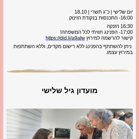
יום שלישי | כ"ג תשרי | 18.10
16:00- התכנסות בנקודת הזינוק
16:30 הזנקה
17:00- הפנינג חוויתי לכל המשפחה! ‍
קישור להרשמה למירוץ
https://did.li/a9aIw
ניתן להשתתף בהפנינג ללא רישום מקדים, וללא השתתפות
במירוץ עצמו.
מועדון גיל שלישי