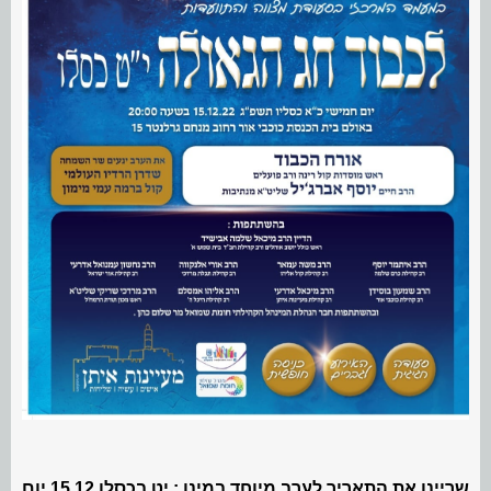
שריינו את התאריך לערב מיוחד במינו : יט בכסלו 15.12 יום