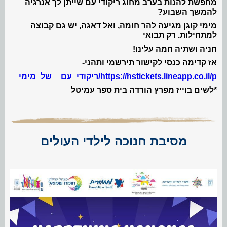
מחפשת להנות בערב מחוג ריקודי עם שייתן לך אנרגיה
להמשך השבוע?
מימי קוגן מגיעה להר חומה, ואל דאגה, יש גם קבוצה
למתחילות. רק תבואי
חניה ושתיה חמה עלינו!
אז קדימה כנסי לקישור תירשמי ותהני-
https://hstickets.lineapp.co.il/p/ריקודי_עם__של_מימי
*לשים בוייז מפרץ הורדה בית ספר עמיטל
מסיבת חנוכה לילדי העולים