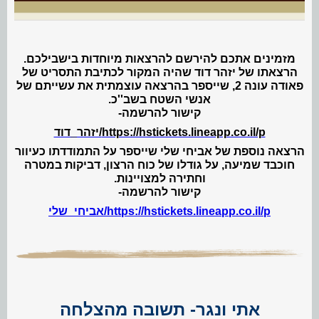
מזמינים אתכם להירשם להרצאות מיוחדות בישבילכם.
הרצאתו של יזהר דוד שהיה המקור לכתיבת התסריט של
פאודה עונה 2, שייספר בהרצאה עוצמתית את עשייתם של
אנשי השטח בשב''כ.
קישור להרשמה-
https://hstickets.lineapp.co.il/p/יזהר_דוד
הרצאה נוספת של אביחי שלי שייספר על התמודדתו כעיוור
חוכבד שמיעה, על גודלו של כוח הרצון, דביקות במטרה
וחתירה למצויינות.
קישור להרשמה-
https://hstickets.lineapp.co.il/p/אביחי_שלי
אתי ונגר- תשובה מהצלחה