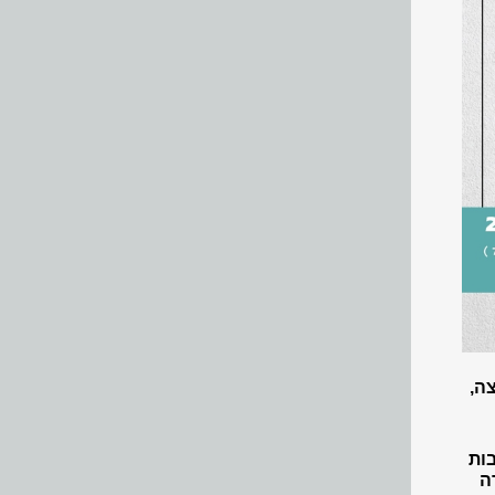
ה,
בות
ה