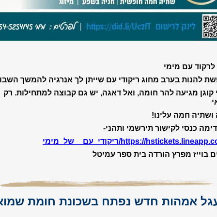
 לרקוד עם מימי
ת להנות בערב מחוג ריקודי עם שייתן לך אנרגיה להמשך השבו
 קוגן מגיעה להר חומה, ואל דאגה, יש גם קבוצה למתחילות. רק
י
 ושתיה חמה עלינו!
דימה כנסי לקישור תירשמי ותהני-
https://hstickets.lineapp/ריקודי_עם__של_מימי
ם בוייז מפרץ הורדה בית ספר עמיטל
גל אמהות חדש נפתח בשכונת חומת שמוא