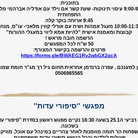
בתוכנית:
9:00-9:45 עיסוי תינוקות- שעת קשר אם וילד עם אודליה אברהמי מל
התפחותית
9:45 ארוחה בוקר קלה
10:00-11:30 מעגל אמהות ושיח עם אורלי קוזין מלאכי- עו"ס, מנח
קבוצות ומאמנת אישית "להיות אמא ליווי במעגלי ההורות"
הרשמה חובה מראש !
50 ש"ח לכל המפגשים
פרטים והרשמה בקישור המצורף:
https://forms.gle/BWAEG1Rv2wbGX2qcA
 למענכם , עפרה ברנדמן אחראית תחום גיל רך מג"ר חומת שמו
0506965565
מפגשי ''סיפורי עדות''
ביום רביעי ה25.1 בשעה 16:30 נקיים מפגש ראשון בסדרת "סיפורי
בשכונה.
פחות הר חומה מוזמנות לאחר צהריים במינהל עם אוכל, מוזיקה
פעילות לילדים והכל בנושא סיפורי עדות משפחתיים.