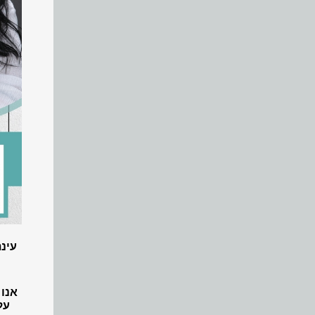
עינ
אנו 
על