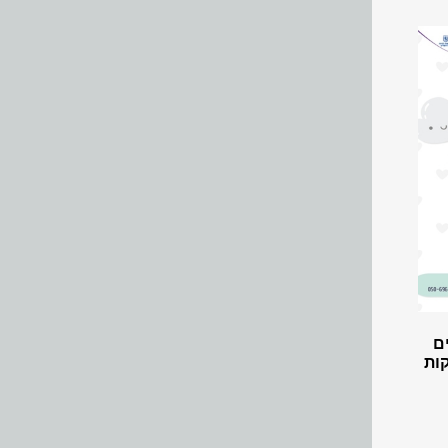
לידה, 8 מפגשים
קות