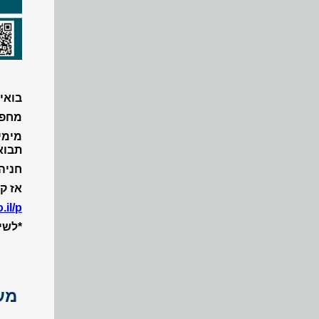
בואי
מחפש
מימי
תבוא
חניה
אז ק
.co.il/p
*לשי
מע