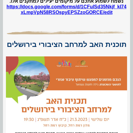
נשמח לשמוע אתכם על מיקומים יעילים למתקנים אלו.
https://docs.google.com/forms/d/1CFulSd35Nkjf_kI74
xLmpVpN58RSOspyEPSZzoGORCE/edit
תוכנית האב למרחב הציבורי בירושלים