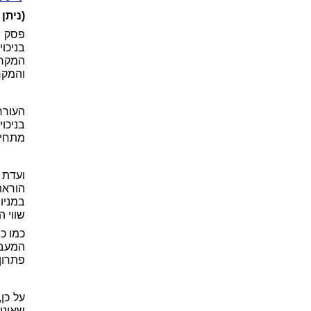
(ניתן בתא
פסק ה
בניכו
והמקרק
העורר
בניכו
מתחיי
ועדת 
שווי 
פתרון
על כן
שאינו