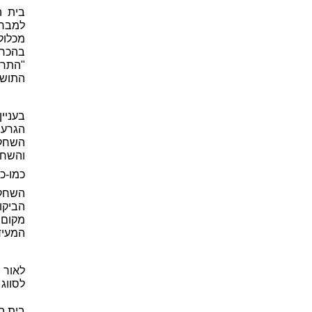
בית ה
למבחן
מכלול
בהכרח
"התרו
התושב
בעניי
הגרעי
השחקנ
והשחק
כמו-כן
השחקנ
הביקו
מקום 
המעיד
לאור 
לסווג
בית ה