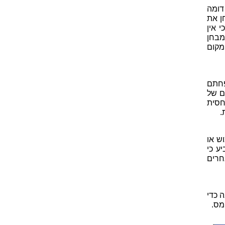
דומה
ן את
 אין
מבחן
מקום
פחתם
ם של
חסית
.
ש או
ע כי
חרים
 כדי
מס.