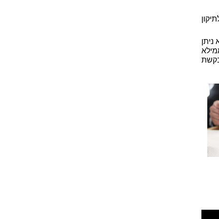
יקון
ניתן
מילא
ת בקשת