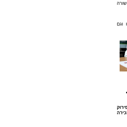
שורה
 וגם
ירוק
כירה