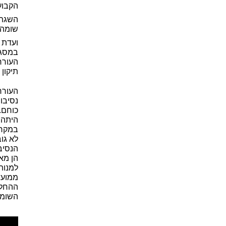
הקבועה בסעיף 
השגת 
שומה,
ועדת 
במסגר
תיקון
העורר
נסיבו
כוחם.
היתה 
במקרה
לא גו
הנסיב
הן מאו
למנות
ממועד
ההחלט
השומה