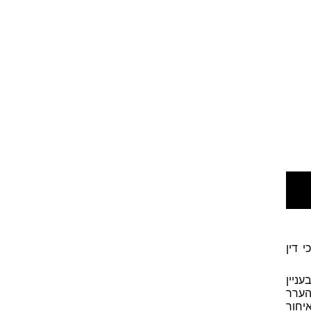
 דין
ניין
הערר
יחור