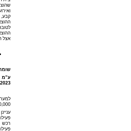
שהוציא
ואירוע
קבע, כ
ההוצא
לטובת 
ההוצא
אצל ה
שומה 
.2023)
למערע
690,000 ₪, כמו כן נפסלו ספרי המערערת
עניינ
פעילו
רכש ז
פעילו