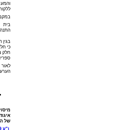
והמער
ללקוח
במקביל
בית ה
התנהל
בגין 
כי חלק
חלק מה
ספריו
לאור 
הערעו
מיסוי
איגוד
של המ
ו"ע 48105-07-19 משה ניסני ואח' נגד מנהל מיסוי מקרקעין רחובות