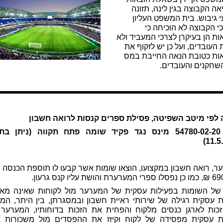
ה הקבוצה בגין לינה, תזונה
י גיבוש. בית המשפט העליון
י הקבוצה לא הוכיחה כי
ות הן בעיקרן לצרכי המעביד ולא
העובדים, ועל כן יש לזקוף את
ות כטובת הנאה החייבת במס
שחקנים והעובדים.
לפי מיטב השפיטה, פסילת ספרים קנסות לרואה חשבון
ע"מ 54780-02-20 מינס נגד פקיד שומה פתח תקווה (ניתן ב
11.5
ר, רואה חשבון במקצועו, הוצאו שומות אשר קבעו לו תוספת הכנסה ש
 והושת עליו קנס גרעון.
ן של השומות בפעילות עסקית של המערער מול לקוחות שאינה מאפ
ת עסקית רגילה של שירותי ראיית חשבון ובמסגרתן, בין היתר, המ
כות לארגן כנסים מלקוח והפחית את הזכות בדוחותיו, המערער
ת עסקית מפסידה של לקוח וקיזז את ההפסדים מול משכורות 