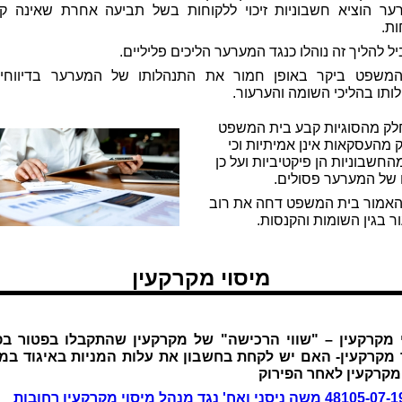
ער הוציא חשבוניות זיכוי ללקוחות בשל תביעה אחרת שאינה ק
ות.
 להליך זה נוהלו כנגד המערער הליכים פליליים.
משפט ביקר באופן חמור את התנהלותו של המערער בדיווחיו
ותו בהליכי השומה והערעור.
חלק מהסוגיות קבע בית המשפט
 מהעסקאות אינן אמיתיות וכי
חשבוניות הן פיקטיביות ועל כן
 של המערער פסולים.
האמור בית המשפט דחה את רוב
ר בגין השומות והקנסות.
מיסוי מקרקעין
 מקרקעין – "שווי הרכישה" של מקרקעין שהתקבלו בפטור בפ
 מקרקעין- האם יש לקחת בחשבון את עלות המניות באיגוד במ
קרקעין לאחר הפירוק