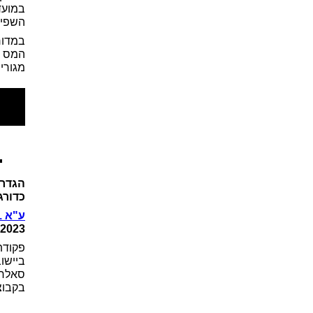
במועד
השפיט
במדור
המס ל
מגורים
הגדרת
כדורג
ע"א 7719/21 סאלח חסארמה נגד פקיד שומה חיפה
.2023)
פקודת
ביישו
סאלח 
בקבוצ