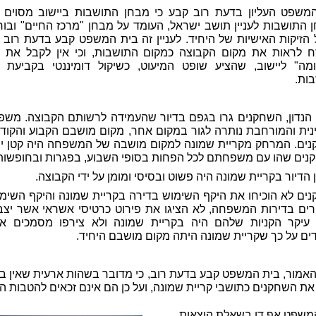
משפט העליון בדעת רוב קבע כי מבחן התושבות ביישוב מסוים 
 התושבות לעניין תושב ישראל, העומד על מבחן "מרכז החיים" ובוח
 הזיקות האישיות של היחיד. לעניין זה בית המשפט קבע בדעת רוב כי
 לראות את מקום הקבוצה כמקום התושבות, וכי אין לקבל את 
מה" ליישוב, שהציע שופט המיעוט, כשיקול דומיננטי בקביעת 
ות.
ן הנדון, השחקנים גרו בגפם בדיור שהעמידה לרשותם הקבוצה. מש
נית והמורחבת נותרה לגור במקום אחר, מקום מושבם הקבוע והקוד
ים. המרחק מקריית שמונה למקום מושבה של המשפחה היה קטן י
נים שהו עם משפחתם לכל הפחות בסופי השבוע, בפגרות ובחופשות
 הדיור בקריית שמונה היה פשוט ובסיסי ומומן על ידי הקבוצה.
ים לא הוכיחו את היקף השימוש בדירה בקריית שמונה והיקף השימו
רים בדירות המשפחה, לא הציגו את פירוט כרטיסי אשראי אשר יצבי
עיקר הקניות שלהם היה בקריית שמונה ולא צירפו מסמכים א
ים על כך שקריית שמונה היתה מקום מושבם היחיד.
האמור, בית המשפט קבע בדעת רוב, כי מדובר בשהות ארעית שאין בה
 את השחקנים כתושבי קריית שמונה, ועל כן הם אינם זכאים להטבות ה
משפט אף דן בשאלת הוצאות