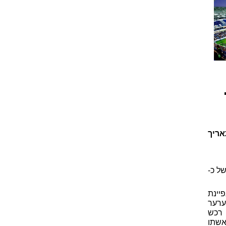
תאריך
ל כ-
יינת
ערער
 רכש
אשתו