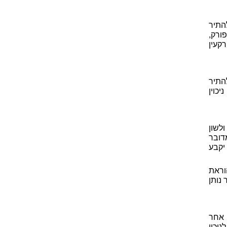
התיר
ורק,
לחוק מיסוי מקרקעין
התיר
כוין
לשון
 שמדובר
כשו לאחר יום כניסתו לתוקף של תיקון 55 לחוק בשנת 2005, יקבע
19 לא ניתן לפי הוראת
ח נוסף" לפי סעיף 71א, אשר נותן
 אחר
יכוי