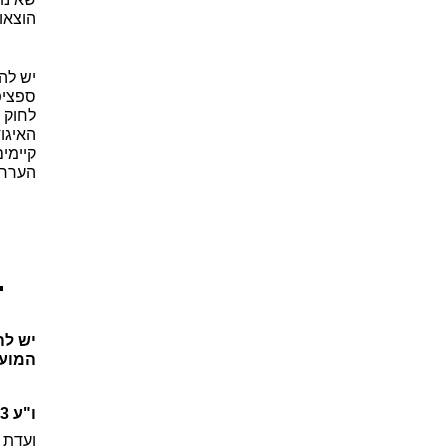
הוצאו
יש לה
לחוק 
קיימי
הערר 
המועד
ו"ע 62181-01-23 ברסלר ואח' נגד מס שבח נתניה (ניתן בתאריך 13.4.2023)