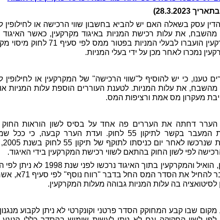
ריך 28.3.2023)
דין עסק בשאלה האם יש להביא בחשבון שווי הרכישה או לחילופין ל
י מהשבח, את עלות רכישת המניות באיגוד מקרקעין, כאשר האיגוד פ
המקרקעין הועברו לבעלי המניות בפטור ממס לפי סעיף 71 
עין נמכרו לאחר מכן על ידי בעלי המניות.
ים טענו, כי יש להוסיף ל"שווי הרכישה" של המקרקעין או לחילופין ל
י מהשבח, את עלות המניות. לטענת העוררים הוספת עלות המניות או ני
בת מעקרון מס אמת ורציפות המס.
הערר דחתה את העררים פה אחד על בסיס לשון הוראות החוק ו
הוראת המעבר בקשר לתיקון 55 לחוק. ועדת הערר קבעה, כי ככל
במניות שנר
הרכישה לפי לשון החוק בהתאם לשווי רכישת המקרקעין בידי האיגוד.
כמו כן, הואיל והמקרקעין בתוך האיגוד נרכשו לפני שנת 98
המעבר להחיל את הסדר המס החל בדבר "רוו
 לסיטואציה בה עלות המניות גבוהה מעלות המקרקעין.
, מקום שבו קבע המחוקק הסדר פרטני וקונקרטי לא ניתן לקבוע מנגנון
 לפי לשון החקיקה וגם לא ניתן לעשות שימוש בהסדר כללי הנוגע לנ