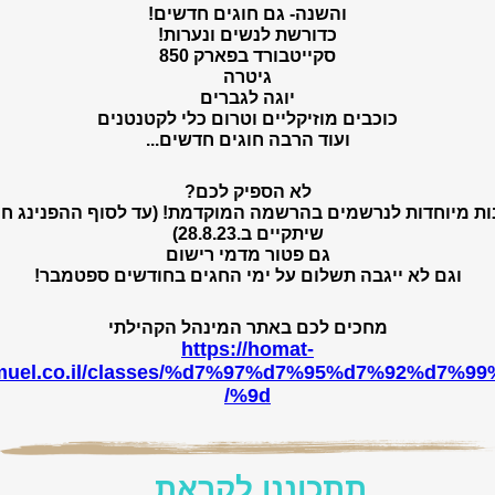
והשנה- גם חוגים חדשים!
כדורשת לנשים ונערות!
סקייטבורד בפארק 850
גיטרה
‍️יוגה לגברים
כוכבים מוזיקליים וטרום כלי לקטנטנים
ועוד הרבה חוגים חדשים...
לא הספיק לכם?
ת מיוחדות לנרשמים בהרשמה המוקדמת! (עד לסוף ההפנינג חו
שיתקיים ב.28.8.23)
גם פטור מדמי רישום
וגם לא ייגבה תשלום על ימי החגים בחודשים ספטמבר!
מחכים לכם באתר המינהל הקהילתי
https://homat-
muel.co.il/classes/%d7%97%d7%95%d7%92%d7%99
%9d/
תתכוננו לקראת...