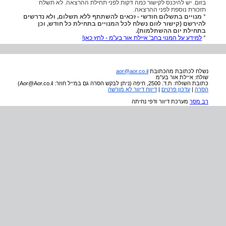
בזום. יש להיכנס לקישור כמה דקות לפני תחילת ההרצאה. לא תשלח
תזכורת נוספת לפני ההרצאה.
*
מנויים בתשלום חודשי - זכאים להשתתף ללא תשלום, ולא נדרשים
להירשם (קישור לזום נשלח לכל המנויים בתחילת כל חודש, וכן
בתחילת יום ההשתלמות).
*
למידע על המנוי בחב' איילת אור בע"מ - לחץ כאן!
נשלח לכתובת
מהכתובת
aor@aor.co.il
שולח: איילת אור בע"מ
כתובת השולח: ת.ד. 2500, חיפה (ניתן לבקש הסרה גם במייל חוזר: Aor@Aor.co.il)
הסרה
|
עדכון פרטים
|
דיווח דיוור לא מורשה
רב מסר
מערכת דיוור ודפי נחיתה