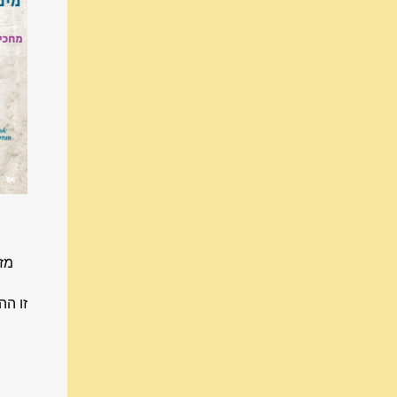
מז
זו ה