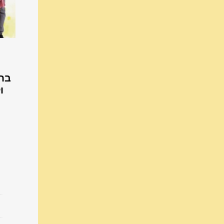
‍‍‍
‍