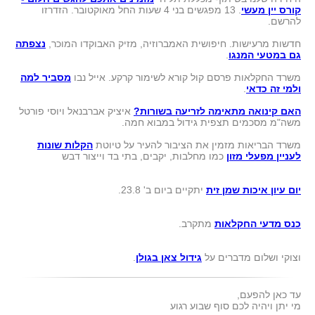
קורס יין מעשי
. 13 מפגשים בני 4 שעות החל מאוקטובר. הזדרזו
להרשם.
חדשות מרעישות. חיפושית האמברוזיה, מזיק האבוקדו המוכר,
נצפתה
גם במטעי המנגו
.
משרד החקלאות פרסם קול קורא לשימור קרקע. אייל נבו
מסביר למה
ולמי זה כדאי
.
האם קינואה מתאימה לזריעה בשורות?
איציק אברבנאל ויוסי פורטל
משה"מ מסכמים תצפית גידול במבוא חמה.
משרד הבריאות מזמין את הציבור להעיר על טיוטת
הקלות שונות
לעניין מפעלי מזון
כמו מחלבות, יקבים, בתי בד וייצור דבש
יום עיון איכות שמן זית
יתקיים ביום ב' 23.8.
כנס מדעי החקלאות
מתקרב.
וצוקי ושלום מדברים על
גידול צאן בגולן
.
עד כאן להפעם,
מי יתן ויהיה לכם סוף שבוע רגוע