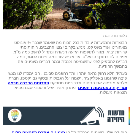
צילום: יהודה וינברג
הבוצרות והמנערות עובדות בכל הכוח מה שאומר שכבר ⅔ אוגוסט
מאחורינו ועוד מעט קט, ממש בקרוב יצוצו החצבים, רוחות סתיו
קרירות יביאו מזור לתועפות הזיעה הניגרת ונתחיל לחשב כמה מ"מ
צפויים לנו בחורף הבעל"ט. עד אז יש עוד כמה פינות לסגור, כמה
דברים להספיק לפני שהשמיטה נכנסת וכמה דברים מענינים פה
בהמשך ההודעה.
בעתיד הלא רחוק נראה יותר ויותר רחפנים סביבנו. הם ימסרו לנו מגש
פיצה שהזמנו באפליקציה, ישמרו על הגבולות ובסוף גם יקטפו. חברת
אלתא מובילה את התחום וכבר כיום מספקת
פתרונות הדברה חכמה
ומדייקת באמצעות רחפנים
. פתרון מהיר יעיל וחסכוני שגם מביא
תוצאות מעולות.
היחידה שלנו בשיתוף מכללת תל חי
מזמינים אתכם להגשים חלום -