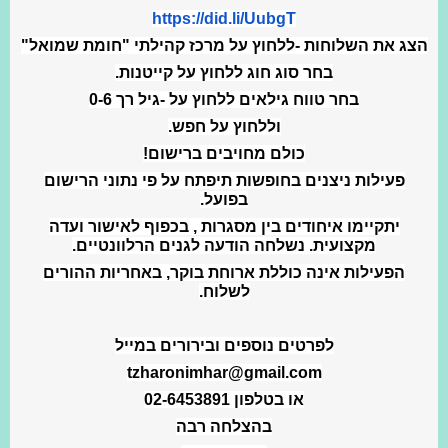
https://did.li/UubgT
הצג את השלוחות -ללחוץ על מרכז קהילתי "חומת שמואל"
בחר סוג חוג ללחוץ על קייטנות.
בחר טווח גילאים ללחוץ על -גיל רך 0-6
וללחוץ על חפש.
כולם מחויבים ברישום!
פעילות ניצנים בחופשות תיפתח על פי נתוני הרישום
בפועל.
יתקיימו איחודים בין מסגרות , בכפוף לאישור ועדה
מקצועית. נשלחה הודעה לגנים הרלוונטיים.
הפעילות אינה כוללת ארוחת בוקר, באחריות ההורים
לשלוח.
לפרטים נוספים ובירורים במייל
tzharonimhar@gmail.com
או בטלפון 02-6453891
בהצלחה רבה