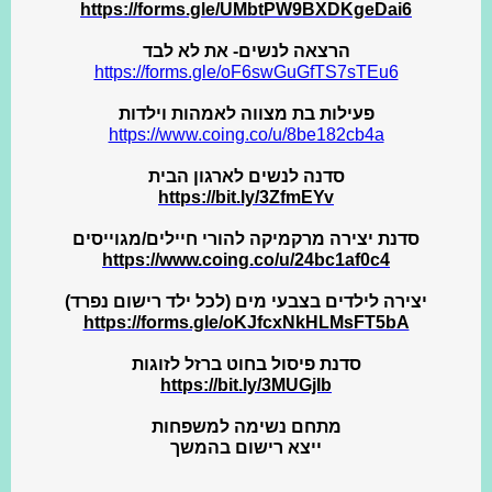
https://forms.gle/UMbtPW9BXDKgeDai6
הרצאה לנשים- את לא לבד
https://forms.gle/oF6swGuGfTS7sTEu6
פעילות בת מצווה לאמהות וילדות
https://www.coing.co/u/8be182cb4a
סדנה לנשים לארגון הבית
https://bit.ly/3ZfmEYv
סדנת יצירה מרקמיקה להורי חיילים/מגוייסים
https://www.coing.co/u/24bc1af0c4
יצירה לילדים בצבעי מים (לכל ילד רישום נפרד)
https://forms.gle/oKJfcxNkHLMsFT5bA
סדנת פיסול בחוט ברזל לזוגות
https://bit.ly/3MUGjIb
מתחם נשימה למשפחות
ייצא רישום בהמשך