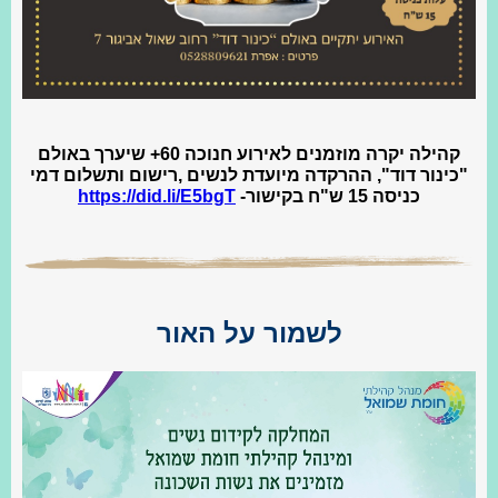
קהילה יקרה מוזמנים לאירוע חנוכה 60+ שיערך באולם
"כינור דוד", ההרקדה מיועדת לנשים ,רישום ותשלום דמי
כניסה 15 ש"ח בקישור-
https://did.li/E5bgT
לשמור על האור