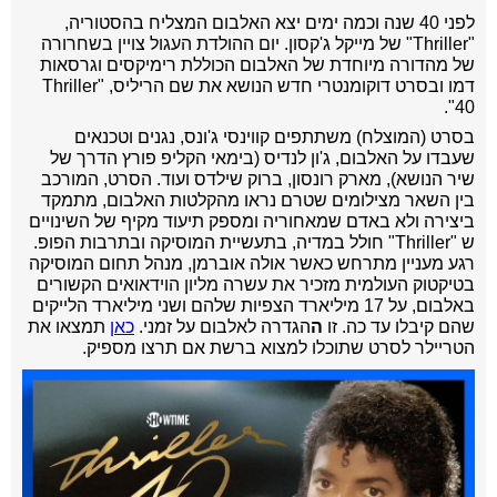
לפני 40 שנה וכמה ימים יצא האלבום המצליח בהסטוריה,
"Thriller" של מייקל ג'קסון. יום ההולדת העגול צויין בשחרורה
של מהדורה מיוחדת של האלבום הכוללת רימיקסים וגרסאות
דמו ובסרט דוקומנטרי חדש הנושא את שם הריליס, "Thriller
40".
בסרט (המוצלח) משתתפים קווינסי ג'ונס, נגנים וטכנאים
שעבדו על האלבום, ג'ון לנדיס (בימאי הקליפ פורץ הדרך של
שיר הנושא), מארק רונסון, ברוק שילדס ועוד. הסרט, המורכב
בין השאר מצילומים שטרם נראו מהקלטות האלבום, מתמקד
ביצירה ולא באדם שמאחוריה ומספק תיעוד מקיף של השינויים
ש "Thriller" חולל במדיה, בתעשיית המוסיקה ובתרבות הפופ.
רגע מעניין מתרחש כאשר אולה אוברמן, מנהל תחום המוסיקה
בטיקטוק העולמית מזכיר את עשרה מל
יון הוידאואים הקשורים
באלבום, על 17 מיליארד הצפיות שלהם ושני מיליארד הלייקים
שהם קיבלו עד כה. זו
ה
הגדרה לאלבום על זמני.
כאן
תמצאו את
הטריילר לסרט שתוכלו למצוא ברשת אם תרצו מספיק.