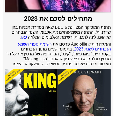
מתחילים לסכם את 2023
תחנת המוסיקה המצויינת BBC 6 יצאה בסדרת תכניות בהן
שדרניות/י התחנה משמיעות/ים את אלבומי השנה הנבחרים
שלהן/ם. לינק לתכניות ורשימת האלבומים המלאה
כאן
.
והמגזין הותיק Audiofile פרסם את
רשימת ספרי השמע
הנבחרים לשנת 2023
. בתמונה שניים מתוך הנבחרים
בקטגוריית "ביוגרפיות", "קינג", הביוגרפיה של מרטין איג על דר'
מרטין לות'ר קינג בביצוע דיון גראהם ו"Making it so"
האוטוביוגרפיה של סר פטריק סטיוארט, שהוא קורא בעצמו.