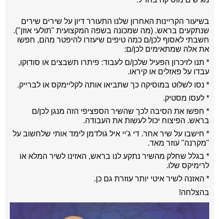
בשיעור הקריינות האחרון שלנו התעורר דיון על שירים שירים
שנתקעים בראש. (מה שמכונה בשפה המקצועית "תולעי אוזן").
חשבתי לאסוף לכן/ם כמה טיפים שיעזרו להיפטר מהם, חפשו
את אלה שמתאימים לכן/ם:
* תנו לזיכרון הפעיל שלכן/ם לעבוד: פיתרו תשבצים או סודוקו,
עבדו על פאזלים או קיראו.
* נסו לשלוט במוסיקה כך שתביאו אותה לקליימקס או לברייק.
* לעסו מסטיק.
* חפשו את הסיבה לכך שהשיר הספציפי הזה מנגן לכן/ם
בראש. הפיצוח יכול לעשות את העבודה.
* חישבו על שיר אחר. די ג'יי איל גולדמן לימד אותי שלחשוב על
"מקרנה" עוזר מאד.
* בגלל שחלק מהשיר נתקע לנו בראש, האזינו לשיר המלא או
לרימיקס שלו.
* האזנה לשיר איטי יותר עוזרת גם כן.
בהצלחה!