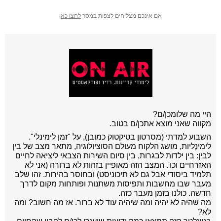
אם אינכם מצליחים לצפות במסר
לחצו כאן
היי מה שלומכן/ם?
מקווה שאני מוצא אתכן/ם בטוב.
השבוע למדתי (מסרטון בטיקטוק כמובן), על "זמן לימינלי".
לימינָליות, מושג הלקוח מעולם הסוציולוגיה, מתאר מצב של בין
לבין: בין ילדות לבגרות, בין סיום השירות הצבאי ליציאה לחיים
האזרחיים וכו'. המצב
הזה מאופיין בזהות לא ברורה (אני לא
תלמיד ביסודי אבל גם לא תיכוניסט) ובחוסר בהירות. זהו שלב
מעבר שבו מחשבות ותפיסות משתנות ופותחות מקום לדרך
חדשה. כולנו בזמן מעבר כזה.
מה שהיה לא יהיה ומה שיהיה עוד לא ברור. אז מה חשוב? ומה
לא?