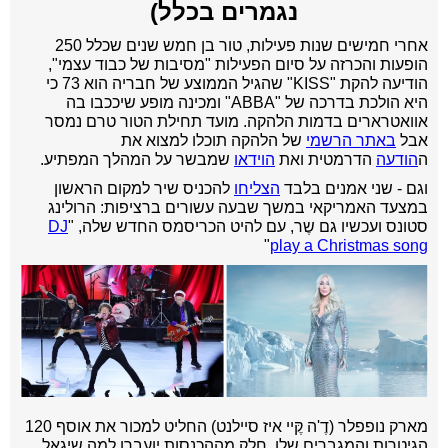
נגמרים בכלל)
אחרי חמישים שנות פעילות, טור בן חמש שנים שכלל 250
הופעות והכרזה על סיום הפעילות "מסיבות של כבוד עצמי",
הודיעה להקת "KISS" שהגיל הממוצע של חבריה הוא 73 כי
היא הולכת בדרכה של "ABBA" ומכינה מופע שיככבו בה
אוואטרארים בדמות הלהקה. מועד תחילת הטור טרם נמסר
אבל
באתר הרשמי
של הלהקה תוכלו למצוא את
ה
הודעה
הדרמטית ואת
הוידאו
שמבשר על המהלך המפתיע.
וגם - שני אמנים בלבד
הצליחו
להכניס שיר למקום הראשון
במצעד האמריקאי במשך שבעה עשורים ברציפות: הרולינג
סטונס ועכשיו גם שֶר, עם להיט הכריסמס החדש שלה, "
DJ
"
play a Christmas song
מארק נופפלר (דֶ'ה קֶּיי איז סיילנט) החליט למכור את אוסף 120
הגיטרות והמגברים שלו. חלק מההכנסות יועברו למה שיגאל