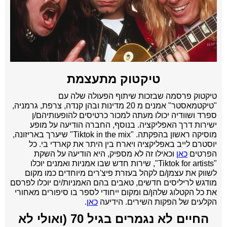
טיקטוק מתעצמת
טיקטוק פרסמה שבזכות שיתוף הפעולה שלה עם
"טיקטמאסטר" אמנים מ 20 מדינות ובהן קנדה, צרפת, גרמניה,
ספרד ושוודיה יכולו מעתה למכור כרטיסים להופעותיהם/ן
ישירות דרך האפליקציה. בנוסף, החברה הודיעה על מופע
מוסיקה ראשון בהפקתה. "Tiktok in the mix" שיערך באריזונה,
יוסטרם לייב באפליקציה ויארח בין היתר את קארדי בי. כל
הפרטים
כאן
וכאילו זה לא מספיק, היא הודיעה על השקת
"Tiktok for artists", שירות חדש שבו אמניות ואמנים יוכלו
לשווק את עצמן/ם לקהל בעזרת פיצ'רים מיוחדים כמו מקום
מודגש לריליסים חדשים, טאבים בהם האמניות/ים יוכלו לפרסם
את כל הקטלוג שלהן/ם ומקום ייחודי לספר בו סיפורים מאחורי
הקלעים של הפקות השירים. הידיעה
כאן
.
החיים לא נגמרים בגיל 70 (ואולי לא