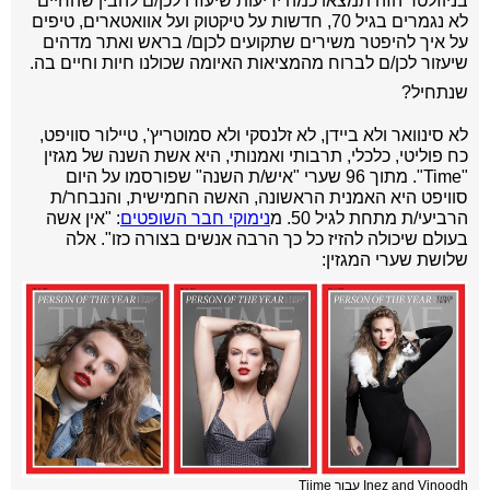
בניוזלטר הזה תמצאו כמה ידיעות שיעזרו לכן/ם להבין שהחיים
לא נגמרים בגיל 70, חדשות על טיקטוק ועל אוואטארים, טיפים
על איך להיפטר משירים שתקועים לכןם/ בראש ואתר מדהים
שיעזור לכן/ם לברוח מהמציאות האיומה שכולנו חיות וחיים בה.
שנתחיל?
לא סינוואר ולא ביידן, לא זלנסקי ולא סמוטריץ', טיילור סוויפט,
כח פוליטי, כלכלי, תרבותי ואמנותי, היא אשת השנה של מגזין
"Time". מתוך 96 שערי "איש/ת השנה" שפורסמו על היום
סוויפט היא האמנית הראשונה, האשה החמישית, והנבחר/ת
הרביעי/ת מתחת לגיל 50. מ
נימוקי חבר השופטים
: "אין אשה
בעולם שיכולה להזיז כל כך הרבה אנשים בצורה כזו". אלה
שלושת שערי המגזין:
Inez and Vinoodh עבור Tiime