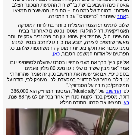
גואטה כינה השבוע ברשת ב' "שירות ההסעות המכונה הצלב
האדום". תמונות של כמה מהן + מחיריהן המשוערים תמצאו
ב
אתר
שפתחה "כריסטיס'" עבור המכירה.
שלום לתמימות: הצמד המצליח ביותר בתולדות המוסיקה
האמריקאית, דריל הול וג'ון אוטס, נפגשים לאחרונה בבית
המשפט. הול, שתמיד ציין שהוא וג'ון הם פרטנרים עסקיים יותר
מאשר שותפים ליצירה, תובע את בן זוגו להרכב בנסיון למנוע
ממנו למכור את חלקו בזכויות המוסיקה המשותפות שלהם. כל
הפרטים על אודות המשפט הסבוך,
כאן
.
אל ינקוביץ' ברך את מעריצותיו/יו בסרט שהעלה לספוטיפיי ובו
אמר "אני מבין ששירים שלי נוגנו מעל 80 מליון פעמים
בספוטיפיי. אם אני עושה את החישוב נכון, זה אומר שהרווחתי
12 דולר, מחיר של סנדוויץ' במסעדה. לכן, מעומק לבי, תודה על
תמיכתכן/ם; תודה על הסנדוויץ'."
לפי
החישוב
של "Music ally", המספר המדוייק הוא 386,000
דולר, מספיק בכדי לקנות סנדוויץ' אחד בכל יום למשך 88 שנה.
כאן
תמצאו את סרטון התודה המלא.