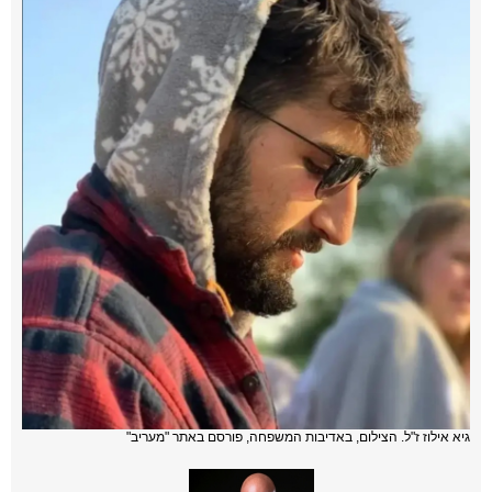
גיא אילוז ז"ל. הצילום, באדיבות המשפחה, פורסם באתר "מעריב"