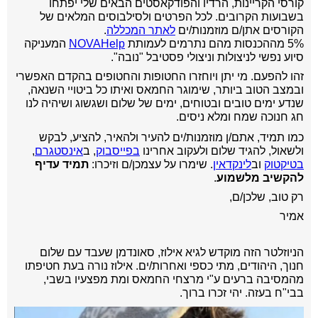
קורסי הקריינות, הרדיו והפודקאסטים הבאים שלי יפתחו
בשבועות הקרובים.
לכל הפרטים ולסילבוסים המלאים של
הקורסים אתן/ם מוזמנות/ים
לאתר המכללה
.
5% מההכנסות מהם נתרמים לעמותת
NOVAHelp
המעניקה
סיוע נפשי לניצולות וניצולי פסטיבל "נובה".
זהו להפעם. מי יתן ויוחזרו החטופות והחטופים בהקדם האפשרי
ובמצב הטוב ביותר, שימוגר החמאס ואיתו כל ביטויי השנאה,
שנדע ימים טובים ובטוחים, ימים של שלום ושגשוג ושיהיה לנו
חג חנוכה שמח ומלא ניסים.
כמו תמיד, אתם/ן מוזמנות/ים להעיר ולהאיר, להציע, לבקש
ולשאול, להגיד שלום ולעקוב אחרינו
בפייסבוק
, ב
אינסטגרם
,
בטיקטוק
וב
לינקדאין
.
שימרו על עצמכן/ם וזיכרו:
תמיד עדיף
להקשיב מלשמוע
.
רק טוב,
שלכן/ם,
אמיר
הניוזלטר הזה מוקדש לגיא אילוז, סאונדמן שעבד עם שלום
חנוך, היהודים, מתי כספי ואחרות/ים. אילוז נורה בעת חטיפתו
מהמסיבה ברעים ע"י מרצחי החמאס ומת מפצעיו בשבי,
בבי"ח בעזה. יהי זכרו ברוך.