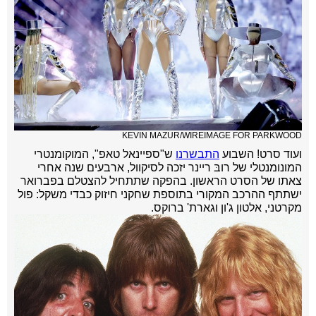
KEVIN MAZUR/WIREIMAGE FOR PARKWOOD
ועוד סרט! השבוע
התבשרנו
ש"ספיינאל טאפ", המוקומנטרי
המונומנטלי של רובּ ריינר יזכה לסיקוול, ארבעים שנה אחרי
צאתו של הסרט הראשון. בהפקה שתתחיל להצטלם בפברואר
ישתתף ההרכב המקורי בתוספת שחקני חיזוק כבדי משקל: פול
מקרטני, אלטון ג'ון וגארת' ברוקס.