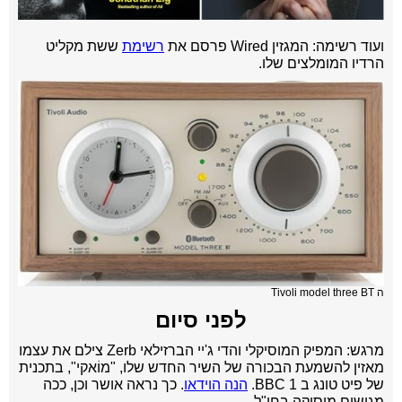
ועוד רשימה: המגזין Wired פרסם את
רשימת
ששת מקליט
הרדיו המומלצים שלו.
ה Tivoli model three BT
לפני סיום
מרגש: המפיק המוסיקלי והדי ג'יי הברזילאי Zerb צילם את עצמו
מאזין להשמעת הבכורה של השיר החדש שלו, "מוֹאקי", בתכנית
של פיט טונג ב BBC 1.
הנה הוידאו
.
כך נראה אושר וכן, ככה
מגישים מוסיקה בחו"ל.