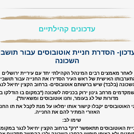
עדכונים קהילתיים
דכון- הסדרת חניית אוטובוסים עבור תושבי
השכונה
לאחר מאמצים רבים המינהל הקהילתי יחד עם עיריית ירושלים
תערבותו האישית של ראש העיר הסדירו את החנייה עבור תושבי
כונה (בלבד) שיש ברשותם אוטובוסים- ברחוב הקצין יחיאל לנג
שמקדמים מרחב גינון ירוק בכניסה לשכונה (*במקום בו הודלקו ב
מדורות של לג בעומר, וחנו אוטובוסים ומשאיות*).
י האוטובוסים יקבלו קישור אותו ימלאו על מנת לקבל את תו החני
האזורי המתיר להם את החנייה.
ימו לב:
יית האוטובוסים תתאפשר *רק* ברחוב הקצין יחיאל לנגר במקומו
מנים ולא באופן חופשי ברחבי השכונה ולכן בהמשך תתקיים אכ