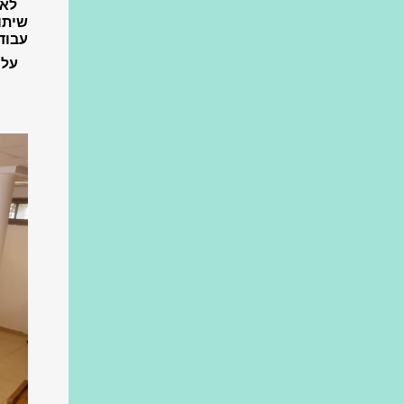
לאחר
שיתו
עבוד
על 