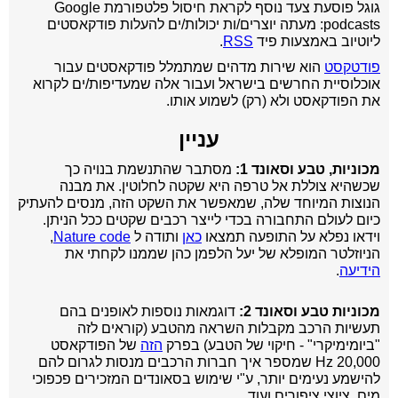
גוגל פוסעת צעד נוסף לקראת חיסול פלטפורמת Google
podcasts: מעתה יוצרים/ות יכולות/ים להעלות פודקאסטים
ליוטיוב באמצעות פיד
RSS
.
פודטקסט
הוא שירות מדהים שמתמלל פודקאסטים עבור
אוכלוסיית החרשים בישראל ועבור אלה שמעדיפות/ים לקרוא
את הפודקאסט ולא (רק) לשמוע אותו.
עניין
מכוניות, טבע וסאונד 1:
מסתבר שהתנשמת בנויה כך
שכשהיא צוללת אל טרפה היא שקטה לחלוטין. את מבנה
הנוצות המיוחד שלה, שמאפשר את השקט הזה, מנסים להעתיק
כיום לעולם התחבורה בכדי לייצר רכבים שקטים ככל הניתן.
וידאו נפלא על התופעה תמצאו
כאן
ותודה ל
Nature code
,
ה
ניוזלטר המופלא של יעל הלפמן כהן
שממנו לקחתי את
הידיעה
.
מכוניות טבע וסאונד 2:
דוגמאות נוספות לאופנים בהם
תעשיות הרכב מקבלות השראה מהטבע (קוראים לזה
"ביומימיקרי" - חיקוי של הטבע) בפרק
הזה
של הפודקאסט
20,000 Hz שמספר איך חברות הרכבים מנסות לגרום להם
להישמע נעימים יותר, ע"י שימוש בסאונדים המזכירים פכפוכי
מים, ציוצי ציפורים ועוד.