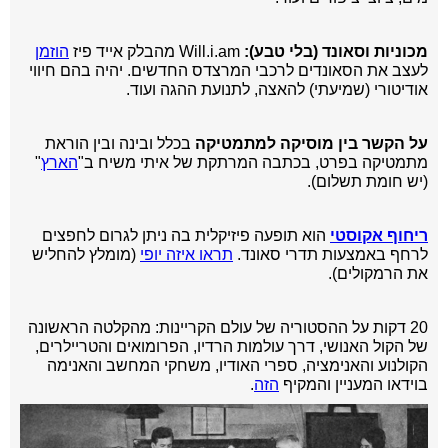
מכוניות וסאונד (בלי טבע):
Will.i.am מהבלק אייד פיז
הוזמן
לעצב את הסאונדים לרכבי המרצדס החדשים. יהיה בהם חיווי
אודיטורי (שמיעתי) להאצה, לתנועת ההגה ועוד.
על הקשר בין מוסיקה למתמטיקה
בכלל ובינה ובין הוראת
מתמטיקה בפרט, בכתבה המרתקת של איתי משיח ב"
הארץ
"
(יש חומת תשלום).
ריחוף אקוסטי
הוא תופעה פיזיקלית בה ניתן לגרום לחפצים
לרחף באמצעות תדרי סאונד.
תראו איזה יופי
(מומלץ להחליש
את הרמקולים).
20 דקות על ההסטוריה של עולם הקריינות: מהקלטה הראשונה
של הקול האנושי, דרך עולמות ה
רדיו, הפרומואים והטריילרים,
הקולנוע והאנימציה, ספרי האודיו, משחקי המחשב והאנימה
בוידאו המעניין והמקיף
הזה
.