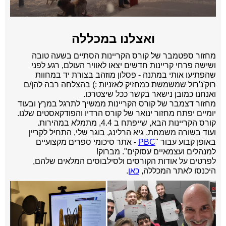
ואצלנו במכללה
מחזור ספטמבר של קורס הקריינות הסתיים בשעה טובה
ושישה פרחי קריינות חדשים יצאו לאוויר העולם, רגע לפני
שהפתיעו אותי במתנה - פסלון מוזהב בצורת יד במחוות
רוק'נ'רול שמשמשת כמחזיק לאזניות :) בהצלחה רבה להן/ם
ואנחנו כמובן נישאר בקשר ככל שיצטרכו.
מחזור דצמבר של קורס הקריינות ממשיך לתרגל במרֶץ ובעוד
יומיים יפתח מחזור ינואר של קורס הרדיו והפודקאסטים שלנו.
קורס הקריינות הבא, שייפתח ב 4.4, מתמלא במהירות.
ועוד בשורה משמחת, גיא הרלינג, בוגר שלי, התחיל לקריין
באופן קבוע עבור "
PBC
-
אתר סיכומי ספרים מקצועיים
למנהלים ועצמאיים עסוקים". מברוק!
ל
פרטים על אודות הקורסים ולסילבוסים המלאים שלהם,
היכנסו לאתר המכללה,
כאן
.