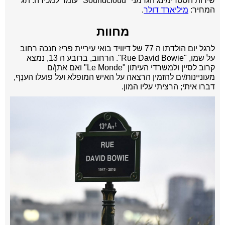
שירות הסטרימינג הגרמני "Soundcloud" עומד למכירה. תג
המחיר:
מיליארד דולר
.
מחוות
לרגל יום הולדתו ה 77 של דיוויד בואי עיריית פריז חנכה רחוב
על שמו, "Rue David Bowie". הרחוב, ברובע ה 13, נמצא
קרוב לסיין ולמשרדי העיתון "Le Monde" ואם אתן/ם
מעוניינות/ים להזמין הרצאה על האיש המופלא ועל פועלו הענֶף,
דברו איתי; הרציתי עליו המון.