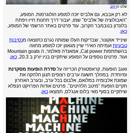
שלט ה
רחוב
לא רק אבבא, גם אלביס יזכה למופע הולוגרמות. המופע,
"האבולוציה של אלביס" שמו, יעבור דרך תחנות חייו ויפתח
בלונדון בנובמבר הקרוב. עוד פרטים באתר הרשמי של המופע,
כאן
.
שינייד אוקונור, שבדיקות העלו שמותה נגרם כתוצאה מ
נסיבות
טבעיות
ועמיתה האירי שיין מגאוון יזכו למופע מחווה
בהשתתפות Cat power, אמאנדה פאלמר, ה Mountain goats
ועוד. פרטים נוספים על המופע שיתקיים בניו יורק ב 20.3,
כאן
.
ואגב הופעות, קראפטוורק הכריזה על
סדרת הופעות מסקרנת
ומיוחדת. במהלך תשעה ערבים רצופים תנגן הלהקה את
שמונת אלבומיה במלואם, אלבום בכל ערב, ובערב האחרון
תקיים הופעת "מיטב הלהיטים". פרטים אודות הפרויקט הנפלא
שיתקיים בסוף מאי בלוס אנג'לס, תמצאו
כאן
.