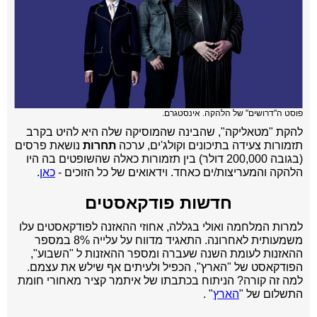
פוסט ה"דרושים" של הלהקה. אינסטגרם.
להקת "מטאליקה", שהבינה שהמוסיקה שלה היא להיט בקרב
תזמורות צעידה בתיכונים וקולג'ים, ערכה
תחרות
נושאת פרסים
(בגובה 200,000 דולר) בין תזמורות כאלה שהשופטים בה היו
הלהקה והמעריצות/ים כאחד. וידאואים של כל הזוכים -
כאן
.
חדשות פודקאסטים
למרות המלחמה ואולי בגללה, אחוזי ההאזנה לפודקאסטים עלו
משמעותית לאחרונה. התאגיד מדווח על עלייה 8% במספר
ההאזנות לעומת השנה שעברה ומספר ההאזנות ל "השבוע",
הפודקאסט של "הארץ", הכפיל ולעיתים אף שילש את עצמם.
למה זה קורה? הניתוח בכתבתו של איתמר קציר מאחורי חומת
התשלום של "
הארץ
" .