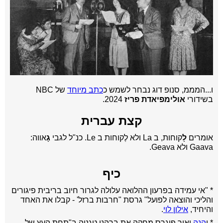
ו...המממ, סנופ דוג נבחר לשמש כ
כתב מיוחד
של NBC
בשידורי
אולימפיאדת פריז
2024.
קצת עברית
אומרים
לָ
קוחות, ב La ולא לֶקוחות ב Le. כנ"ל לגבי
גָ
אווה:
Gaava ולא Geava.
כיף
* "אי עמידה בפרעון ההלואה עלולה לגרור חיוב בריבית פיגורים
והליכי והוצאה לפועל" גרסת "חרבות ברזל' - קבלו את האחד
והיחיד,
אילון לוי
.
* ו
הנה
יאיר פיגרס מחקה את ברהנו טגניה ב"תחת העץ של