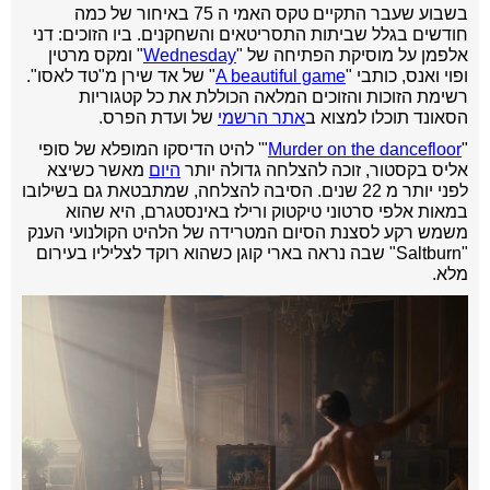
בשבוע שעבר התקיים טקס האמי ה 75 באיחור של כמה
חודשים בגלל שביתות התסריטאים והשחקנים. ביו הזוכים: דני
אלפמן על מוסיקת הפתיחה של "
Wednesday
" ומקס מרטין
ופוי ואנס, כותבי "
A beautiful game
" של אד שירן מ"טד לאסו".
רשימת הזוכות והזוכים המלאה הכוללת את כל קטגוריות
הסאונד תוכלו למצוא ב
אתר הרשמי
של ועדת הפרס.
"
Murder on the dancefloor
"' להיט הדיסקו המופלא של סופי
אליס בקסטור, זוכה להצלחה גדולה יותר
היום
מאשר כשיצא
לפני יותר מ 22 שנים. הסיבה להצלחה, שמתבטאת גם בשילובו
במאות אלפי סרטוני טיקטוק ורילז באינסטגרם, היא שהוא
משמש רקע לסצנת הסיום המטרידה של הלהיט הקולנועי הענק
"Saltburn" שבה נראה בארי קוגן כשהוא רוקד לצליליו בעירום
מלא.