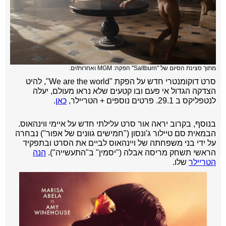
מתוך
סצינת הסיום של "Saltburn" הפקה: MGM ואחרות/ים.
סרט דוקומנטרי חדש על הפקת "We are the world", להיט
הצדקה הגדול אי פעם ובו קטעים שלא נראו מעולם, יעלה
לנטפליקס ב 29.1. פרטים נוספים + הטריילר,
כאן
.
בנוסף,
בקרוב יראה אור סרט עלילתי חדש על איימי ווינהאוס.
הבמאית סם טיילור ג'ונסון ("חמישים גוונים של אפור") נבחרה
על ידי בני משפחתה של ויינהאוס לביים את הסרט ובתפקיד
הראשי תשחק מריסה אבלה ("יסמין" ב"התעשייה").
הנה
הטריילר
שלו
.