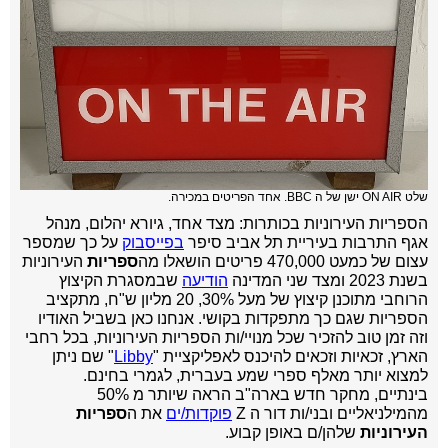
שלט ON AIR ישן של ה BBC. אחד הפריטים במכירה.
הספריות העירוניות בכותרות: מצד אחד, גיורא יהלום, מנהל
אגף התרבות בעיריית תל אביב סיפר
בפייסבוק
על כך שמספר
עצום של כמעט 470,000 פריטים הושאלו מה
ספריות
העירוניות
בשנת 2023 ומצד שני המדינה
הודיעה
שבמסגרת הקיצוץ
הרוחבי מתוכנן קיצוץ של מעל 30%, 20 מליון ש"ח, מתקציב
הספריות שגם כך מתפקדות בקושי. אנחנו כאן בשביל האודיו
וזה זמן טוב להזכיר שכל מנויי/ות הספריות העירוניות, בכל רחבי
הארץ, זכאיות וזכאים להיכנס לאפליקציית "
Libby
" שם ניתן
למצוא יותר מאלף ספרי שמע בעברית, לגמרי בחינם.
בינתיים, מחקר חדש בארה"ב הראה שיותר מ 50%
מהמילניאליים ובני/ות דור ה Z
פוקדות/ים
את ה
ספריות
העירוניות
שלהן/ם באופן קבוע.