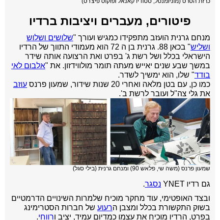
כרזת הסרט (מוניומנטל, סטודיו קאנאל ופוקוס פיצ'רס)
פיטורים, מעברים ויציבות ברדיו
מנחם גרנית הועזב מתפקידו כמגיש ועורך "
שלושים ושלוש
ושליש
" בכאן 88. גרנית בן ה 72 הוא מעמודי התווך של הרדיו
הישראלי בכלל ושל רשת ג' בפרט ואת הרצועה אותה שידר
במשך שבע שנים יאייש מעתה תומר מולווידזון. את "
אלבום לאי
בודד
" שלו, הוא ימשיך לשדר.
כמו כן, עם בטן מלאה ואחרי 20 שנות שידור, שמעון פרנס
עוזב
את גלי צה"ל ועובר לרשת ב'.
שמעון פרנס (משה שי, פלאש 90) ומנחם גרנית (בילי סגל)
גם רדיו YNET
נסגר
.
ובצד האופטימי, עוד מחקר מוכיח שלמרות השינויים הדרמטיים
בשוק התקשורת בכלל ומצבן ה
רעוע
של חברות הסטרימינג
בפרט, הרדיו מוכיח את עצמו כמדיום עמיד, יציב ו
רווחי
.