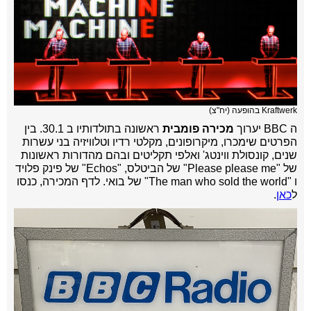
Kraftwerk בהופעה (יח"צ)
ה BBC יערוך
מכירה פומבית
ראשונה בתולדותיו ב 30.1. בין
הפרטים שימכרו, מיקרופונים, מקלטי רדיו וטלוויזיה בני עשרות
שנים, קונסולת ווינטג' ואלפי תקליטים ובהם מהדורות ראשונות
של "Please please me" של הביטלס, "Echos" של פינק פלויד
ו "The man who sold the world" של בואי. לדף המכירה, כנסו
ל
כאן
.