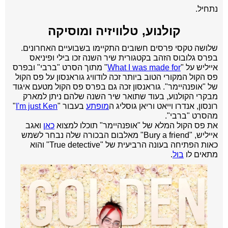
נתחיל.
קולנוע, טלוויזיה ומוסיקה
שלושה טקסי פרסים חשובים התקיימו בשבועיים האחרונים.
בפרס גלובוס הזהב בקטגורית שיר השנה זכו בילי ופיניאס
אייליש על "
What I was made for
" מתוך הסרט "ברבי" ובפרס
פס הקול המקורי הטוב ביותר זכה לודוויג גוראנסון על פס הקול
של "אופנהיימר". גוראנסון זכה גם בפרס פס הקול מטעם איגוד
מבקרי הקולנוע, בעוד שתואר שיר השנה שלהם ניתן למארק
רונסון, אנדרו וייאט וריאן גוסליג ה
מופתע
בעבור "
I'm just Ken
"
מהסרט "ברבי".
את פס הקול המלא של "אופנהיימר" תוכלו למצוא
כאן
ואגב
אייליש, "Bury a friend" מאלבום הבכורה שלה נבחר לשמש
כאות הפתיחה בעונה הרביעית של "True detective" והוא
מתאים לו
בול
.