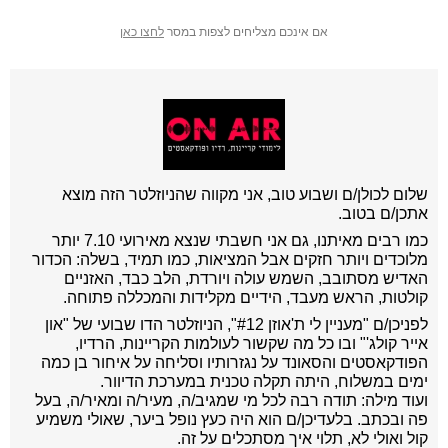
אם אינכם מצליחים לצפות במסר
לחצו כאן
שלום לכולן/ם ושבוע טוב, אני מקווה שהניוזלטר הזה מוצא
אתכן/ם בטוב.
כמו רבים מאיתנו, גם אני חשבתי שנצא מאירועי 7.10 יותר
מלוכדים ויותר חזקים אבל המציאות, כמו תמיד, בשלה:
הכדור
האדיש מסתובב, השמש עולה ויורדת, הלב כבד, האזניים
קולטות, הראש מעבד, הידיים מקלידות והמכללה פתוחה.
לפניכן/ם "מעניין לי ת'אוזן #12", הניוזלטר הדו שבועי של "און
אייר קולג'" ובו כל מה שקשור לעולמות הקריינות, הרדיו,
הפודקאסטים והסאונד על נגזרותיו וסליחה על איחור בן כמה
ימים במשלוח, היתה תקלה טכנית במערכת הדיוור.
ועוד מילה: תודה רבה לכל מי שמגיב/ה, מעיר/ה ומאיר/ה, בעל
פה ובכתב. בלעדיכן/ם הוא היה כעץ נופל ביער, שאולי משמיע
קול ואולי לא, תלוי איך מסתכלים על זה.