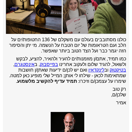
כולנו מסתובבים בעולם עם משקלם של 136 החטופות/ים על
הלב ו
עם הטראומות של יום הטבח על הנשמה
. מי יתן והסיפור
הזה יגמר כבר ועל הצד הטוב ביותר שאפשר.
כמו תמיד, אתם/ן מוזמנות/ים להעיר ולהאיר, להציע, לבקש
ולשאול, להגיד שלום ולעקוב אחרינו
בפייסבוק
, ב
אינסטגרם
,
בטיקטוק
וב
לינקדאין
ואם יש לכן/ם ידיעות שאתן/ן חושבות
שמתאימות לכאן - שילחו לי אותן; המייל שלי מופיע כאן למטה.
שימרו על עצמכן/ם וזיכרו:
תמיד עדיף להקשיב מלשמוע
.
רק טוב
שלכן/ם,
אמיר