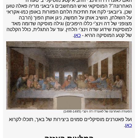
האם לאונרדו דה ווינצ'י החביא קטע מוסיקלי ב"סעודה
האחרונה"? המוסיקאי ואיש המחשבים ג'יבאני מריה פאלה טוען
שכן. ג'יובאני לקח את חתיכות הלחם הפזורות באופן כמו-אקראי
על השולחן, הושיב אותן על חמשָה, ניגן אותן הפוך (הרבה
מצופני של דה וינצ'י כללו היפוכים) וגילה מוסיקה שדומה מאד
למוסיקות שידוע שדה וינצ'י הלחין. עוד על התגלית, כולל הקלטה
של קטע המוסיקה ההיא -
כאן
.
הסעודה האחרונה של לאונרדו דה וינצ'י (1498-1495)
ועל פאטרנים מוסיקליים סמוים ביצירות של באך, תוכלו לקרוא
כאן
.