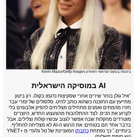
ביונסה בטקס הגראמי האחרון Kevin Mazur/Getty Images
AI במוסיקה הישראלית
"איל גולן בוחר שירים אחרי שסקיצות נדגמו בקולו. רון ביטון
מתייעץ עם התוכנה כשהוא כותב להיט. סלסולים של זמרי עבר
חזרו מהמתים ואמנים מתחילים מצליחים להפיק אלבומים בלי
לקרוע את הכיס. לצד ההתלהבות מהצעצוע החדש, היוצרים
מוטרדים מהקלות שבה אפשר לגנוב עכשיו קולות וצלילים. אבל
בדבר אחד הם בטוחים: את הרגש ה-AI לא מצליחה להחליף.
בינתיים." כך נפתחת
כתבתו
המעניינת של טל גלעדי מ +YNET
(יש חומת תשלום).