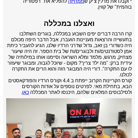
* וקבלו את מדלין צ'יק ש
ממחיזה
להפליא את "רפסודיה
בוהמית" של קווין.
ואצלנו במכללה
קרו הרבה דברים יפים השבוע במכללה, בוגרים השתלבו
בתעשייה והרצאות מעניינות הועברו, אבל הדבר היפה מכולם
היה כשדורי בן זאב, גדול שדרני הרדיו שלנו, הגיע להעביר כיתת
אמן לסטודנטים/ות ולבוגרים/ות של בית הספר. זה היה שיעור
מצחיק, מרגש, מלמד ומלא השראה וסיימנו אותו במילותיה של
עידית ברק: "מה ילד צריך? מקום - שיוכל לגבוה, ומבוגר שיעזור
לו עם התקרה". דורי היה המבוגר הזה והוא הרים את התקרה
לכולנו.
קורס הקריינות הקרוב ייפתח ב 4.4 וקורס הרדיו והפודקאסטים
הבא, בתחילת מאי. לפרטים נוספים על אודות הקורסים
ולסילבוסים
המלאים שלהם, היכנסו לאתר המכללה
כאן
.