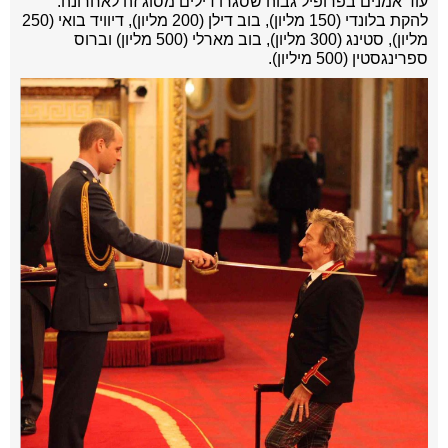
עוד אמנים בפרופיל גבוה שסגרו דילים מסוג זה לאחרונה:
להקת בלונדי (150 מליון), בוב דילן (200 מליון), דיוויד בואי (250
מליון), סטינג (300 מליון), בוב מארלי (500 מליון) וברוס
ספרינגסטין (500 מיליון).