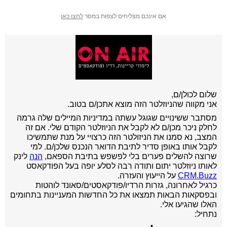
אם אינכם מצליחים לצפות במסר
לחצו כאן
שלום לכולן/ם,
אני מקווה שהניוזלטר הזה מוצא אתכן/ם בטוב.
מסתבר ששינויים שגוגל עשתה במדיניות המיילים שלה גרמה
לחלק ניכר מכן/ם לא לקבל את הניוזלטר הקודם שלי. אם זה
המצב, נא סמנו את הניזולטר הזה כרצויי על מנת שתמשיכו
לקבל אותו באופן סדיר לתיבת הדואר הנכנס שלכן/ם. למי
שרוצה להשלים פערים בלי לפשפש בתיבת הספאם,
הנה
לינק
לאותו ניוזלטר יתום
ותודה רבה לסלע יופה בעל הפודקאסט
CRM.Buzz
על הייעוץ והעזרה.
כרגיל לאחרונה, גזרות הרדיו/פודקאסטים/סאונד לוהטות
ובפסקאות הבאות תמצאו את כל החדשות המעניינות בתחומים
האלו שהגיעו אלי.
נתחיל: