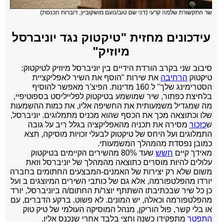
שר התקשורת שלמה קרעי (
דני שם טוב/נועם מושקוביץ, דוברות הכנסת
)
עידכונים מחזית "טיקטוק נגד יוניברסל
מיוזיק"
סיבוב שני בקרב הורדת הידיים בין יוניברסל מיוזיק לטיקטוק:
טיקטוק
הרחיבה
את שירות "הוסף את השיר לאפליקציית
הסטרימינג שלך" ל 160 מדינות. הפיצ'ר מאפשר להוסיף
בלחיצת כפתור, שיר שמושמע בטיקטוק לפלייליסט בספוטיפיי,
מה שמגדיל משמעותית את החשיפה אליו, את כמות ההשמעות
שלו וכתוצאה מכך את הכסף שהוא מכניס מתמלוגים. יוניברסל,
ש
כזכור
מסירה את תכניה מהאפליקציה בגלל ריב על גובה
התמלוגים ועל היחס של טיקטוק לבעלי זכויות מוסיקה, תצא
כמובן נפסדת מהמהלך המשמעותי.
מאידך קיים
חשש
שעד 80% מהשירים הקיימים בטיקטוק
עלולים להיות מוסרים כתוצאה מהמהלך של יוניברסל וזאת
משום שלא רק יצירות של האמנים-המבצעים החתומים בחברה
יורדו מהפלטפורמה, אלא גם של כותבי השירים המיוצגים ב ועל
כן כל שיר שבכתיבתו השתתף יוצר/ת החתום/ה ביוניברסל, יורד
מהפלטפורמה וכאלה, יש המונים. לא פשוט.
ברקע הדברים, עם
או בלי קשר, פול הוריקן, מנהל המוסיקה העולמי של טיק טוק
התפטר
מתפקידו כשנה וחצי בלבד אחרי שנכנס אליו.