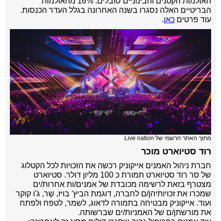
האולמות הקטנים והבינוניים סובלים: 16% מהאולמות
הבריטיים האלה נסגרו בשנה האחרונה בגלל העדר הכנסות.
עוד פרטים
כאן
.
מתוך האתר הרשמי של Live nation
רוד סטיוארט מוכר
חברת ניהול האמנים אייקוניק רכשה את הזכויות לכל הקטלוג
של סר רוד סטיוארט תמורת כ 100 מליון דולר. סטיוארט
מצטרף בזאת לרשימה מכובדת של אמנים/ות אחרות/ים
שמכרו את זכויותיהן/ם לחברה, דוגמת הביץ' בויז, שֶר, ג'ו קוקר
ועוד. אייקוניק מבטיחה בתמורה לדאוג, לשמר, לטפח ולפתח
את מורשתן/ם של האמניות/ים שברשותה.