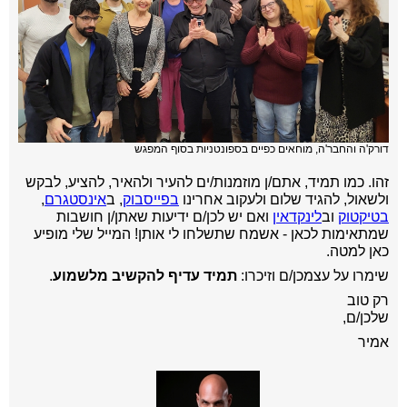
דורק'ה והחבר'ה, מוחאים כפיים בספונטניות בסוף המפגש
זהו. כמו תמיד, אתם/ן מוזמנות/ים להעיר ולהאיר, להציע, לבקש
ולשאול, להגיד שלום ולעקוב אחרינו
בפייסבוק
, ב
אינסטגרם
,
בטיקטוק
וב
לינקדאין
ואם יש לכן/ם ידיעות שאתן/ן חושבות
שמתאימות לכאן - אשמח שתשלחו לי אותן! המייל שלי מופיע
כאן למטה.
שימרו על עצמכן/ם וזיכרו:
תמיד עדיף להקשיב מלשמוע
.
רק טוב
שלכן/ם,
אמיר