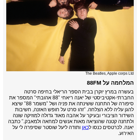
The Beatles, Apple corps Ltd
המלחמה על 88FM
בעשרה במרץ יוקרן בבית הספר הריאלי בחיפה סרטה
החברתי-אקטיביסטי של יאנה ריאחי "88 אהובתי" המספר את
סיפורה של התחנה ששינתה את פניה ושל "משמר 88" שיצא
להגן עליה ללא הצלחה. "
זהו סרט על חופש האזנה, חשיבות
השידור הציבורי ובעיקר על אהבה מאוד גדולה למוזיקה שונה
ולתחנה קטנה שהוציאה מאות אנשים למחאה ולמאבק." כתבה
יאנה. ל
כרטסים כנסו ל
כאן
ותודה ליעל שוסטר שסיפרה לי על
האירוע.