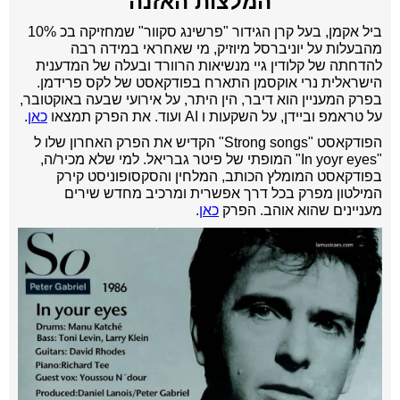
המלצות האזנה
ביל אקמן, בעל קרן הגידור "פרשינג סקוור" שמחזיקה בכ 10%
מהבעלות על יוניברסל מיוזיק, מי שאחראי במידה רבה
להדחתה של קלודין גיי מנשיאות הרוורד ובעלה של המדענית
הישראלית נרי אוקסמן התארח בפודקאסט של לקס פרידמן.
בפרק המעניין הוא דיבר, הין היתר,
על אירועי שבעה באוקטובר,
על טראמפ וביידן, על השקעות ו AI ועוד. את הפרק תמצאו
כאן
.
הפודקאסט "Strong songs" הקדיש את הפרק האחרון שלו ל
"In yoyr eyes" המופתי של פיטר גבריאל. למי שלא מכיר/ה,
בפודקאסט המומלץ הכותב, המלחין והסקסופוניסט קירק
המילטון מפרק בכל דרך אפשרית ומרכיב מחדש שירים
מעניינים שהוא אוהב. הפרק
כאן
.