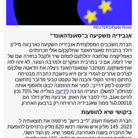
REUTERS/Dado Ruvic
אנבידיה משקיעה ב"סאונדהאונד"
חברת השבבים המפלצתית אנבידיה השקיעה כארבעה מיליון
דולר בחברת סאונדהאונד שחלקכן/ם אולי זוכרות/ים
כאפליקציה שלתוכה יכולת/ןם לזמזם שיר ולקבל בחזרה שם של
שיר דומה, אם כי במרבית המקרים ולמרבה הצער, לא זהה לזה
שחיפשתן/ם. מסתבר שסאונדהאונד ניצלה את הדאטה שלכן/ם
לצרכים אחרים לגמרי וכיום היא נחשבת כחברה מבטיחה
בתחום הזיהוי הקולי והבנה של טקסט טבעי מדובר (תחשבו
"להיכנס ל'מק דרייב', לומר את ההזמנה לבוט ולאסוף אותה
מהחלון" למשל). המנייה הגיבה
לידיעה
בעלייה של 70% נכון
להיום ואגב, כדי לסבר את האוזן, ארבעה מליון דולר הם
%0.00018 ממה שאנבידיה הרוויחה רק ברבעון האחרון.
ביקושי שיא להופעות
חברת הופעות הענק "לייב ניישן" פרסמה את תוצאותיה ל
2023. 145 מליון איש ואישה רכשו 620 מליון כרטיסים להופעות
של החברה בשנה האחרונה, מספר שיא. מן הצד השני,