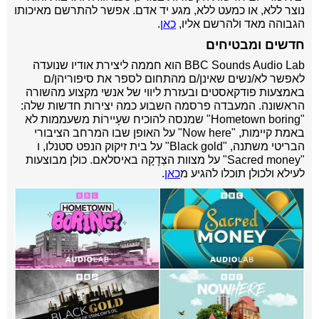
נוצר ללא, או כמעט ללא, מגע יד אדם. אפשר להתרשם מאיכותו
הגבוהה מאד ולהרשם אליו,
כאן
.
חדשים ומבטיחים
BBC Sounds Audio Lab הוא חממה ליצירת אודיו שנועדה
לאפשר לא/נשים שאינן/ם מהתחום לספר את סיפוריהן/ם
באמצעות פודקאסטים ובעזרת ליווי של אנשי מקצוע מהשורה
הראשונה. המעבדה פרסמה השבוע כמה יצירות חדשות שלה:
"Hometown boring" שמנסה להוכיח שעָיירוֹת משעממות לא
באמת קיימות, "Now here" על האופן שבו המרחב הציבורי
הבריטי משתנה, "Black gold" על בית זיקוק הנפט סטנלו, ו
"Sacred money" על מצוות הצְדָקָה באיסלאם. כולן מבוצעות
לעילא ולכולן תוכלו להגיע מ
כאן
.