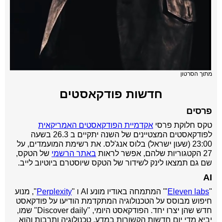
מתוך הסרטון
חדשות פודקאסטים
פרסים
טקס חלוקת פרסי
אקדמיית הפודקאסטים האמריקאית
לפודקאסטים המצטיינים של השנה יתקיים ב 26.3 בשעה
23:00 (שעון ישראל) בלוס אנג'לס. את רשימת המועמדים, על
27 הקטגוריות שלהם, אפשר לראות
באתר הרשמי
של הטקס,
שם גם תמצאו לינק לשידור של הטקס שיוסטרם ביוטיוב לייב.
AI
"
Eleven labs
"' המתמחה באודיו מונע AI ו "
Perplexity
", מנוע
חיפוש מבוסס על הטכנולוגיה המתקדמת הודיעו על פודקאסט
חדש שהן יצרו יחד. הפודקאסט היומי, "Discover daily" שמו,
יביא מדי יום חדשות הקשורות במדע, טכנולוגיה ותרבות והוא