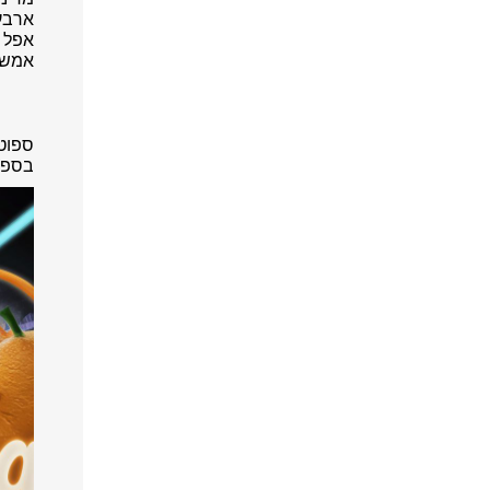
ארבע
אפל מ
אמשיך
ספוטי
בספוט