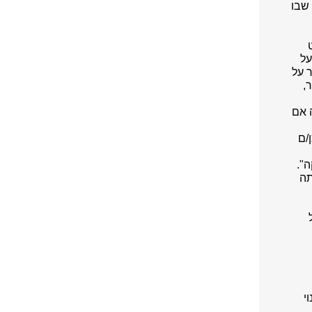
שבו
על
 על
,
וסיקה אם
/ם
".
תה
י