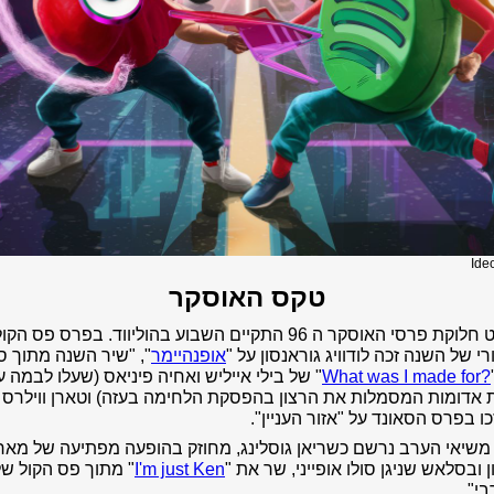
Ide
טקס האוסקר
קת פרסי האוסקר ה 96 התקיים השבוע בהוליווד.
בפרס פס הקול
י של השנה זכה לודוויג גוראנסון על "
אופנהיימר
", "שיר השנה מתוך ס
?What was I made for
" של בילי אייליש ואחיה פיניאס (שעלו לבמה 
 אדומות המסמלות את הרצון בהפסקת הלחימה בעזה) וטארן ווילרס וג
כו בפרס הסאונד על "אזור העניין".
משיאי הערב נרשם כשריאן גוסלינג, מחוזק בהופעה מפתיעה של מאר
ן ובסלאש שניגן סולו אופייני, שר את "
I'm just Ken
" מתוך פס הקול של
י".