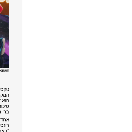
ogram
טקסט חלו
המקור
הוא "
סיכות
ברן ז
אחד 
רונסו
"בארב