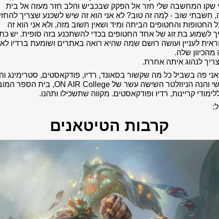
 שקו המחשבה שלי חזר אל הפקק שבכביש והלב חזר מעזה אל בית
 חשבתי שוב - לֶמה זה טוב? לא אני הוא זה שיש לשכנע שצריך להחזי
 החטופות והחטופים הביתה ומיד ושאין חשוב מזה, ולא אני הוא זה
 לשמוע בת זוג של אחד החטופים בכדי להשתכנע בזה סופית. יש כת
ית לעניין ועושה רושם שמה שהיא רואה באתרים ושומעת ברדיו לא מ
מהכיוון שלה.
צריך לנהוג איתה אחרת.
ני פה בשביל כל מה שקשור בסאונד, רדיו, פודקאסטים, סטרימינג וה
האנושי והנה הניוזלטר השישה עשר של ON AIR College, בית הספ
לימודי קריינות, רדיו ופודקאסטים. מקווה שתשכילו ותהנו.
:
קרבות הטיטאנים