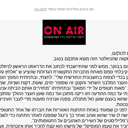
אם אינכם מצליחים לצפות במסר
לחצו כאן
לכולן/ם,
קווה שהניוזלטר הזה מוצא אתכן/ם בטוב.
ם בבוקר, ממש לפני שהתיישבתי לכתוב את הדראפט הראשון לניוזלט
 קיבלתי סמס מאחת מחברות התקשורת הגדולות שהציע ש "אלחץ על
 בכדי לצפות בחשבונית החודשית שלי". לחצתי, ובתחתית המסך הופ
העצר המלבני השחור והקטן; זה שסופר ימים, שעות, דקות ושניות, שמע
"מאות חטופים על ידי חמאס" ובתחתיתו "מחזירים אותם הביתה עכשי
 עד כמה ההודעה הזו ריקה מתוכן ועד כמה שעון העצר ההולך ומתקד
שהוא בעצם שעון חול מתכלה, מָפנה אנרגיה מועטה מדי לעבר העיניים
כונות.
לפני כן שמעתי באחת התחנות האזוריות את חברתו של אחד החטופי
ה לו שיר שהוא אוהב ואחר כך ג'ינגל שמפנה לאתר התחנה כדי לשמ
פלייליסטים של השירים האהובים על החטופות/ים".
הכיר את טעמו המוסיקלי של מישהו הוא קצת להכיר אותו אינטימית, אב