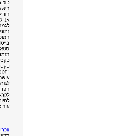
טוק ב
היא 
הודיע
אני ל
לגמרי
נתוני
המוסי
בייט
תזמזמ
טקסטו
טקסט
"הטמע
עושה
לגורם
הפדרל
לקראת
להיות
עוד 
זוכרו
מדיני