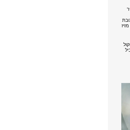
ר
ובת
זיז
קול
ר המוביל