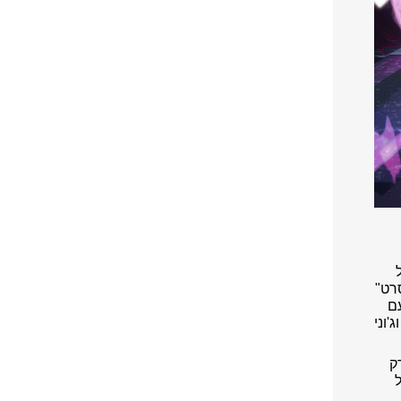
רט"
עם
'וני
ק