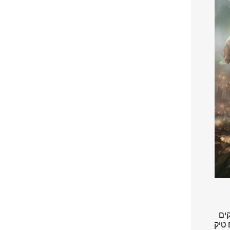
קים
טיק