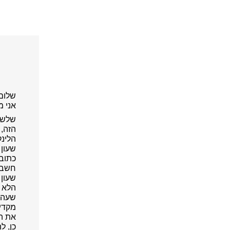
שלום 
אני מ
שלשו
הזה,
הלינק
שעון 
כתוב 
חשבתי
שעון 
הלא נ
שעה 
מקדיש
את ה"
כן, ל