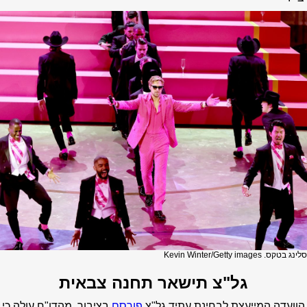
קס. Kevin Winter/Getty images
גל"צ תישאר תחנה צבאית
הוועדה המייעצת לבחינת עתיד גל"צ
פורסם
בציבור. מהדו"ח עולה כי