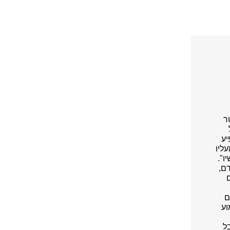
ר
יע
ליו
ו".
ם,
ם
וע
ל