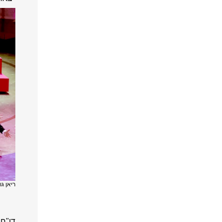
ריאן גוסלינג בט
דו"ח 