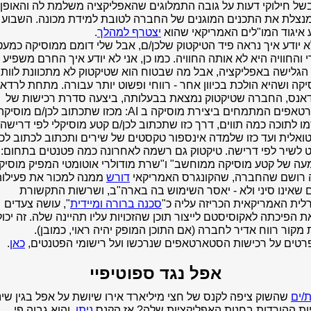
של חילוקי דעות על גובה התמלוגים שהאפליקציה משלמת לה והאופן 
מנצלת את התכנים המוגנים של החברה לטובת למידת מכונה. השבוע
 איגוד המו"לים האמריקאי שהוא
יצטרף למהלך
.
א יודע איך נראה פיד הטיקטוק שלכן/ם, אבל שלי דומם ממוסיקה כמעט
 והחוויה היא לא אותה החוויה. כמו כן, אני לא יודע איך החרם משפיע 
 הגלישה באפליקציה, אבל מה שבטוח הוא שטיקטוק לא מתכוונת לוותר
קה ושהיא הולכת בכיוון אחר - רווחי ופשוט יותר עבורה. מתחת לרדאר
דאנס, החברה שטיקטוק נמצאת בבעלותה, ביצעה סדרת רכישות של
סטארטאפים המתמחים ביצירת מוסיקה ב AI: מכזו שתכתוב לכן/ם מ
ו לתוכה כמה תווים, דרך כזו שתכתוב לכן/ם קטע מוסיקלי לפי דרישה
אלית ועד כזו שלמדה אינספור טקסטים של שירים ותכתוב לכתוב לכן
 לשיר לפי דרישה. טיקטוק גם רשמה לאחרונה כמה פטנטים בתחום:
ה של קטע מוסיקה ממוחשב" ו"שרת מודולרי אוטומטי המפיק מוסיקה
 רושם שהחברה, שהקונגרס האמריקאי
דורש
ממנה למכור את פעילו
 שאינו סיני ולא - יאסר השימוש בה בארה"ב, ושרשות התקשורת
ית האמריקאית הכריזה עליה כ"
סכנה ברורה ומיידית
",
עושה צעדים
 הפיכתה לאקוסיסטם לייצור תוכן שהזכויות עליו תהיינה שלה. זה יכול
 מקור רווח אדיר לחברה (אם התוכן המופק יהיה ראוי, כמובן).
פרטים על רכישות הסטארטאפים שנרכשו ועל רישומי הפטנטים,
כאן
.
אפל נגד ספוטיפיי
ת/ים
שהשוק ציפה לקנס של חצי מיליארד אירו שיושת על אפל בגין שינו
ות ההורדות בחנות האפליקציות שלה? אז הקנס
ניתן
, והוא גבוה פי