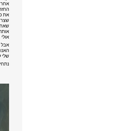
אחרי
החזה,
את כל
שצריך
שאחרא
אותה 
אולי 
אבל א
שלי ל
נתחיל