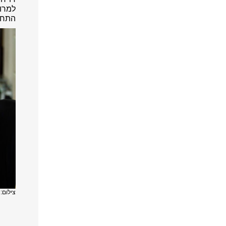
למרות
התחנ
צילום: 