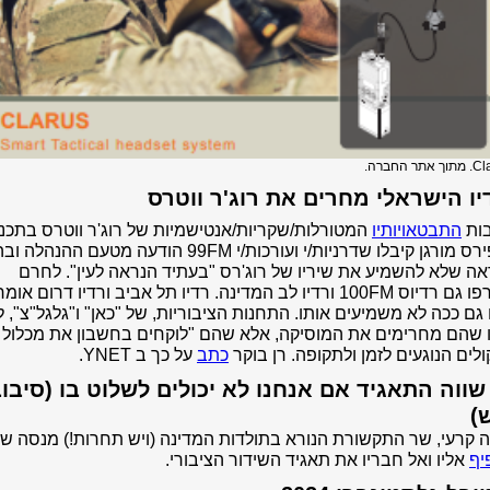
ו הישראלי מחרים את רוג'ר ווטרס
ות
התבטאויותיו
המטורלות/שקריות/אנטישמיות של רוג'ר ווטרס בתכני
של פירס מורגן קיבלו שדרניות/י ועורכות/י 99FM הודעה מטעם ההנהלה ו
ה שלא להשמיע את שיריו של רוג'רס "בעתיד הנראה לעין". לחרם
הצטרפו גם רדיוס 100FM ורדיו לב המדינה. רדיו תל אביב ורדיו דרום אומ
ם ככה לא משמיעים אותו. התחנות הציבוריות, של "כאן" ו"גלגל"צ", ל
 שהם מחרימים את המוסיקה, אלא שהם "לוקחים בחשבון את מכלול
לים הנוגעים לזמן ולתקופה. רן בוקר
כתב
על כך ב YNET.
ווה התאגיד אם אנחנו לא יכולים לשלוט בו (סיבו
)
קרעי, שר התקשורת הנורא בתולדות המדינה (ויש תחרות!) מנסה שו
יף
אליו ואל חבריו את תאגיד השידור הציבורי.