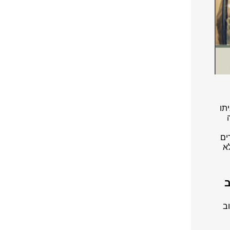
תו
בה
רים
א
ב
ב