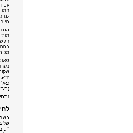
עם דמ
המון 
לנו ב
חיובי.
התנה
מוסי
הפשי
בחנות
מכיר
סאונד
נגזר
שקורא
ידיעו
כאלה 
(בע"ה
נתחיל
לחיי
בשבו
של גל
"...
בן