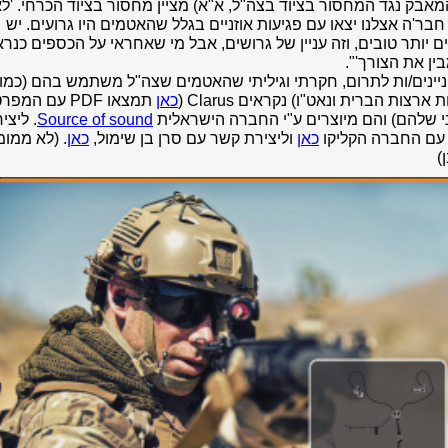
אבק נגד המחסור בציוד בצה"ל, א"א) מציין מחסור בציוד הכרחי. 'ל
חבר'ה
אצלנו יצאו עם פגיעות אוזניים בגלל שהאטמים היו גרועים. יש
ם יותר
טובים, וזה עניין של גרושים, אבל מי שאחראי על הכספים כנר
בין את
הצורך'".
יינים/ות לתרום, חקרתי וגיליתי שהאטמים שצה"ל משתמש בהם (כמו
ארצות הברית ונאט"ו) נקראים Clarus (
כאן
תמצאו PDF עם המפר
י
שלהם) והם מיוצרים ע"י החברה הישראלית
Source of sound
. ליצי
עם החברה הקליקו
כאן
וליצירת קשר עם סרן בן שימול,
כאן
.
(לא ממומ
)