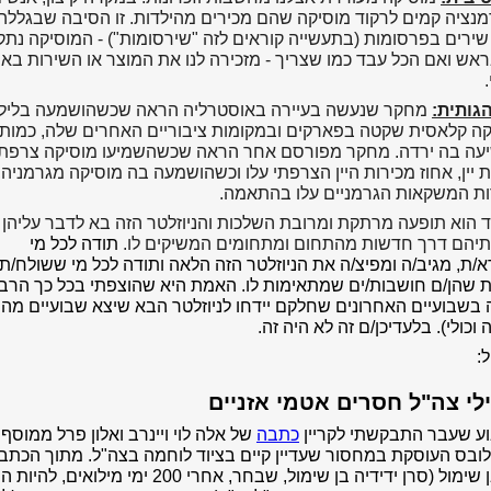
נציה קמים לרקוד מוסיקה שהם מכירים מהילדות. זו הסיבה שבגללה
שירים בפרסומות (בתעשייה קוראים לזה "שירסומות") - המוסיקה נת
ראש ואם הכל עבד כמו שצריך - מזכירה לנו את המוצר או השירות באו
גותית:
מחקר שנעשה בעיירה באוסטרליה הראה שכשהושמעה בליל
קה קלאסית שקטה בפארקים ובמקומות ציבוריים האחרים שלה, כמות
עה בה ירדה. מחקר מפורסם אחר הראה שכשהשמיעו מוסיקה צרפת
 יין, אחוז מכירות היין הצרפתי עלו וכשהושמעה בה מוסיקה מגרמניה,
ות המשקאות הגרמניים עלו בהתאמה.
 הוא תופעה מרתקת ומרובת השלכות והניוזלטר הזה בא לדבר עליהן 
ותיהם דרך חדשות מהתחום ומתחומים המשיקים לו.
תודה לכל מי
/ת, מגיב/ה ומפיצ/ה את הניוזלטר הזה הלאה ותודה לכל מי ששולח/ת
ת שהן/ם חושבות/ים שמתאימות לו. האמת היא שהוצפתי בכל כך הרב
בשבועיים האחרונים שחלקם יידחו לניוזלטר הבא שיצא שבועיים מהי
 וכולי).
בלעדיכן/ם זה לא היה זה.
:
לי צה"ל חסרים אטמי אזניים
ע שעבר התבקשתי לקריין
כתבה
ובס העוסקת במחסור שעדיין קיים בציוד לוחמה בצה"ל. מתוך הכתב
 שימול (סרן
ידידיה בן שימול
,
שבחר, אחרי 200 ימי מילואים, להיות