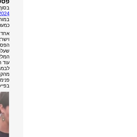
פסטי
בסוף
2024
במות.
כמעט
אחד 
וישר
הפסטי
שעלה 
המלא
עוד 
לבמה
מהקה
פנימ
בפיי