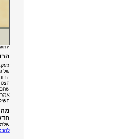
ה Clarus. מתוך אתר החברה.
הרדי
בעקב
ההורא
שהם ג
אמרו
השיקו
מה ש
חדש
שלמה 
להכפ