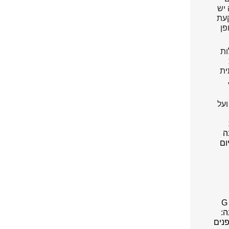
 יש
קעת
פן
ות
ית
ועל
ה
ום
של אלה לוי ויינרב ואלון פרל ממוסף G
ה:
 הפנים