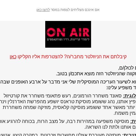
אם אינכם מצליחים לצפות במסר
לחצו כאן
קיבלתם את הניוזלטר מחבר/ה? להצטרפות אליו הקליקו
כאן
לכולן/ם,
קווה שהניוזלטר הזה מוצא אתכם/ן בטוב.
א לשיעור העריכה המוסיקלית שלי אני מדבר על ארבע האופנים שבה
 משפיע עלינו:
לוגית:
סאונד משחרר הורמונים, רעש פתאומי משחרר את קורטיזול
ץ אותנו, נהג ששומע מוסיקת טראנס יושפע מהפרשת האדרנלין וינה
יותר מאשר אחד ששומע מוסיקה קלאסית, מוזיקה שמחה משחררת
מין משמח.
ת:
מוסיקה משפיעה במהירות רבה, על מצב הרוח, בכוחה להרגיע אותנ
 אותנו ולתת לנו השראה.
יבית:
מוסיקה מעוררת אצלנו מחשבות וזכרונות. במקרה קיצון, אנשי