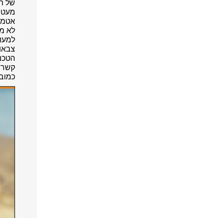
של המ
מעט 
אטמי
לא מ
למעונ
צבאות 
הטכנ
קשר 
כמובן