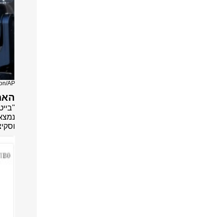
ion/AP
האם
נמצאי
וסקיצות 