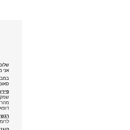
שלום 
אני מ
במבו
סאונד
פיזיו
שמקפי
מהר 
דופא
רגשי
לרומם
קוגנט