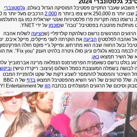
בל גלסטונברי 2024
 השבוע שעבר התקיים פסטיבל המוסיקה הגדול בעולם,
גלסטונברי
שבו יותר מ 250,000 איש צפו ביותר מ
2,000
הרכבים
 נרשמו כמה תקריות פרו פלסטיניות ואנטי ישראלית כמו גם התעלמו
 מוחלטת מהטבח בפסטיבל "נובה" ש
סוכמו
על ידי YNET.
הרגעים המרגשים נרשם כשלהקת קולדפליי (ש
הציעה
לשלוח אהבה
אל ואהבה לפלסטין)
הביעה
את הוקרתה לשני מייקלים, מייקל
איבס, יו
בל ובעל החווה שבה הוא מתרחש, ומייקל ג'יי פוקס חולה הפרקינסון
לבמה בכסא גלגלים וניגן
סולו גיטרה בלהיט הענק "ix you
 של השיר תמצאו
כאן
.
רגע בולט נרשם כשאמנית הפרפורמנס הנפלאה מרינה אברמוביץ' על
 לבושה בשמלה המעוצבת כסמל השלום (עיצוב: ריקרדו טישי)
וביקש
ל השיכור והמסטול להתמסר לשבע דקות של שקט ולהפניית המבט
ה. שלל סרטונים של רגעי השיא מהפסטיבל תמצאו
בדף
של ה BBC
סבוק וסיכום של הרגעים המוצלחים בכתבה
הזו
של Y! Entertainment.