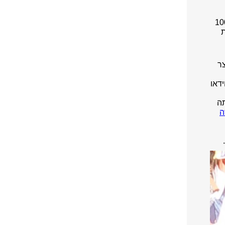
 מעל יותר מ 100
ת
צר
F". את הווידאו
תה
ה