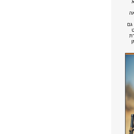
א
אה
 גם
ט
רת
ן