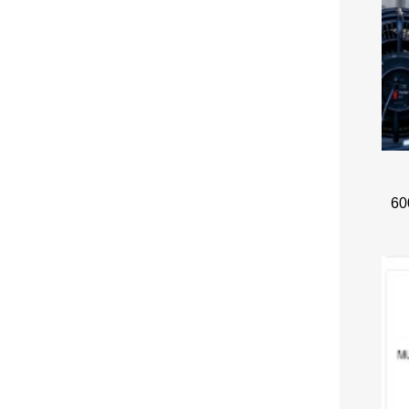
 האם של טיקטוק, רשמה 900 פטנטים בארה"ב ועוד 600