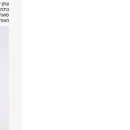
ונתן 
כתחנה
סוערי
העזה 