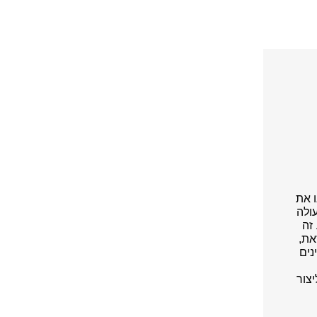
ו את
ולה
זה
את,
נים
צור