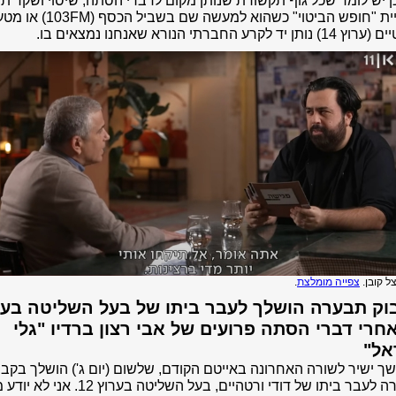
ן יש לומר שכל גוף תקשורת שנותן מקום לדברי הסתה, שיסוי ושקר ת
מטריית "חופש הביטוי" כשהוא למעשה שם בשביל
ותן יד לקרע החברתי הנורא שאנחנו נמצאים בו.
ל קובן.
צפייה מומלצת
.
וק תבערה הושלך לעבר ביתו של בעל השליטה בער
1 אחרי דברי הסתה פרועים של אבי רצון ברדיו "גלי
אל"
 ישיר לשורה האחרונה באייטם הקודם, שלשום (יום ג') הושלך בקבו
תבערה לעבר ביתו של דודי ורטהיים, בעל השליטה בערוץ 12. אני