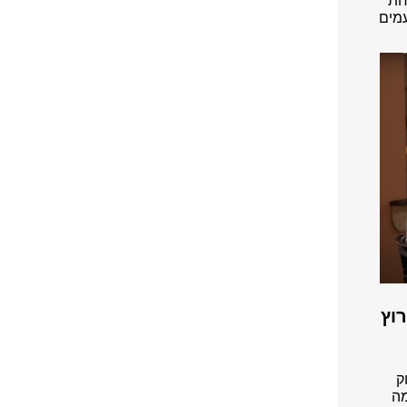
חת
 הכסף (103FM) או מטעמים
וץ
ק
 לא יודע מה