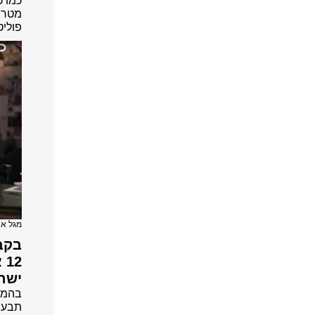
כמו כ
פוליטיים (ערוץ 14) נ
מגל אצ
בקב
2
ישר
בהמשך