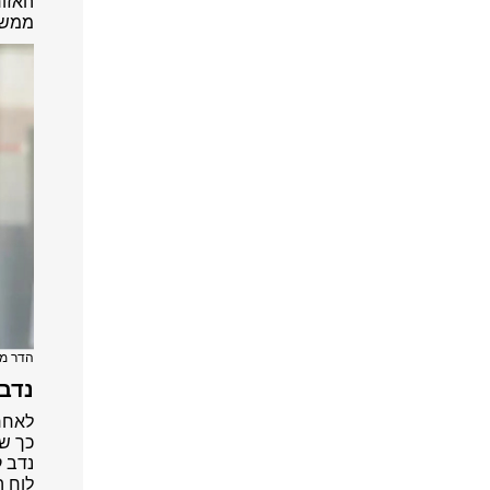
ממשיכ
הדר מ
נדב 
לאחר 
כך שה
נדב ק
לוח ה