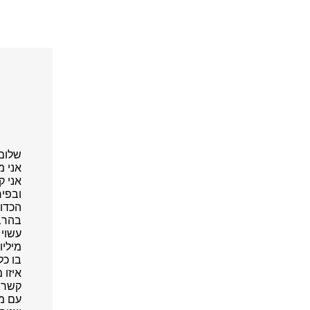
שלום 
אני מ
אני ק
ובפיר
הכדור
בהרבה
עשוי 
מיליו
בו כל
איזו 
קשרים