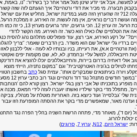
 למעשה, אבל אני יודע שינון מגל אמר אחר כך בשידור: "נו, באמת, אז
בקבוק תבערה. מי מכיר את דודי ורטהיים? איך הגעתם לזה שזה קשור
לתרעלה 12? זה שהערוץ הזה פוגע במדינת ישראל, מחליש את עם ישראל 
 ועושה דברים נוראיים, אין מה לעשות. זה האירוע. זו ממלכת הרעל.
ממלכת הרעל. זה ערוץ 12. הכי גרועים, יותר גרועים מערוץ 13, כי
 את הטלפיים שלו כאילו הוא כשר. זה האירוע. מה הקשר לדודי
ים?" על רקע האירוע, אבי רצון, עוד פופוליסט מתלהם נהג להסית כנג
ים ברדיו גלי ישראל שם הוא משדר. בין הדברים שאמר: "צריך להגלו
(את וורטהיים א.א), את רעייתו, בניו ובנותיו לא לעזה - אולי ללבנון לאזו
ת חיזבאללה, למשל עליי ובחמדון. לא, לא, שם מקומות יפים ואקזוטיי
וב אולי דאחיה בדרום ביירות, והחיזבאללונים יוכלו להוציא את דודינקה
תו לטיולים בג'וניה האטרקטיבית" וגם "במקום נתניהו, הייתי מוצא
לע ויורה בעיתונאים שמבקרים אותו". עמית סגל
כתב
בחשבון הטווי
שלו: "במשך חודשים מתנהל נגד דוד ורטהיים ונגד רוב כתבי ערוץ 12 מסע
מופרע בתוכניתו של אבי רצון בגלי ישראל. רצון קורא להם 'הנוחבות
ים', מתפלל מדי בוקר שילדיו ואשתו יועברו לעזה לידי חמאס, מכנה א
ית שלי 'גבלסייה' ועוד כיוצא בזה. האחריות מוטלת על מנהליו, צביקה
 ועדנה מאור, שמאפשרים מדי בוקר את ההסתה המופרעת הזו עבור 
.
 (יום ד'), מאוחר מדי, פתחה הרשות השניה בהליך הפרה נגד התחנה
 יכולות להרוג.
ות:
ישראל היום
,
N12
,
ערוץ 7
,
סרוגים
)