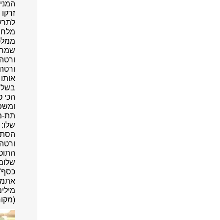
המניע
זרקו 
מלחמה
שמראה
ורטהי
ורטהי
אותו 
בשליט
הכי ט
ומשפח
תת-מק
הסתה 
ורטהי
התוכנ
שלום
כסף"
אתמול
מילים
(מקור