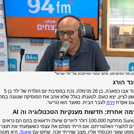
ון מול המיקרופון. מתוך עמוד הפייסבוק של "גלי ישראל"
ד הורג
מחמוד אבו כפאג'ה, בן 26 מרמלה, נכח במסיבת יום הולדת של ילד בן 5
ן לציון, יצא כועס, לטענתו בגלל שלא אהב את המוסיקה שנוגנה במקו
עם אקדח
וירה
לעבר הבית. סאונד הוא טריגר.
מה אחרת: חדשות מענקיות הטכנולוגיה וה AI
* Suno.AI מחלקת 100,000 דולר ליוזרים שיעלו וידאואים בהם הם נראים
ם לתוצרי האלגוריתם. אם הייתי מצלם את עצמי כששמעתי את תוצר
פט שאני הכנסתי אליו, מצב שהייתי זוכה. שחקו עם
Suno
, היא מטור