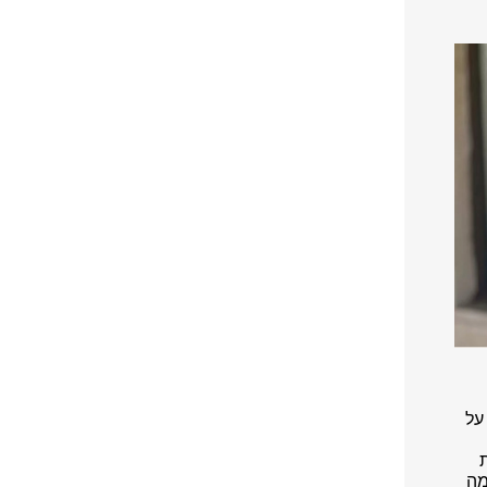
על
מה