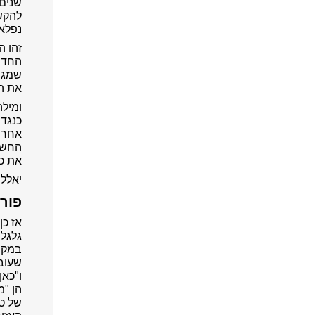
שנים
להקש
נפלאי
החדש
שמגיב
את הנ
ומילה
כנגד 
אחרי 
החשוב
את כו
יאללה
פורס
אז כן
גלגל
ו"כאן
של טל