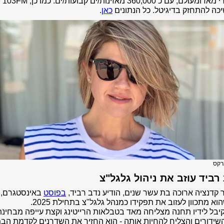
האזורי מאז ומעולם, עם כ 360,000 מאזינות/ים קבועות/ים. כמו כן, 103FM
ה להתחזק בדיגיטל. כל הנתונים
כאן
.
רקס
רביד עוזב את ניהול גלגל"צ
קדנציה ארוכה בת עשר שנים, הודיע נדב רביד,
בפוסט
באינסטגרם, 
וא מתכוון לעזוב את תפקידו כמנהל גלגל"צ בתחילת 2025.
יבל לידיו תחנה מצליחה מאד בטבלאות הרייטינג וקצת עייפה מבחינת
שידורים והצליח להחיות אותה - הוא החזיר את השדרנים לקדמת הב