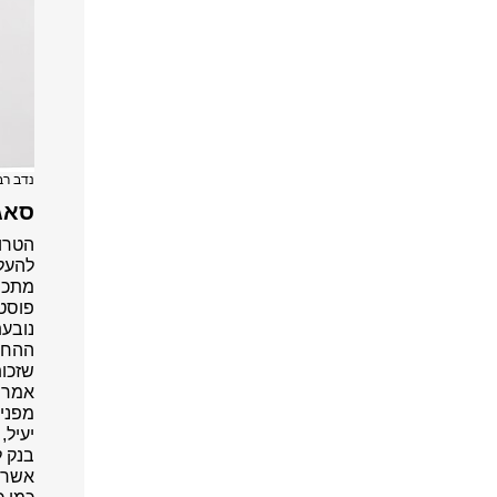
נדב רב
סאגת 
הטרול
להעלות 
פוסט 
נובעת
ההחר
שזכות
אמרה
מפני 
יעיל,
אשר ע