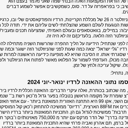
 של הוראת המקצועות האלה הבנתי שמה שאני מלמד בעצם הוא
יב; כי בפראפרזה על דר. סוס, כשמקשיבים אפשר לשמוע דברים
ם.
זהו הניוזלטר ה 26 של מכללת הקריינות, הרדיו והפודקאסטים שלי ובו, כרגי
ות הנוגעות לעולם השמע שהצלחתי לשים עליהם את ידי.
תודה לכל מ
/ה: במיילים, בוואטסאפים ובעולם האמיתי, שמציע/ה תכנים ומעביר/
יוזלטר הזה הלאה. בלעדיכן/ם זה לא היה זה.
 לפני שנתחיל: הידיעה על הליך ההפרה שהרשות השניה מתחילה להפ
רדיו "גלי ישראל" יצאה כמה שעות לפני שהניוזלטר הזה ישוגר וכמה ש
שסגרתי אותו. זו הסיבה שהיא לא מופיעה כידיעה הראשונה למרות ש
ה מכולן. העדפתי לשמור על הפלואו מאשר לפתוח את הניוזלטר ולש
לו. שיקול עריכה ולחץ של זמן.
, נתחיל:
מו נתוני ההאזנה לרדיו ינואר-יוני 2024
, מה שכתוב בכותרת, ואלה עיקרי הדברים: ההאזנה הכללית לרדיו בירי
"צ שומרת על מקומה הראשון בטבלה בפער גדול מ"כאן רשת ב'" שנמ
במקום השני, אקו 99 היא התחנה האזורית המואזנת ביותר - עם אחוזי האז
שעוברים את 88FM הארצית, "רדיוס" ממשיכה להתחזק ו"כאן קול המוסיק
 תרבות" ממשיכות לגדול גם הן. התכניות המואזנות ביותר ברדיו הישר
הן "מדינה בדרך" של הדר מרקס עם יותר מ 750,000 מאזינות/ים 
 ברמן, תם אהרון ואביה פרחי שהיא התכנית המואזנת ביותר ברדיו