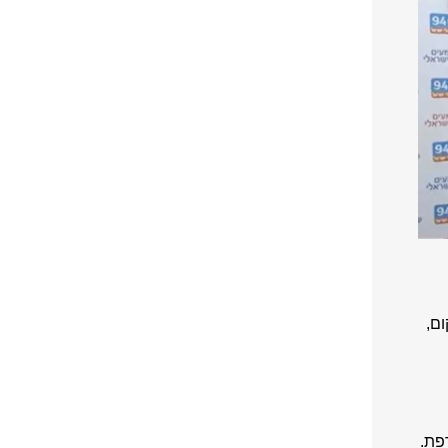
ם,
פת.