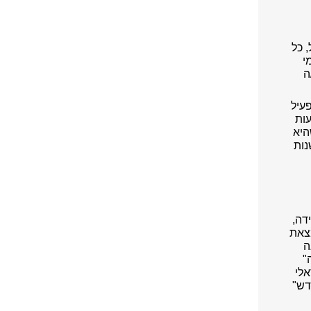
ל, כל
י
ה
עיל
עות
היא
נות
דה,
צאת
נה
ה"
אלי
ו"בוקר חדש"