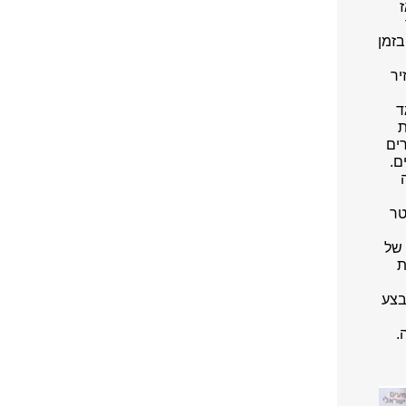
בזמן
 זה כמו חזיר
ד
ת
רים
ם.
טר
 של
ת
בצע
.