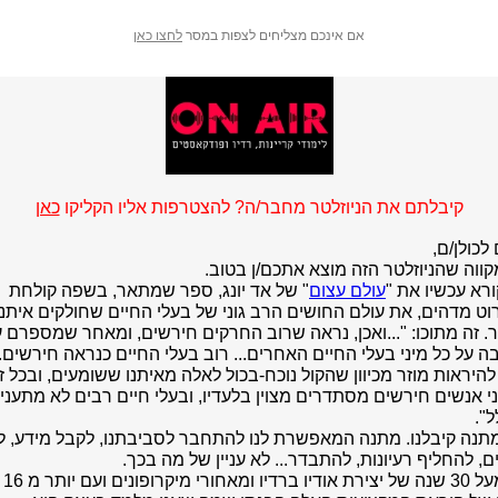
אם אינכם מצליחים לצפות במסר
לחצו כאן
קיבלתם את הניוזלטר מחבר/ה? להצטרפות אליו הקליקו
כאן
לכולן/ם,
קווה שהניוזלטר הזה מוצא אתכם/ן בטוב.
ורא עכשיו את "
עולם עצום
" של אד יונג, ספר שמתאר, בשפה קולחת
וט מדהים, את עולם החושים הרב גוני של בעלי החיים שחולקים איתנ
. זה מתוכו: "...ואכן, נראה שרוב החרקים חירשים, ומאחר שמספרם ע
 על כל מיני בעלי החיים האחרים... רוב בעלי החיים כנראה חירשים. 
להיראות מוזר מכיוון שהקול נוכח-בכול לאלה מאיתנו ששומעים, ובכל ז
ני אנשים חירשים מסתדרים מצוין בלעדיו, ובעלי חיים רבים לא מתעניי
ל".
מתנה קיבלנו. מתנה המאפשרת לנו להתחבר לסביבתנו, לקבל מידע, לי
, להחליף רעיונות, להתבדר... לא עניין של מה בכך.
עם מעל 30 שנה של יצירת אודיו ברדיו ומאחורי מיקרופונים ועם יותר מ 16