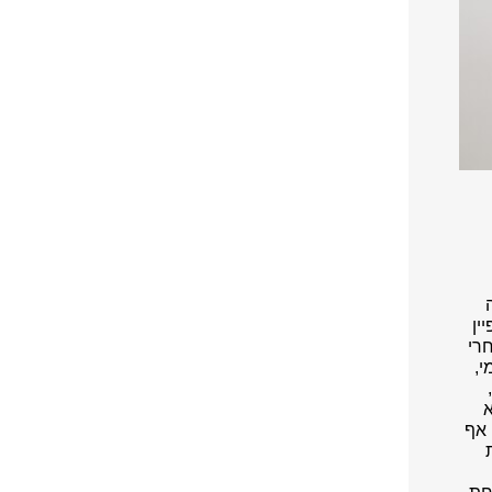
ין
חרי
י,
א
 אף
ת