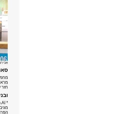
אבי רצ
סאונ
מראשו
חזר 
ובני
מגיבי
הפרומ