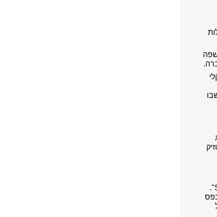
ות
שפה
רה.
לי
החדש שלה שבו
זיק
* מחר (יום שישי) יושק "רייגן", הפקת הבכורה של "Studios showbiz direct".
בפס
 קול