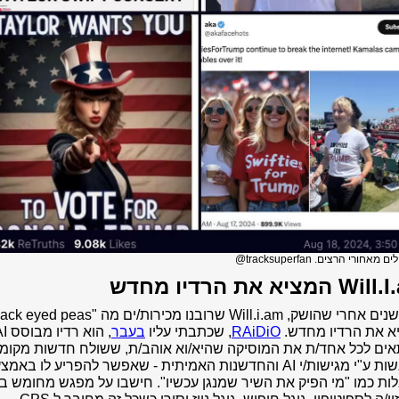
מאחורי הרצים. tracksuperfan@
המציא את הרדיו מחדש
א את הרדיו מחדש.
RAiDiO
, שכתבתי עליו
בעבר
ים לכל אחד/ת את המוסיקה שהיא/וא אוהב/ת, ששולח חדשות מקומי
המוגשות ע"י מגישות/י AI והחדשנות האמיתית - שאפשר להפריע לו באמצ
ת כמו "מי הפיק את השיר שמנגן עכשיו". חישבו על מפגש מחומש בי