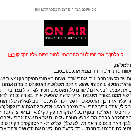
אם אינכם מצליחים לצפות במסר
לחצו כאן
קיבלתן/ם את הניוזלטר מחבר/ה? להצטרפות אליו הקליקו
כאן
לכולן/ם,
קווה שהניוזלטר הזה מוצא אתכם/ן בטוב.
ת על מקצוע הקריינות. אחרי אלפי שעות מאחורי המיקרופון ומאות שע
וראת המקצוע הבנתי שהוא מורכב משלושת האספקטים בהם אנחנו
 את עצמנו "בני אדם". קודם כל, האספקט הפיזיולוגי: קול נוצר בגוף. כ
יצא ממנו בצורה מיטבית, צריך לדעת להפעיל אותו בצורה נכונה ולדע
 עליו. אחר כך, האספקט הרגשי - כדי להיכנס היטב לנעליה של דמות
קולי, אתה צריך להבין את מצבה הרגשי ולדעת לתרגם אותו לקול (כא
ידי ביטוי השליטה בגוף ובכלי שנקרא הפקת קול) או, ברזולוציה גסה יו
 להתלהב בפרסומת מבצע חנוכה של טויס אר אס שעה אחרי שקברת
בך האהוב (סיפור אמיתי, ולא שלי). שלישית - האספקטים הקוגניטיביי
 יכולת הבנה של טקסט - כדי לדעת מתי לשים את הדגשים ולתת את