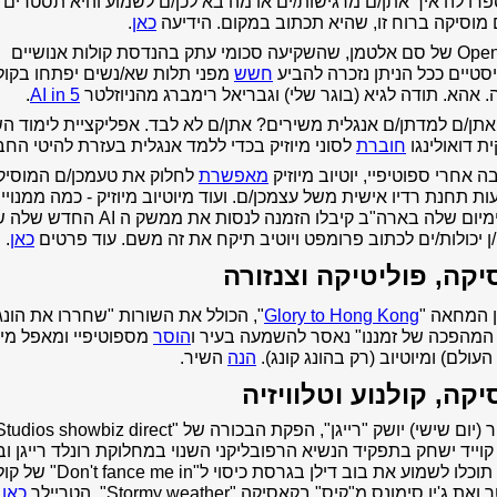
 ספרו לה איך אתן/ם מרגישות/ים או מה בא לכן/ם לשמוע והיא תסטרים
 מוסיקה ברוח זו, שהיא תכתוב במקום. הידיעה
כאן
.
* Open AI של סם אלטמן, שהשקיעה סכומי עתק בהנדסת קולות אנושיים
סטיים ככל הניתן נזכרה להביע
חשש
מפני תלות שא/נשים יפתחו בקול
 אהא. תודה לגיא (בוגר שלי) וגבריאל רימברג מהניוזלטר
AI in 5
.
אתן/ם למדתן/ם אנגלית משירים? אתן/ם לא לבד. אפליקציית לימוד ה
ית
דואולינגו
חוברת
לסוני מיוזיק בכדי ללמד אנגלית בעזרת להיטי החב
ה אחרי ספוטיפיי, יוטיוב מיוזיק
מאפשרת
לחלוק את טעמכן/ם המוסיק
ת תחנת רדיו אישית משל עצמכן/ם. ועוד מיוטיוב מיוזיק - כמה ממנויי
הפרימיום שלה בארה"ב קיבלו הזמנה לנסות את ממשק ה AI 
 יכולות/ים לכתוב פרומפט ויוטיב תיקח את זה משם. עוד פרטים
כאן
.
יקה, פוליטיקה וצנזורה
ן המחאה "
Glory to Hong Kong
", הכולל את השורות "שחררו את הונג
 המהפכה של זמננו" נאסר להשמעה בעיר ו
הוסר
מספוטיפיי ומאפל מיו
העולם) ומיוטיוב (רק בהונג קונג).
הנה
השיר.
יקה, קולנוע וטלוויזיה
קוייד ישחק בתפקיד הנשיא הרפובליקני השנוי במחלוקת רונלד רייגן ו
הקול תוכלו לשמוע את בוב דילן בגרסת כיסוי ל"Don't fance me in" של
ת ג'ין סימונס מ"קיס" בקאסיקה "Stormy weather". הטריילר
כאן
.