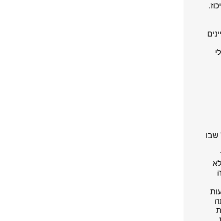
וז.
ינים
לי
שארז סיפקה למגזין "Huck" שבו
לא
ה
ודעות
ה
ת