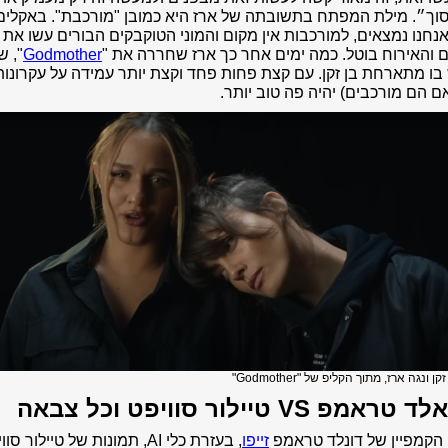
וך״.
מילת המפתח בתשובתה של ארז היא כמובן "מורכבת". באקלים
נחנו נמצאים, למורכבות אין מקום והמוני הטוקבקים הבורים עשו את
והאירוח בוטל. כמה ימים אחר כך ארז שחררה את "
Godmother
", ש
ו מתארחת בן זקן. עם קצת פחות פחד וקצת יותר עמידה על עקרונות
אם הם מורכבים)
יהיה פה טוב יותר.
קן ונגה ארז, מתוך הקליפ של "Godmother"
טראמפ VS טיילור סוויפט וכל צבאה
 הקמפיין של דונלד טראמפ
זייפו
, בעזרת כלי AI, תמונות של טיילור ס