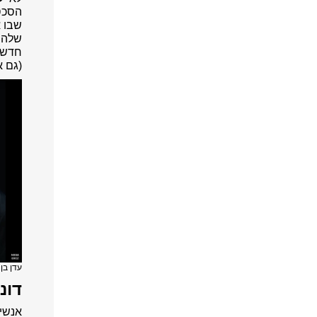
הסכס
שבו א
שלהם 
חדש ב
(גם 
עדן בן ז
דונאלד 
אנשי