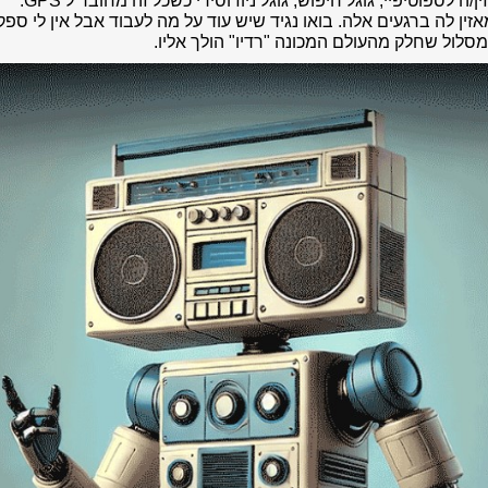
ן/ה לספוטיפיי, גוגל חיפוש, גוגל ניוז וסירי כשכל זה מחובר ל GPS.
אזין לה ברגעים אלה. בואו נגיד שיש עוד על מה לעבוד אבל אין לי ספק
סלול שחלק מהעולם המכונה "רדיו" הולך אליו.