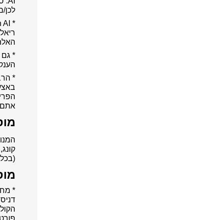
AI.
לכן/ם
ריאלי
האלה.
*
גם 
הענק
* הרב
באצעו
אתם/ן
מוס
המנו
קונג,
(בכל 
מוס
דניס 
פורטר וא