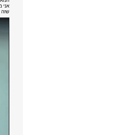
המאזי
אני מ
שזה מ