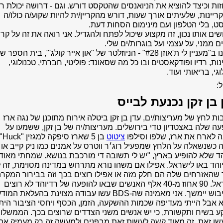
ות וכיצד להוציא את הניואנסים שהטקסט דורש. וגם - דרושה יכולת ריכ
ריינות, שלעיתים אורך שעות, דורש מהקריין/ית להיות שקוע/ה כולו/ה
, בלי הטלפון ועם מינימום הסחות דעת.
ים אותו נכון, זה מקצוע שיכול לפתח ולהגדיל. אני רואה את זה על קרי
ם ממני, על עצמי ועל בוגרות/ים שלי.
ואנחנו ב"מעניין לי ת'אוזן #28" - הניוזלטר של "און אייר קולג'", בית הספר ש
נות, רדיו ופודקאסטים ובו כל מה שסאונד: פוליטי, חברתי, טכנולוגי,
וגי, בריאותי ועוד.
:
 בן זקן נכנעת לבייס
ת לחץ של מעריצות/ים, עדן בן זקן ביטלה אירוח מתוכנן של נגה ארז
ה שלה באצטדיון טדי בירושלים.
מעריצות/יה של בן זקן, ששמעו על
ה לארח את ארז, שלפו וסילפו
ציטוט
בן 5 
כשנשאלה על הלחץ שמפעיל רוג׳ר ווטרס על אמנים כמו ניק קייב או
ד שלא להופיע בארץ, "יש לי תשובה די מורכבת בנושא. שמחתי מאוד
הד באו לישראל. אפילו אם משהו נורא מתרחש במדינה מסוימת, זה 
שהאזרחים שלה הם חלק מזה או אפילו רוצים בכך וזה בבירור המקר
בישראל. 90 אחוז מ-40 אלף האנשים שבאו להופעה של רדיוהד לא רוצים
שהכיבוש יימשך. אני מאמינה שה-BDS עשו עבודה מצוינת בהעלאת המ
 אבל הייתי מעדיפה שכמות ההשקעה, הזמן, הכסף ויחסי הציבור הית
ע בשיח ותקשורת, כי יש אנשים משני הצדדים שרוצים בכך. הממשלו
שו זאת, זה מאוד קשה לעשות זאת מבפנים ולמעשה זה רק מעמיק את