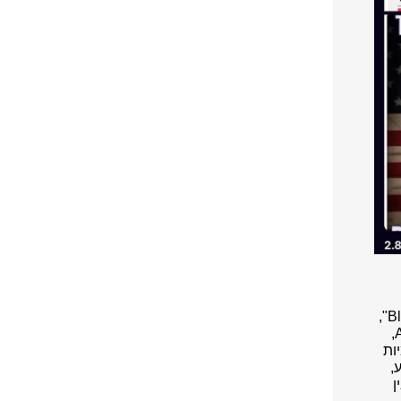
110 שנים אחרי שהושק, Will.i.am שרובנו מכירות/ים מה "Black eyed peas",
, הוא רדיו מבוסס AI,
ות
ע,
ן