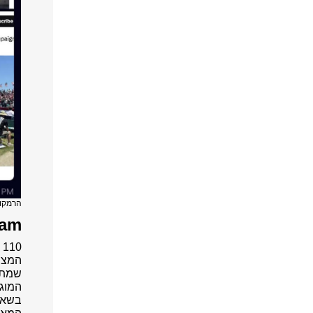
הרמקולים 
Will.I.am 
המצי
שמתא
בשאלו