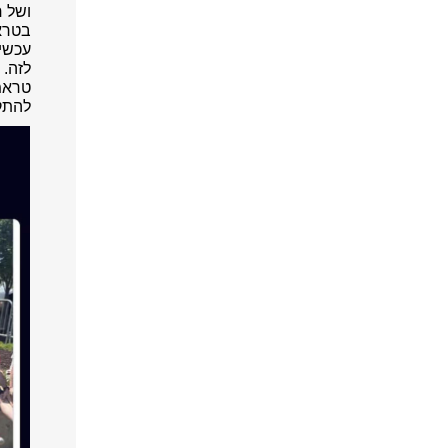
ושל ח
בטראמפ. 
עכשיו 
לזה. 
טראמפ
להתקי