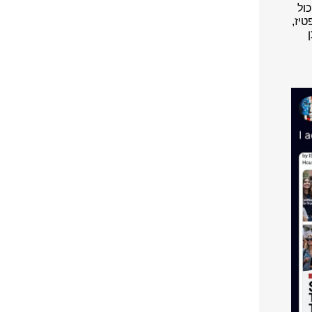
ול
טיז,