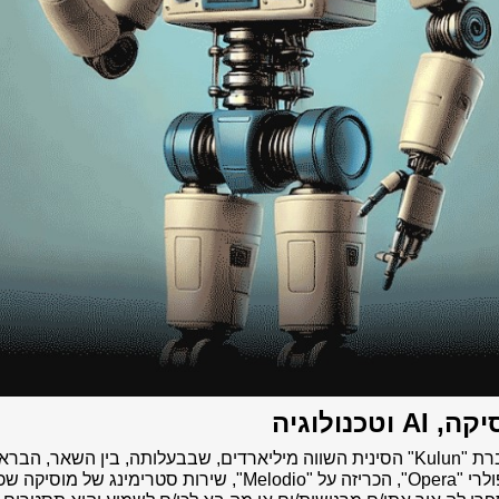
 AI וטכנולוגיה
* חברת "Kulun" הסינית השווה מיליארדים, שבבעלותה, בין השאר, הברא
הפופולרי "Opera", הכריזה על "Melodio", שירות סטרימינג של מוסיק