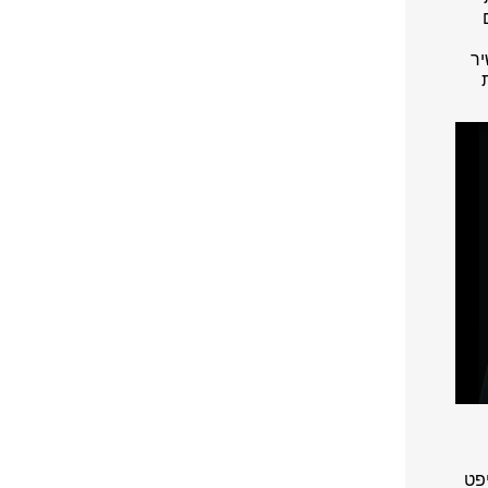
יר
וויפט