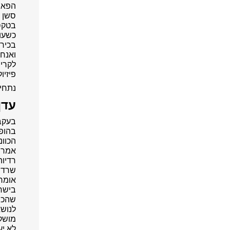
הפאוז
סשן ק
בטקסט
כשעוש
בכירי
לקריי
פיזיול
נתחיל
עדן
בעקבו
בהופע
הכוונ
אמרה 
רדיוה
שרדיו
אומר 
לנושא
מושק
לא יע