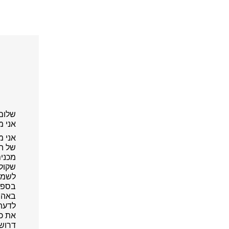
שלום 
אני מ
אני מ
של ה
מכנים
שקול 
לשמור
בספר 
באה ל
לדעת
את כל
דרושה