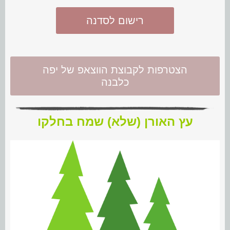
רישום לסדנה
הצטרפות לקבוצת הווצאפ של יפה
כלבנה
עץ האורן (שלא) שמח בחלקו