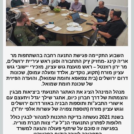
השבוע התקיימה פגישת התנעה רחבה בהשתתפות מר
אריה קינג -מחזיק ץיק התחבורה וסגן ראש עיריית ירושלים,
מר ירון רוזנטל – ראש מועצת גוש עציון, מזכירי יישובי גוש
עציון מזרח (תקוע, נוקדים, אלדד ומעלה עמוס), שכונות
דרום ירושלים (בית צפאפא וחומת שמואל), והועדה הפיזית
של שכונת חומת שמואל.
מנהל המינהל הציג את האתגר התנועתי ביציאות מבגין
והצמתות של דרך חברון כיום, אתגר שילך יגדל ויתעצם עם
אישורי התבע"ות ותוספות הבניה באזור דרום ירושלים
וגוש עציון מזרח (תוספת צפויה של עשרות אלפי יח"ד).
בשנת 2021 נעשתה בדיקת התכנות למנהור לבגין כולל
חלופות לפתרון התנועתי הנ"ל ע"י צוות חברת מוריה.
בפגישה זו סוכם על שיתוף פעולה והגעה למשרד