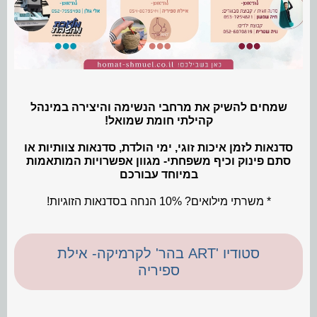
שמחים להשיק את מרחבי הנשימה והיצירה במינהל
קהילתי חומת שמואל!
סדנאות לזמן איכות זוגי, ימי הולדת, סדנאות צוותיות או
סתם פינוק וכיף משפחתי- מגוון אפשרויות המותאמות
במיוחד עבורכם️
* משרתי מילואים? 10% הנחה בסדנאות הזוגיות!
סטודיו 'ART בהר' לקרמיקה- אילת
ספיריה