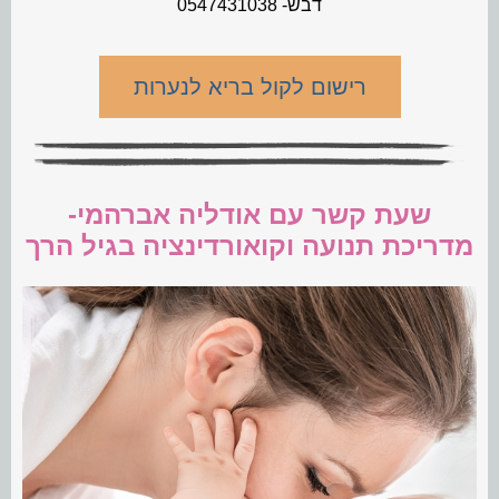
דבש- 0547431038
רישום לקול בריא לנערות
שעת קשר עם אודליה אברהמי-
מדריכת תנועה וקואורדינציה בגיל הרך