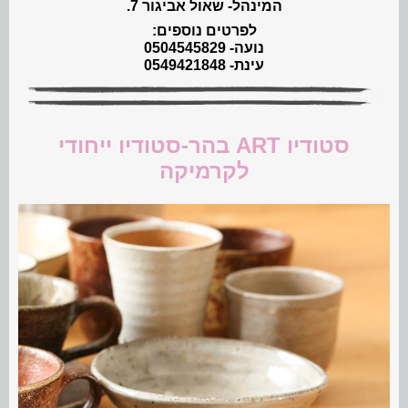
המינהל- שאול אביגור 7.
לפרטים נוספים:
נועה- 0504545829
עינת- 0549421848
סטודיו ART בהר-סטודיו ייחודי
לקרמיקה