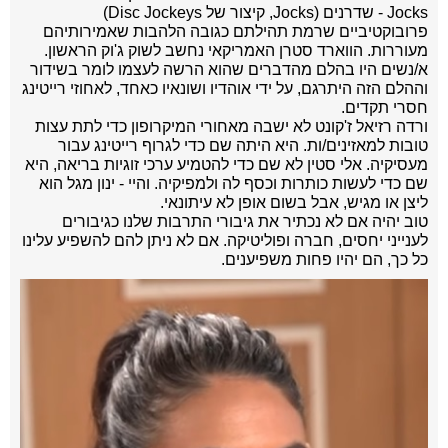
Jocks - שדרנים (Jocks, קיצור של Disc Jockeys)
פרובוקטיביים שרמת תהילתם כגובה הלהבות שאמירותיהם
מעוררות. הווארד סטרן האמריקאי נחשב לשוק ג'וק הראשון.
א/נשים היו בהלם מהדברים שהוא הרשה לעצמו לומר בשידור
וההלם הזה היתרגם, על ידי אוהדיו ושונאיו כאחד, לאחוזי רייטינג
חסרי תקדים.
ורדה רזיאל ז'קונט לא ישבה מאחורי המיקרופון כדי לתת עצות
טובות למאזינים/ות. היא היתה שם כדי לגרוף רייטינג עבור
מעסיקיה. אלי סטין לא שם כדי להטמיע ערכי זוגיות בריאה, היא
שם כדי לעשות כותרות וכסף לה ולמפיקיה. והיי - ינון מגל הוא
ליצן או מגיש, אבל בשום אופן לא עיתונאי.
טוב יהיה אם לא נכתיר את גיבורי התרבות שלנו כגיבורים
לענייני יחסים, חברה ופוליטיקה. אם לא ניתן להם להשפיע עלינו
כל כך, הם יהיו פחות משפיענים.