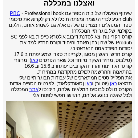
ואצלנו במכללה
שיתוף הפעולה של בית הספר עם
- Professional book
PBC
club הגיע לכדי הגשמה ומעתה תוכלו לא רק לקרוא את סיכומי
ספרי המנהלים המצויינים שלהם אלא גם לשמוע אותם, חלקם
בקולם/ן של בוגרות/י המכללה!
קורס הקריינות יצא לסדנת דיבוב אולטרא כייפית באולפני SC
Produb של שרון כהן האחד והיחיד וקורס הרדיו למד את
יסודות הפודקאסט הנאראטיבי.
קורס חדש, ראשון מסוגו, לקריינות ספרי שמע יפתח ב 17.6
(סילבוס, מחיר השקה מיוחד וכל שאר הפרטים
כאן
); מחזורי
קורסי הקריינות והרדיו הקרובים יפתחו ב 15.6 וב 16.6
בהתאמה וההרשמה לכולם מתקדמת במהירות.
את ה
פלייליסטים המתארכים של עבודות הבוגרות/ים שלי
תמצאו
כאן
(יוטיוב) ו
כאן
(סאונדקלאוד),
לפרטים נוספים אודות
הקורסים ולסילבוסים המלאים שלהם, היכנסו ל
אתר
המכללה
ולכל שאלה בנוגע אליהם, הרגישו חפשי לפנות אלי.