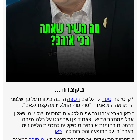
בקצרה...
* קייטי פרי
טסה
לחלל וגם
חטפה
הרבה ביקורת על כך שלפני
ההמראה היא אמרה "סוף סוף החלל יראה קצת גלאם".
* כאן בארץ אנחנו נחשפים לקטעים מתכניתו של ג'ימי פאלון
אבל מסתבר שהיא יוצאת דופן ושבמבט-על חלה צניחה
דרמטית בהזמנת אורחים מוסיקליים לתכניות הלייט נייט
בארה"ב. על התופעה והסיבות לה -
כאן
.
* ספריית הסאונדים של הקונגרס האמריקאי
מוסיפה
למאגר