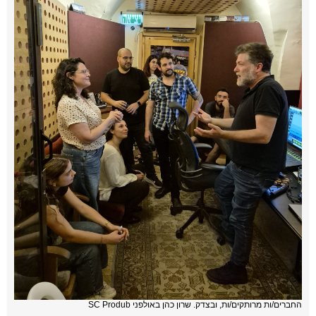
החברים/ות מרותקים/ות, ובצדק. שרון כהן באולפני SC Produb