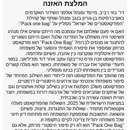
המלצת האזנה
דר' בוזי רביב, מייסד ומנהל אולפני השידור האקדמים
באוניברסיטת בן-גוריון בנגב ומנהל-שותף של קהילת
"הפודקאסטרים של ישראל" ממליץ על "Pack one bag":
האם אי פעם שאלתם את עצמכם מה הייתם עושים אילו מנהיג
פשיסטי היה משתלט על המדינה שלנו? האם הייתם נשארים
להתנגד או מנסים לברוח? "Pack One Bag" הוא פודקאסט
מרתק שמספר את סיפורה האמיתי והסוער של משפחה
יהודית-איטלקית שנקרעה בין אהבה, פשיזם ומלחמה.
הפודקאסט זוכה פרס טרייבקה עוקב אחר דוד מודיליאני, במאי
תיעודי שחוקר את עברה של משפחתו, כאשר הוא מגלה קשרים
מטרידים בין משפחתו לבין בניטו מוסוליני.
מה שהופך את הפודקאסט הזה לייחודי הוא השילוב המיוחד של
סיפור משפחתי אינטימי עם אירועים היסטוריים דרמטיים.
הפודקאסט משלב הקלטות ארכיון בשילוב קולות אותנטיים וגם
של שחקנים שמביאים סיפור של ארבעה דורות במשפחה, ויוצר
חוויית האזנה עשירה ורב-שכבתית.
במציאות הישראלית של 2025, השאלות שהפודקאסט מעלה
אקטואליות מתמיד - שאלות על התנגדות, ציונות, פשיזם
והשואה. התשובות שמספקת המשפחה הזו פותחות דיון חיוני
שכל משפחה יהודית צריכה לקיים בתקופה זו.
"Pack One Bag" הוא לא רק סיפור היסטורי מרתק, אלא גם