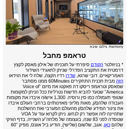
Harmony. צילום: שיבא
טראמפ מחבל
* בניוזלטר
הקודם
סיפרתי על תוכניתו של אילון מאסק לקצץ
דרמטית את התקציב הפדרלי שניתן לתאגידי השידור
האמריקאיים. דובי שרגא,
שדרן
רדיו הקצה, שלח לי את הוידאו
הזה
מבית תכנית התחקירים 60Minutes ממנו מסתבר
שמאסק וטראמפ ריסקו דה פאקטו את מיזם "Voice of
America" שנועד להביא חדשות נטרליות ככל הניתן למקומות
שטופי תעמולה כמו סין ורוסיה. 1,300 איש/ה איבדו את מקומות
העבודה שלהם/ן, מאות מליוני מאזינות/ים ברחבי העולם איבדו
את צינור המידע שלהם/ן מהעולם המערבי ואת ההשלכות
שתהיינה לזה אפשר רק לנחש. ניתן לקרוא עוד על VOA
שנוסדה לפני 83 שנה, בעצומה של מלחה"ע השנייה, בדף הוויקי
שלהם
כאן
. אגב, שלשום (שלישי), הודיע ביל אוונס, מפיק "60