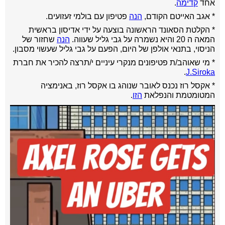
אחד
קדימה
.
* אגב האייטם הקודם,
הנה
פטיפון עם בולמי זעזועים.
* הקלטת הסאונד הראשונה בוצעה על ידי אדיסון בראשית
המאה ה 20 והיא נשמרה על גבי גליל שעווה.
הנה
שחזור של
הניסוי, בתנאי אולפן של היום, הפעם על גבי גליל שעשוי מסבון.
* מי שאוהב/ת פטיפונים מנקרי עיניים י/תרצה להכיר את חברת
.
J.Siroka
* אקסל רוז נכנס לאובר שנוהג בו אקסל רוז, באנימציה
המטומטמת והנפלאת
הזו
.