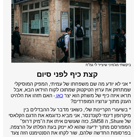
ביקשתי מג'מיני שיצייר לי גמ"ח
קצת כיף לפני סיום
* אני לא יודע מה שם משפחתו של עמיתי, המפיק המוסיקלי
שמתחזק את ערוץ הטיקטוק שמתוכו לקוח הוידאו הבא, אבל
תראו איזה כיף של משחק הוא יצר
כאן
- האם תזהו את הלהיט
הענק מתוך ערוציו המופרדים?
* בשיעורי הקריינות שלי, כשאני מדבר על ההבדלים בין
מיקרופון דינמי לקונדנסר, אני מביא כדוגמא את הדגם הקלאסי
של Shure, ה SM58, כזה שעושים איתו את ה"מיק דרופ"
המפורסם מתוך ידיעה שהוא לא יינזק בעת הפלתו על הרצפה.
בפרסומת החדשה שלהם, שור לקחו את הסנטימנט הזה צעד