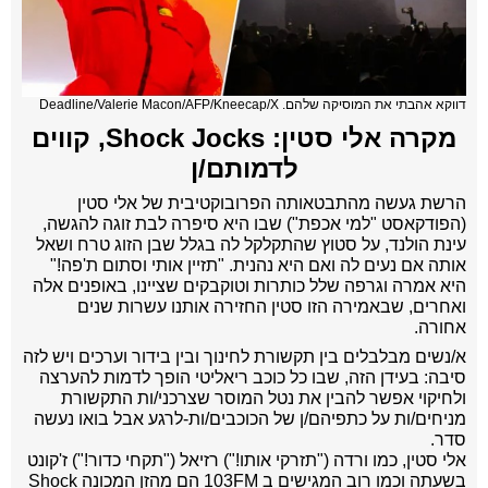
דווקא אהבתי את המוסיקה שלהם. Deadline/Valerie Macon/AFP/Kneecap/X
מקרה אלי סטין: Shock Jocks, קווים
לדמותם/ן
הרשת געשה מהתבטאותה הפרובוקטיבית של אלי סטין
(הפודקאסט "למי אכפת") שבו היא סיפרה לבת זוגה להגשה,
עינת הולנד, על סטוץ שהתקלקל לה בגלל שבן הזוג טרח ושאל
אותה אם נעים לה ואם היא נהנית. "תזיין אותי וסתום ת'פה!"
היא אמרה וגרפה שלל כותרות וטוקבקים שציינו, באופנים אלה
ואחרים, שבאמירה הזו סטין החזירה אותנו עשרות שנים
אחורה.
א/נשים מבלבלים בין תקשורת לחינוך ובין בידור וערכים ויש לזה
סיבה: בעידן הזה, שבו כל כוכב ריאליטי הופך לדמות להערצה
ולחיקוי אפשר להבין את נטל המוסר שצרכני/ות התקשורת
מניחים/ות על כתפיהם/ן של הכוכבים/ות-לרגע אבל בואו נעשה
סדר.
אלי סטין, כמו ורדה ("תזרקי אותו!") רזיאל ("תקחי כדור!") ז'קונט
בשעתה וכמו רוב המגישים ב 103FM הם מהזן המכונה Shock