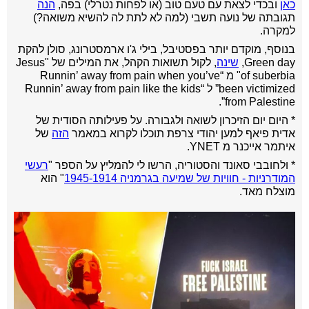
כאן
ובכדי לצאת עם טעם טוב (או לפחות נטרלי) בפה,
הנה
תגובתה של נועה תשבי (למה לא לתת לה להשיא משואה?)
למקרה.
בנוסף, מוקדם יותר בפסטיבל, בילי ג'ו ארמסטרונג, סולן להקת
Green day,
שינה
, לקול תשואות הקהל, את המילים של "Jesus
of suberbia" מ “Runnin’ away from pain when you’ve
been victimized” ל “Runnin’ away from pain like the kids
from Palestine”.
* היום יום הזיכרון לשואה ולגבורה. על פעילותה הסודית של
אדית פיאף למען יהודי צרפת תוכלו לקרוא במאמר
הזה
של
איתמר אייכנר מ YNET.
* ולחובבי סאונד והסטוריה, הרשו לי להמליץ על הספר "
רעשי
המודרניות -
חוויות של שמיעה בגרמניה 1945-1914
" הוא
מוצלח מאד.