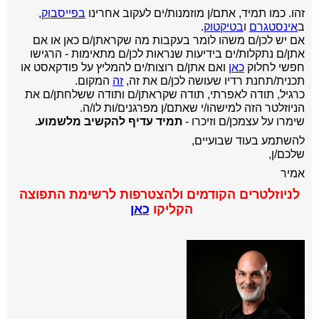
זהו. כמו תמיד, אתם/ן מוזמנות/ים לעקוב אחרינו
בפייסבוק
,
ב
אינסטגרם
ו
בטיקטוק
.
אם יש לכן/ם משהו לומר בעקבות מה שקראתן/ם כאן או אם
אתן/ם נתקלות/ים בידיעות שנראות לכן/ם מתאימות - הרגישו
חפשי לחלוק
כאן
ואם אתן/ם רוצות/ים להמליץ על פודקאסט או
תכנית/תחנת רדיו שעושה לכן/ם את זה,
זה
המקום.
כרגיל,
תודה לאפרתי, תודה שקראתן/ם ותודה ששלחתן/ם את
הניוזלטר הזה למישהו/י שאתם/ן מפרגנים/ות לו/ה.
שימרו על עצמכן/ם וזיכרו -
תמיד עדיף להקשיב מלשמוע.
להשתמע בעוד שבועיים,
שלכם/ן,
אמיר
לניוזלטרים הקודמים ולהצטרפות לרשימת התפוצה
הקליקו
כאן