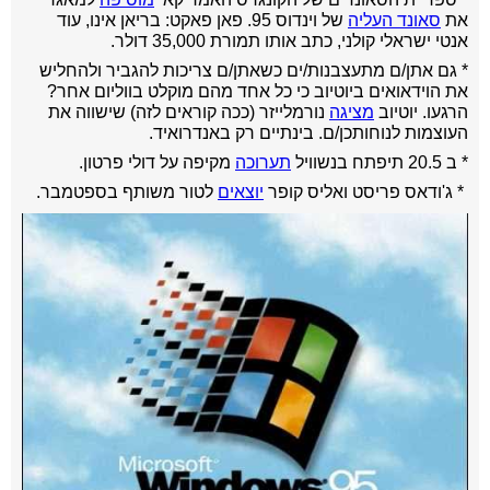
את
סאונד העליה
של וינדוס 95. פאן פאקט: בריאן אינו, עוד
אנטי ישראלי קולני, כתב אותו תמורת 35,000 דולר.
* גם אתן/ם מתעצבנות/ים כשאתן/ם צריכות להגביר ולהחליש
את הוידאואים ביוטיוב כי כל אחד מהם מוקלט בווליום אחר?
הרגעו. יוטיוב
מציגה
נורמלייזר (ככה קוראים לזה) שישווה את
העוצמות לנוחותכן/ם. בינתיים רק באנדרואיד.
* ב 20.5 תיפתח בנשוויל
תערוכה
מקיפה על דולי פרטון.
* ג'ודאס פריסט ואליס קופר
יוצאים
לטור משותף בספטמבר.