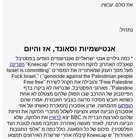
את כולם. עכשיו.
נתחיל:
אנטישמיות וסאונד, אז והיום
* כמה גילויים אנטי ישראליים ואנטישמיים הופיעו בפסטיבל
קואצ'לה האחרון: להקת ההיפהופ האירית "Kneecap"
הקרינה
מעל מסך הענק שמאחוריה את המסרים "
Israel is committing
genocide against the Palestinian people" ו "Fuck Israel,
Free Palestine" והובילה את הקהל לשירת "Free free
Palestine".
מארגני הפסטיבל, שכנראה לא ביקרו בדף
הפייסבוק של ההרכב שבו הסולן שלהם מצטלם לא אחת
כשהוא חובש מסיכה סרוגה בצבעי האבטיח, אמרו שהם
הופתעו
מהמחווה. שרון אוסבורן (המוכרת כאשתו של אוזי
אוסבורן) הביעה זעזוע והציעה לשלול מחברי הלהקה את הויזות
שלהם לארצות הברית ו
ה BBC
יצא
לראיין
את הלהקה, שלא
הביעה חרטה, לאחר מעשה (אזהרה: הכתבה מוטה לטובת הצד
הפלסטיני). סיכום של כל הסאגה, כולל כמה מ "אלפי התגובות
האוהדות" ש Kneecap קיבלה אחרי שרשרת האירועים תמצאו