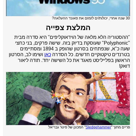
30 שנה אחרי, יכולות/ים לזמזם את סאונד ההעלאה?
המלצת צפייה
"ההסטוריה הלא מלאה של הוידאוקליפים" היא סדרה מבית
"Polyphonic" שעוסקת בדיוק בזה. שישה פרקים, בני כחצי
שעה כ"א, שנפתחים בסרטון שהופק ב 1894 ומסתיימים
בטרנדים טיקטוקיים חדשים. כל הסדרה
כאן
ושימו לב, הסרטון
הראשון בפלייליסט מאגד את כל השישה יחד. תודה ליאור
דואק!
פריים מתוך "
Sledgehammer
" המכונן של פיטר גבריאל