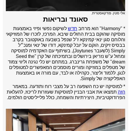
אלי סטין. פודקאסטרית.
סאונד ובריאות
* "
Harmony" הוא מרחב
חדש
לשיקום נפשי ופיזי באמצעות
מוסיקה שהוקם בבית החולים שיבא. המרכז, לזכרו של המוזיקאי
והלוחם סגן ינאי קמינקא ז"ל שנפל בשבעה באוקטובר בקרב
בבסיס זיקים, הוקם על יובל קמינקא, דודו של ינאי ומנכ״ל
Simply (לשעבר Joytunes), בשיתוף עם האקדמיה למוסיקה
ומחול ע"ש נזריאן בירושלים ובתמיכתה של קרן "Seed the
dream" של משפחת גרינברג. במתחם יש כ
לי נגינה וליווי צמוד
של מטפלים במוזיקה ומורים מוסמכים המאפשרים למטופלים
לנגן, ללמוד וליצור, כקהילה או לבד, עם מורה או באמצעות
האפליקציה של Simply.
* למוסיקה יש כח השפעה רב על מצבי רוח ותודעה. במאמר
הזה
תמצאו את אבני הבניין למוסיקות שעוזרות לריכוז, להעלאת
הפרודוקטיביות, היצירתיות והשמחה, כולל פלייליסטים הולמים.