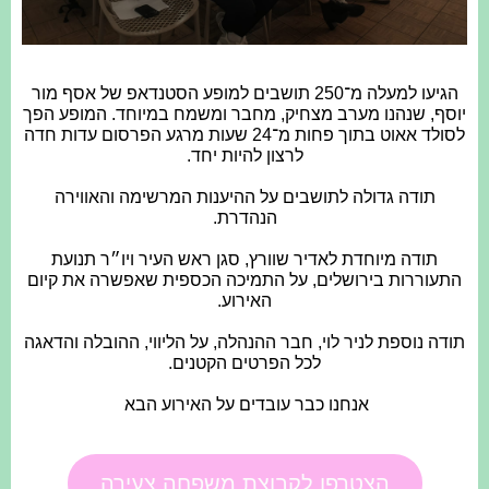
הגיעו למעלה מ־250 תושבים למופע הסטנדאפ של אסף מור
יוסף, שנהנו מערב מצחיק, מחבר ומשמח במיוחד. המופע הפך
לסולד אאוט בתוך פחות מ־24 שעות מרגע הפרסום עדות חדה
לרצון להיות יחד.
תודה גדולה לתושבים על ההיענות המרשימה והאווירה
הנהדרת.
תודה מיוחדת לאדיר שוורץ, סגן ראש העיר ויו״ר תנועת
התעוררות בירושלים, על התמיכה הכספית שאפשרה את קיום
האירוע.
תודה נוספת לניר לוי, חבר ההנהלה, על הליווי, ההובלה והדאגה
לכל הפרטים הקטנים.
אנחנו כבר עובדים על האירוע הבא
הצטרפו לקבוצת משפחה צעירה