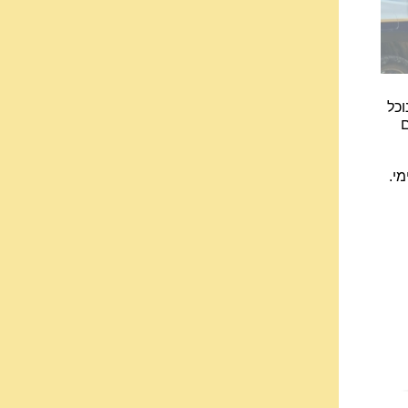
וכל
ם
י.