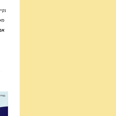
נקי
פאת
️ א