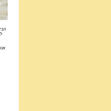
הביט
למ
אנו